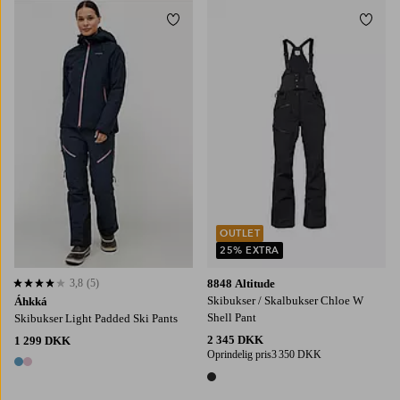
Tilføj til favoritter
Tilføj
OUTLET
25% EXTRA
3,8
(5)
8848 Altitude
3,8 baseret på 5 bedømmelser
Skibukser / Skalbukser Chloe W
Áhkká
Shell Pant
Skibukser Light Padded Ski Pants
2 345 DKK
1 299 DKK
Oprindelig pris
3 350 DKK
2 farver
1 farve