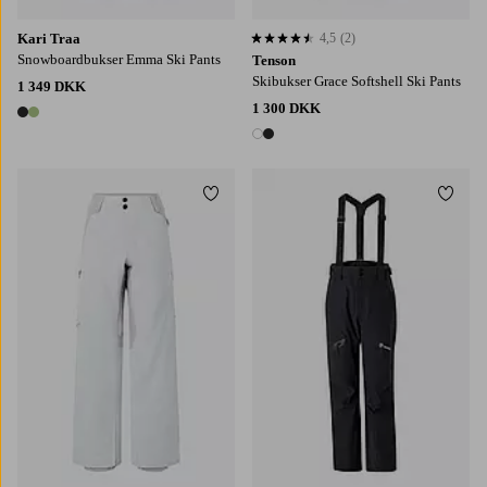
Kari Traa
4,5
(2)
4,5 baseret på 2 bedømmelser
Snowboardbukser Emma Ski Pants
Tenson
Skibukser Grace Softshell Ski Pants
1 349 DKK
1 300 DKK
2 farver
2 farver
Tilføj til favoritter
Tilføj
XS
S
M
L
XL