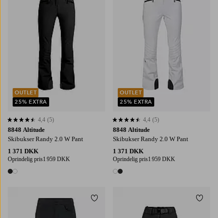
OUTLET
OUTLET
25% EXTRA
25% EXTRA
4,4
(5)
4,4
(5)
4,4 baseret på 5 bedømmelser
4,4 baseret på 5 bedømmelser
8848 Altitude
8848 Altitude
Skibukser Randy 2.0 W Pant
Skibukser Randy 2.0 W Pant
1 371 DKK
1 371 DKK
Oprindelig pris
1 959 DKK
Oprindelig pris
1 959 DKK
2 farver
2 farver
Tilføj til favoritter
Tilføj