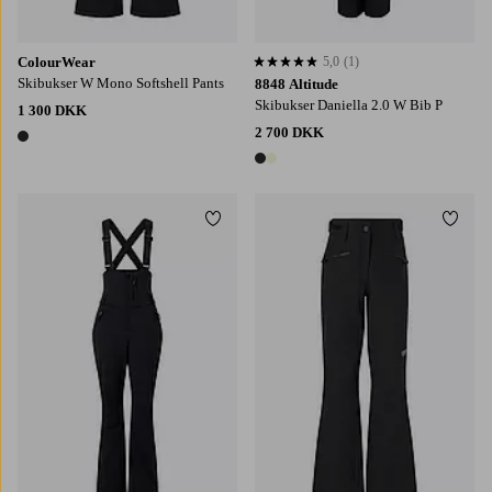
ColourWear
5,0
(1)
5,0 baseret på 1 bedømmelser
Skibukser W Mono Softshell Pants
8848 Altitude
Skibukser Daniella 2.0 W Bib P
1 300 DKK
2 700 DKK
1 farve
2 farver
Tilføj til favoritter
Tilføj
XS
S
M
L
XL
XS
S
M
L
XL