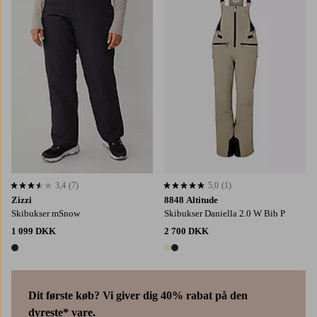
3,4
(7)
5,0
(1)
3,4 baseret på 7 bedømmelser
5,0 baseret på 1 bedømmelser
Zizzi
8848 Altitude
Skibukser mSnow
Skibukser Daniella 2.0 W Bib P
1 099 DKK
2 700 DKK
1 farve
2 farver
Dit første køb? Vi giver dig 40% rabat på den
dyreste* vare.