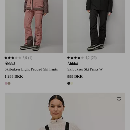
3,0
(1)
4,2
(26)
3,0 baseret på 1 bedømmelser
4,2 baseret på 26 bedømmelser
Áhkká
Áhkká
Skibukser Light Padded Ski Pants
Skibukser Ski Pants W
1 299 DKK
999 DKK
2 farver
2 farver
Tilføj