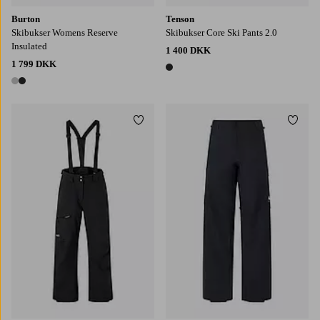
Burton
Tenson
Skibukser Womens Reserve
Skibukser Core Ski Pants 2.0
Insulated
1 400 DKK
1 799 DKK
1 farve
2 farver
Tilføj til favoritter
Tilføj