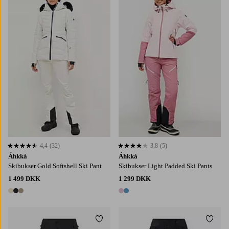
4,4
(32)
3,8
(5)
4,4 baseret på 32 bedømmelser
3,8 baseret på 5 bedømmelser
Áhkká
Áhkká
Skibukser Gold Softshell Ski Pant
Skibukser Light Padded Ski Pants
1 499 DKK
1 299 DKK
3 farver
2 farver
Tilføj til favoritter
Tilføj