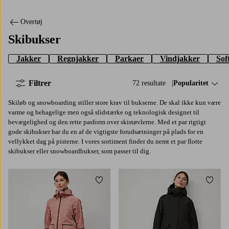
Overtøj
Skibukser
Jakker
Regnjakker
Parkaer
Vindjakker
Sof
Filtrer
72 resultate
Sorter efter:
Popularitet
Skiløb og snowboarding stiller store krav til bukserne. De skal ikke kun være
varme og behagelige men også slidstærke og teknologisk designet til
bevægelighed og den rette pasform over skistøvlerne. Med et par rigtigt
gode skibukser har du en af de vigtigste forudsætninger på plads for en
vellykket dag på pisterne. I vores sortiment finder du nemt et par flotte
skibukser eller snowboardbukser, som passer til dig.
Tilføj til favoritter
Tilføj