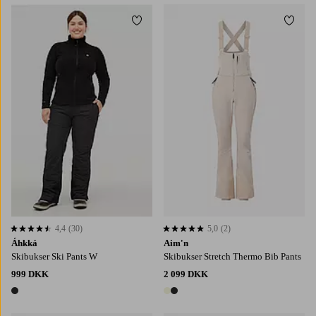
Tilføj til favoritter
Tilføj
XS
S
M
L
XL
4,4
(30)
5,0
(2)
4,4 baseret på 30 bedømmelser
5,0 baseret på 2 bedømmelser
Áhkká
Aim'n
Skibukser Ski Pants W
Skibukser Stretch Thermo Bib Pants
999 DKK
2 099 DKK
1 farve
2 farver