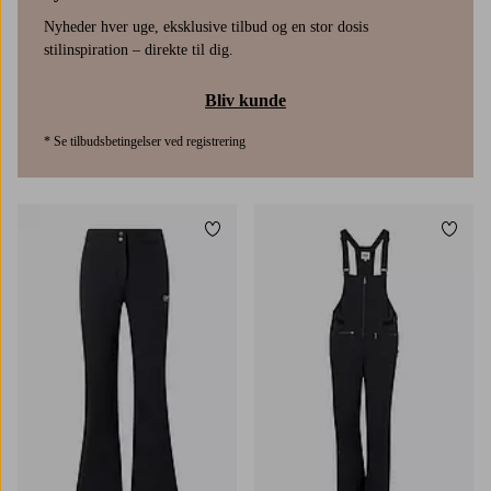
Nyheder hver uge, eksklusive tilbud og en stor dosis
stilinspiration – direkte til dig.
Bliv kunde
* Se tilbudsbetingelser ved registrering
Tilføj til favoritter
Tilføj
XS
S
M
L
XL