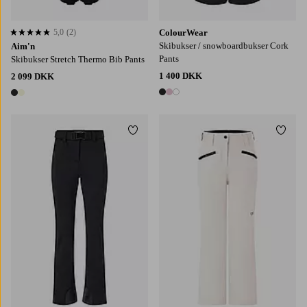
5,0
(2)
ColourWear
5,0 baseret på 2 bedømmelser
Skibukser / snowboardbukser Cork
Aim'n
Pants
Skibukser Stretch Thermo Bib Pants
1 400 DKK
2 099 DKK
3 farver
2 farver
Tilføj til favoritter
Tilføj
XS
S
M
L
XL