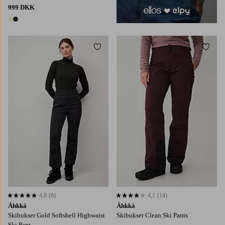
999 DKK
2 farver
Tilføj til favoritter
Tilføj
4,8
(8)
4,1
(14)
4,8 baseret på 8 bedømmelser
4,1 baseret på 14 bedømmelser
Áhkká
Áhkká
Skibukser Gold Softshell Highwaist
Skibukser Clean Ski Pants
Ski Pant