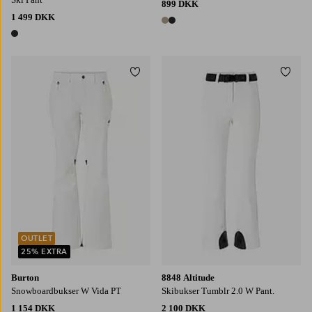
899 DKK
1 499 DKK
2 farver
1 farve
Tilføj til favoritter
Tilføj
S
M
L
XL
2XL
OUTLET
25% EXTRA
Burton
8848 Altitude
Snowboardbukser W Vida PT
Skibukser Tumblr 2.0 W Pant.
1 154 DKK
2 100 DKK