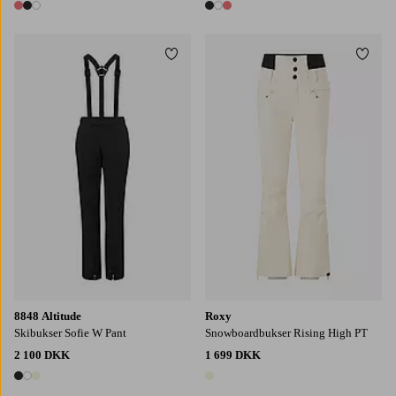
3 farver
3 farver
Tilføj til favoritter
Tilføj
XS
S
M
L
XL
8848 Altitude
Roxy
Skibukser Sofie W Pant
Snowboardbukser Rising High PT
2 100 DKK
1 699 DKK
3 farver
1 farve