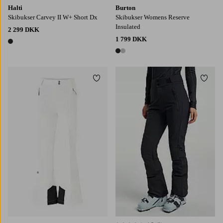
Halti
Burton
Skibukser Carvey II W+ Short Dx
Skibukser Womens Reserve
Insulated
2 299 DKK
1 799 DKK
1 farve
2 farver
Tilføj til favoritter
Tilføj