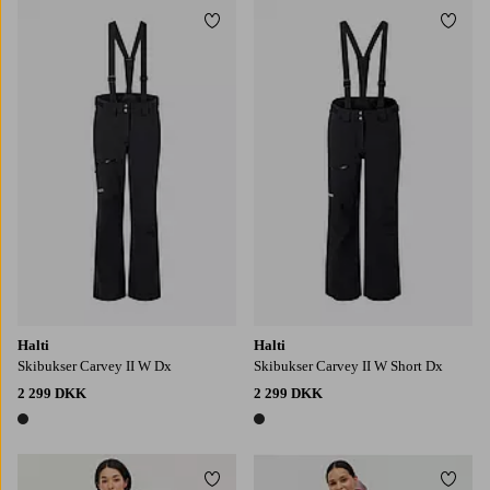
Tilføj til favoritter
Tilføj
Halti
Halti
Skibukser Carvey II W Dx
Skibukser Carvey II W Short Dx
2 299 DKK
2 299 DKK
1 farve
1 farve
Tilføj til favoritter
Tilføj