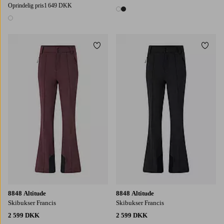
Oprindelig pris
1 649 DKK
2 farver
1 farve
Tilføj til favoritter
Tilføj
8848 Altitude
8848 Altitude
Skibukser Francis
Skibukser Francis
2 599 DKK
2 599 DKK