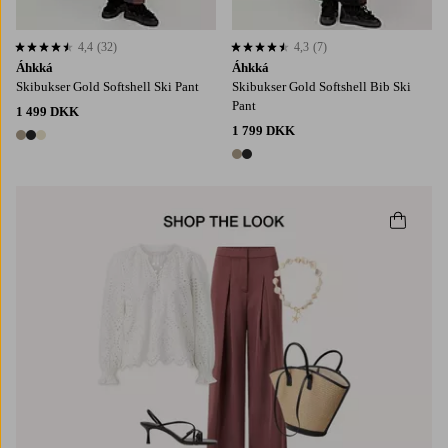
4,4
(32)
4,3
(7)
4,4 baseret på 32 bedømmelser
4,3 baseret på 7 bedømmelser
Áhkká
Áhkká
Skibukser Gold Softshell Ski Pant
Skibukser Gold Softshell Bib Ski
Pant
1 499 DKK
1 799 DKK
3 farver
2 farver