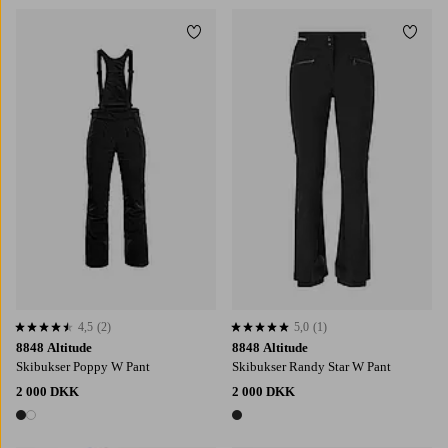
Tilføj til favoritter
Tilføj
4,5
(2)
5,0
(1)
4,5 baseret på 2 bedømmelser
5,0 baseret på 1 bedømmelser
8848 Altitude
8848 Altitude
Skibukser Poppy W Pant
Skibukser Randy Star W Pant
2 000 DKK
2 000 DKK
2 farver
1 farve