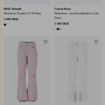
8848 Altitude
ColourWear
Skibukser Tumblr 2.0 W Pant.
Skibukser / snowboardbukser Cork
Pants
2 099 DKK
1 400 DKK
2 farver
3 farver
Tilføj til favoritter
Tilføj
XS
S
M
L
XL