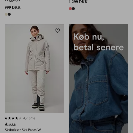
1 299 DKK
999 DKK
2 farver
2 farver
Tilføj til favoritter
Læs mere
4,2
(26)
4,2 baseret på 26 bedømmelser
Áhkká
Skibukser Ski Pants W