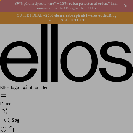
30%
på din dyreste vare*
+ 15% rabat
på resten af orden.* Inkl.
Lu
masser af møbler!
Brug koden: 3015
OUTLET DEAL -
25% ekstra rabat på alt i vores outlet.
Brug
koden:
ALLOUTLET
Ellos logo - gå til forsiden
Menu
Dame
Billedsøgning
Søg
Gå til favoritmarkerede produkter
Gå til indkøbskurven