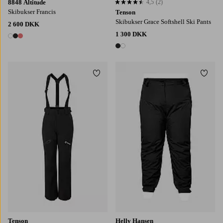
8848 Altitude
4,5
(2)
4,5 baseret på 2 bedømmelser
Skibukser Francis
Tenson
Skibukser Grace Softshell Ski Pants
2 600 DKK
1 300 DKK
3 farver
2 farver
Tilføj til favoritter
Tilføj
1X
2X
3X
Tenson
Helly Hansen