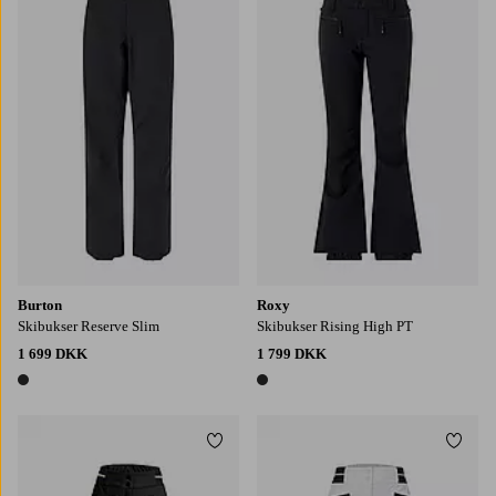
XS
S
M
L
XL
Burton
Roxy
Skibukser Reserve Slim
Skibukser Rising High PT
1 699 DKK
1 799 DKK
1 farve
1 farve
Tilføj til favoritter
Tilføj