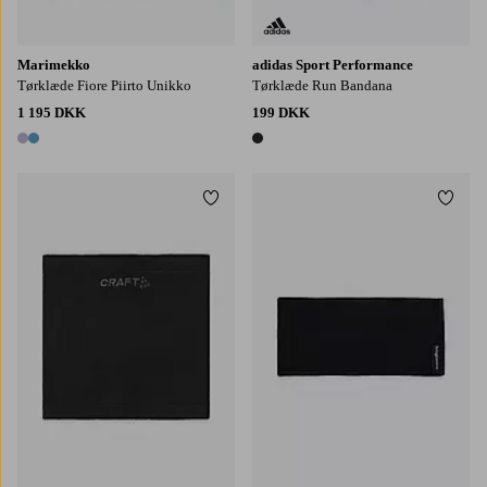
Marimekko
adidas Sport Performance
Tørklæde Fiore Piirto Unikko
Tørklæde Run Bandana
1 195 DKK
199 DKK
2 farver
1 farve
Tilføj til favoritter
Tilføj