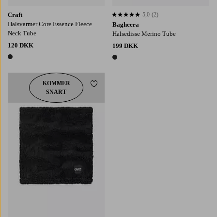
Craft
5,0
(2)
5,0 baseret på 2 bedømmelser
Halsvarmer Core Essence Fleece
Bagheera
Neck Tube
Halsedisse Merino Tube
120 DKK
199 DKK
1 farve
1 farve
KOMMER
Tilføj til favoritter
SNART