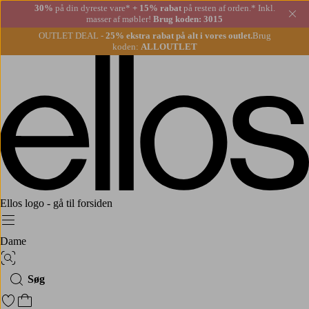
30%
på din dyreste vare*
+ 15% rabat
på resten af orden.* Inkl.
Lu
masser af møbler!
Brug koden: 3015
OUTLET DEAL -
25% ekstra rabat på alt i vores outlet.
Brug
koden:
ALLOUTLET
Ellos logo - gå til forsiden
Menu
Dame
Billedsøgning
Søg
Gå til favoritmarkerede produkter
Gå til indkøbskurven