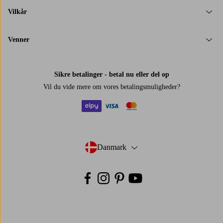
Vilkår
Venner
Sikre betalinger - betal nu eller del op
Vil du vide mere om
vores betalingsmuligheder
?
elpy
visa
mastercard
Danmark
- Vælg land
Facebook
Instagram
Pinterest
Youtube