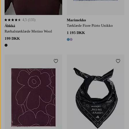
4,5
(135)
Marimekko
4,5 baseret på 135 bedømmelser
Tørklæde Fiore Piirto Unikko
Áhkká
Rørhalstørklæde Merino Wool
1 195 DKK
199 DKK
2 farver
1 farve
Tilføj til favoritter
Tilføj