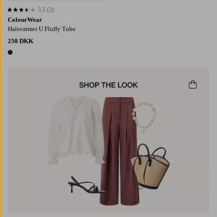
3,5
(2)
3,5 baseret på 2 bedømmelser
ColourWear
Halsvarmer U Fluffy Tube
250 DKK
1 farve