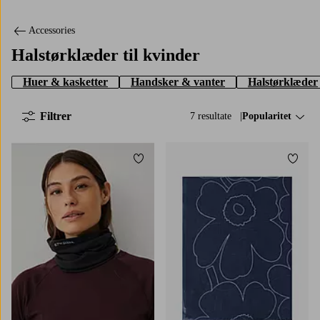
Accessories
Halstørklæder til kvinder
Huer & kasketter
Handsker & vanter
Halstørklæder
Filtrer
7 resultate
Sorter efter:
Popularitet
Tilføj til favoritter
Tilføj