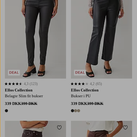
DEAL
DEAL
4,3
(123)
4,2
(65)
4,3 baseret på 123 bedømmelser
4,2 baseret på 65 bedømmelser
Ellos Collection
Ellos Collection
Belagte Slim fit bukser
Bukser i PU
339 DKK
399 DKK
339 DKK
399 DKK
1 farve
3 farver
Tilføj til favoritter
Tilføj