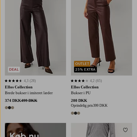
OUTLET
DEAL
25% EXTRA
4,3
(28)
4,2
(65)
4,3 baseret på 28 bedømmelser
4,2 baseret på 65 bedømmelser
Ellos Collection
Ellos Collection
Brede bukser i imiteret læder
Bukser i PU
374 DKK
499 DKK
200 DKK
Oprindelig pris
399 DKK
3 farver
3 farver
Tilføj