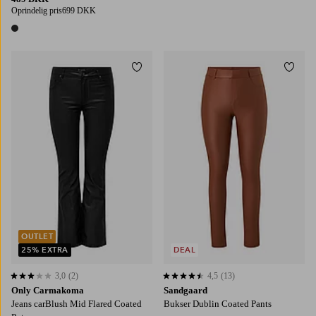
Oprindelig pris
699 DKK
1 farve
Tilføj til favoritter
Tilføj
OUTLET
25% EXTRA
DEAL
3,0
(2)
4,5
(13)
3,0 baseret på 2 bedømmelser
4,5 baseret på 13 bedømmelser
Only Carmakoma
Sandgaard
Jeans carBlush Mid Flared Coated
Bukser Dublin Coated Pants