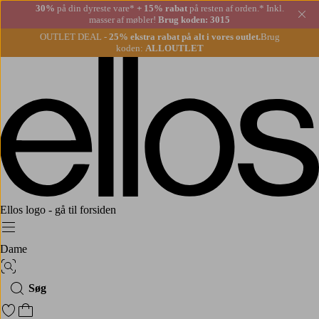
30%
på din dyreste vare*
+ 15% rabat
på resten af orden.* Inkl.
Lu
masser af møbler!
Brug koden: 3015
OUTLET DEAL -
25% ekstra rabat på alt i vores outlet.
Brug
koden:
ALLOUTLET
Ellos logo - gå til forsiden
Menu
Dame
Billedsøgning
Søg
Gå til favoritmarkerede produkter
Gå til indkøbskurven