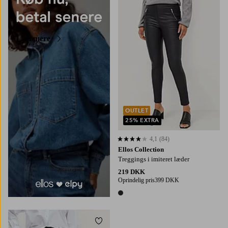
Læs mere
OUTLET
25% EXTRA
4,1
(84)
4,1 baseret på 84 bedømmelser
Ellos Collection
Treggings i imiteret læder
219 DKK
Oprindelig pris
399 DKK
1 farve
Tilføj til favoritter