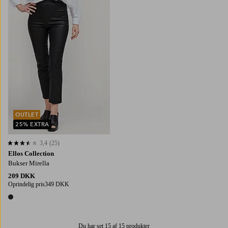
OUTLET
25% EXTRA
3,4
(25)
3,4 baseret på 25 bedømmelser
Ellos Collection
Bukser Mirella
209 DKK
Oprindelig pris
349 DKK
1 farve
Du har set 15 af 15 produkter