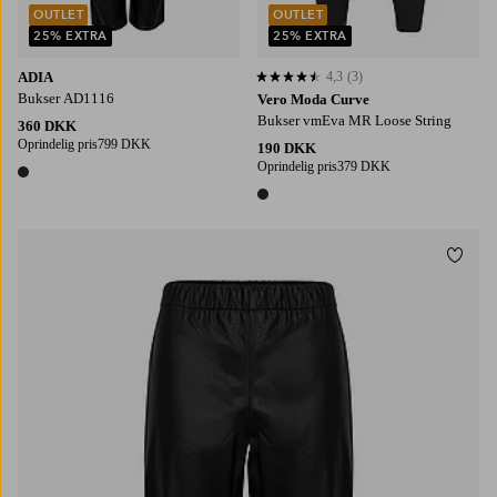
OUTLET
OUTLET
25% EXTRA
25% EXTRA
ADIA
4,3
(3)
4,3 baseret på 3 bedømmelser
Bukser AD1116
Vero Moda Curve
Bukser vmEva MR Loose String
360 DKK
Oprindelig pris
799 DKK
190 DKK
Oprindelig pris
379 DKK
1 farve
1 farve
Tilføj