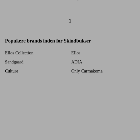
1
Populære brands inden for Skindbukser
Ellos Collection
Ellos
Sandgaard
ADIA
Culture
Only Carmakoma
Vero Moda Curve
Trustpilot