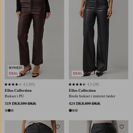
NYHED!
DEAL
DEAL
4,2
(65)
4,3
(28)
4,2 baseret på 65 bedømmelser
4,3 baseret på 28 bedømmelser
Ellos Collection
Ellos Collection
Bukser i PU
Brede bukser i imiteret læder
319 DKK
399 DKK
424 DKK
499 DKK
3 farver
3 farver
Tilføj til favoritter
Tilføj