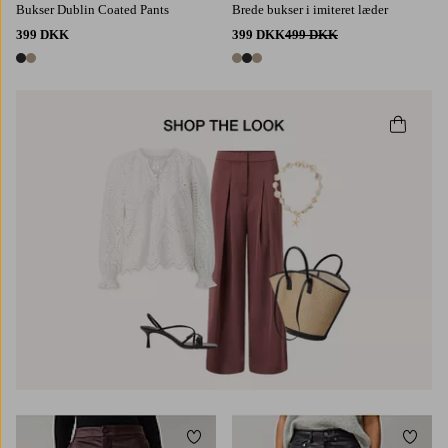
Bukser Dublin Coated Pants
Brede bukser i imiteret læder
399 DKK
399 DKK
499 DKK
2 farver
3 farver
Tilføj til favoritter
Tilføj