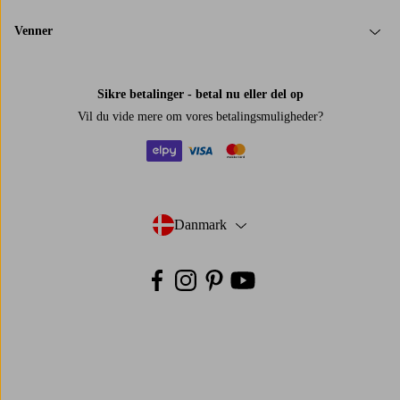
Venner
Sikre betalinger - betal nu eller del op
Vil du vide mere om
vores betalingsmuligheder
?
elpy
visa
mastercard
Danmark
- Vælg land
Facebook
Instagram
Pinterest
Youtube