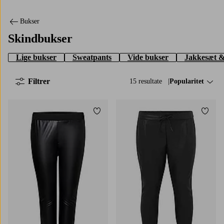
Bukser
Skindbukser
Lige bukser
Sweatpants
Vide bukser
Jakkesæt &
Filtrer
15 resultate
Sorter efter:
Popularitet
Tilføj til favoritter
Tilføj
S
M
L
XL