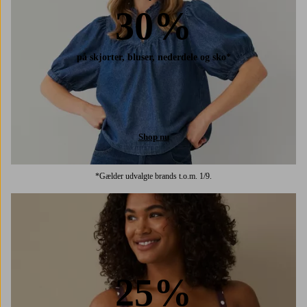
30%
på skjorter, bluser, nederdele og sko*
Shop nu
*Gælder udvalgte brands t.o.m. 1/9.
25%