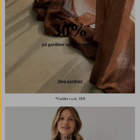
Op til
30%
på gardiner og bordtekstiler*
Shop gardiner
*Gælder t.o.m. 18/8
Op til