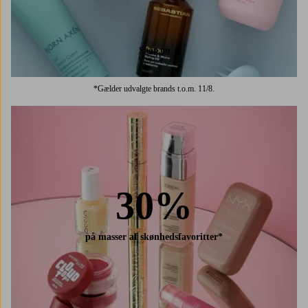
Shop nu
*Gælder udvalgte brands t.o.m. 11/8.
30%
på masser af skønhedsfavoritter*