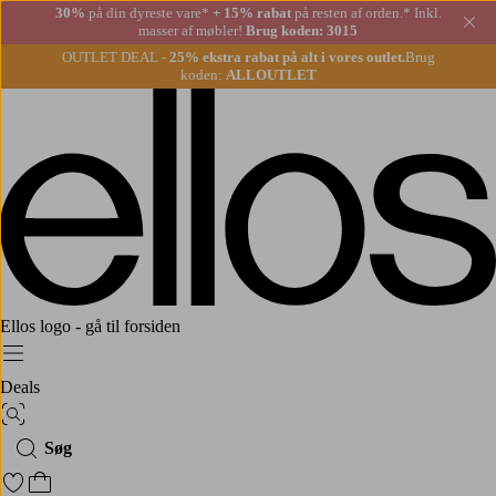
30%
på din dyreste vare*
+ 15% rabat
på resten af orden.* Inkl.
Lu
masser af møbler!
Brug koden: 3015
OUTLET DEAL -
25% ekstra rabat på alt i vores outlet.
Brug
koden:
ALLOUTLET
Ellos logo - gå til forsiden
Menu
Deals
Billedsøgning
Søg
Gå til favoritmarkerede produkter
Gå til indkøbskurven