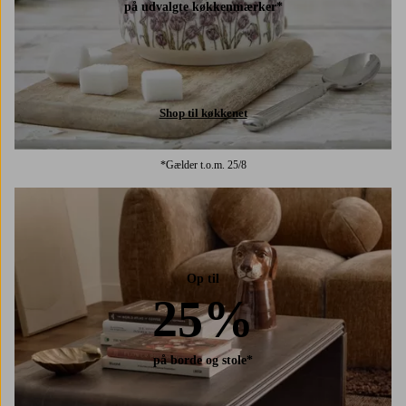
på udvalgte køkkenmærker*
Shop til køkkenet
*Gælder t.o.m. 25/8
Op til
25%
på borde og stole*