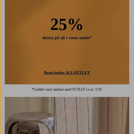
25%
ekstra på alt i vores outlet*
Brug koden: ALLOUTLET
*Gælder varer mærket med OUTLET t.o.m. 11/8.