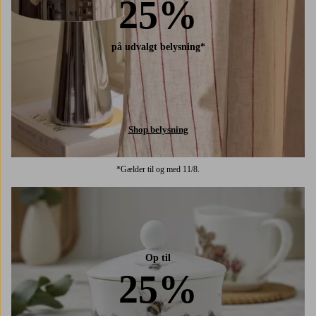
25%
på udvalgt belysning*
Shop belysning
*Gælder til og med 11/8.
Op til
25%