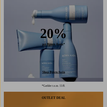
20%
på Björn Axén*
Shop Björn Axén
*Gælder t.o.m. 11/8.
OUTLET DEAL