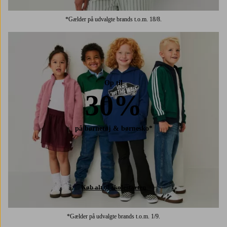
*Gælder på udvalgte brands t.o.m. 18/8.
Op til
30%
på børnetøj & børnesko*
Køb alt til skolestarten
*Gælder på udvalgte brands t.o.m. 1/9.