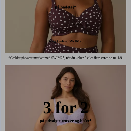
på badetøj*
Brug koden: SWIM25
*Gælder på varer mærket med SWIM25, når du køber 2 eller flere varer t.o.m. 1/9.
3 for 2
på udvalgte trusser og bh'er*