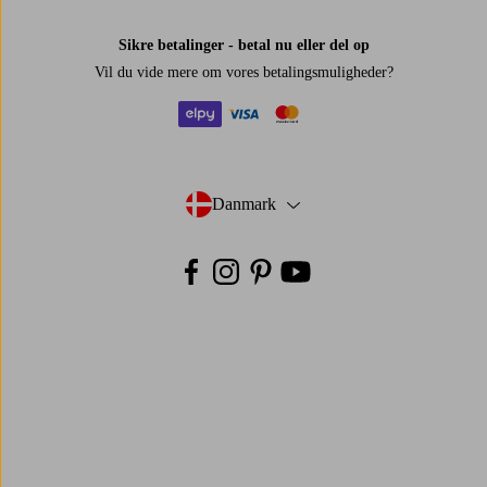
Sikre betalinger - betal nu eller del op
Vil du vide mere om
vores betalingsmuligheder
?
elpy
visa
mastercard
Danmark
- Vælg land
Facebook
Instagram
Pinterest
Youtube