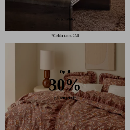
Shop møbler
*Gælder t.o.m. 25/8
Op til
30%
på sengetøj*