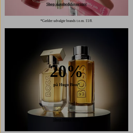
Shop skønhedsfavoritter
*Gælder udvalgte brands t.o.m. 11/8.
20%
på Hugo Boss*
Shop Hugo Boss