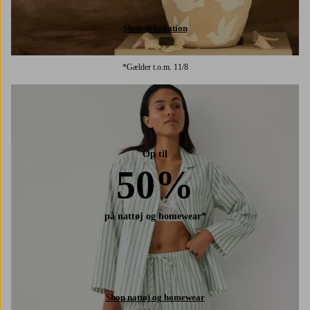
Shop dekoration
*Gælder t.o.m. 11/8
Op til
50%
på nattøj og homewear*
Shop nattøj og homewear