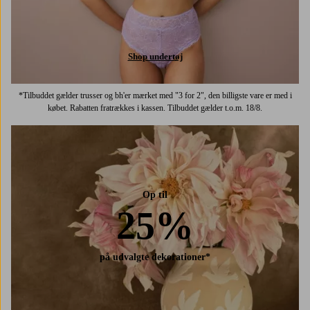
Shop undertøj
*Tilbuddet gælder trusser og bh'er mærket med "3 for 2", den billigste vare er med i
købet. Rabatten fratrækkes i kassen. Tilbuddet gælder t.o.m. 18/8.
Op til
25%
på udvalgte dekorationer*