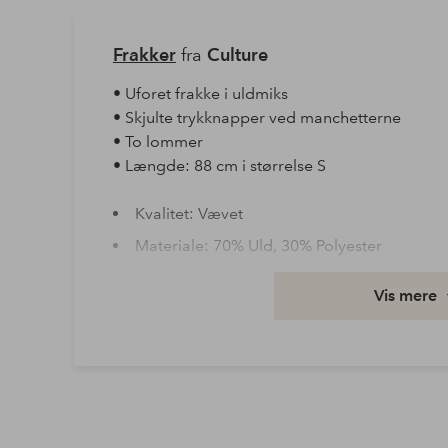
Frakker
fra
Culture
• Uforet frakke i uldmiks
• Skjulte trykknapper ved manchetterne
• To lommer
• Længde: 88 cm i størrelse S
Kvalitet: Vævet
Materiale: 70% Uld, 30% Polyester
Pasform: Regular
Vis mere
Vask: Tåler ikke vask
Ærmelængde: Langt ærme
Varenummer: 1706352-03-S
Download højopløst billede