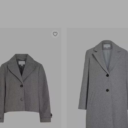
Tilføj
til
favoritter