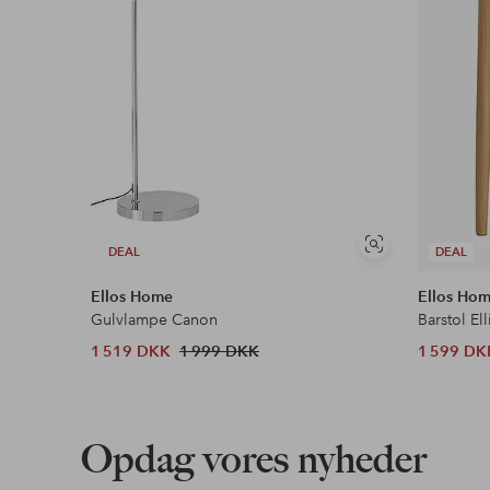
Se
DEAL
DEAL
lignende
Ellos Home
Ellos Ho
Gulvlampe Canon
Barstol Ell
1 519 DKK
1 999 DKK
1 599 DK
Opdag vores nyheder