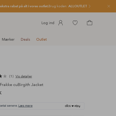
kstra rabat på alt i vores outlet.
Brug koden:
ALLOUTLET
Luk
Gå
Log ind
til
Gå
favoritmarkerede
til
Mærker
Deals
Outlet
produkter
indkøbskurven
1
Vis detaljer
Frakke cuBirgith Jacket
K
betal senere.
Læs mere