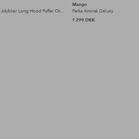
Mango
Dunfrakke Jdyblair Long Hood Puffer Otw Sij N
Parka Anorak Deluxy
1 299 DKK