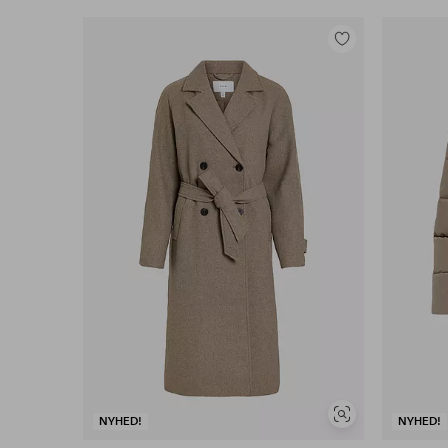
Tilføj
til
favoritter
Se
NYHED!
NYHED!
lignende