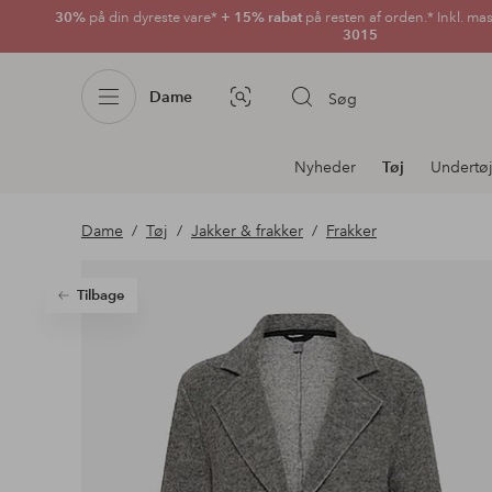
30%
på din dyreste vare*
+ 15% rabat
på resten af orden.* Inkl. ma
3015
Dame
Søg
Billedsøgning
Afdelningsnavigation
Nyheder
Tøj
Undertø
Dame
Tøj
Jakker & frakker
Frakker
Tilbage