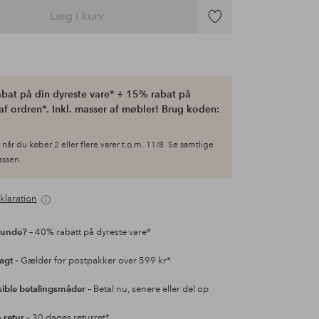
Læg i kurv
Tilføj
til
favoritter
bat på din dyreste vare* + 15% rabat på
af ordren*. Inkl. masser af møbler! Brug koden:
når du køber 2 eller flere varer t.o.m. 11/8. Se samtlige
kassen.
klaration
kunde?
– 40% rabatt på dyreste vare*
ragt
– Gælder for postpakker over 599 kr*
sible betalingsmåder
– Betal nu, senere eller del op
retur
– 30 dages returret*