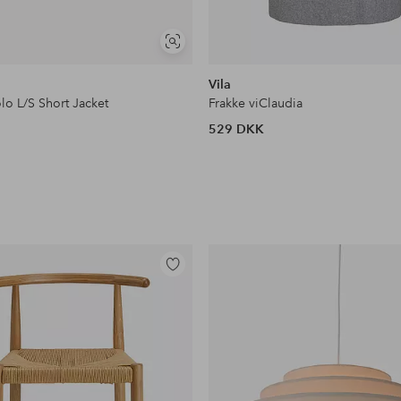
Se
lignende
Vila
lo L/S Short Jacket
Frakke viClaudia
529 DKK
Tilføj
til
favoritter