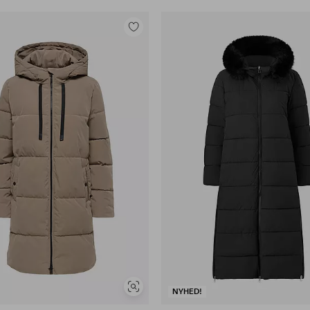
Tilføj
til
favoritter
Se
NYHED!
lignende