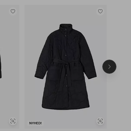
Tilføj
Tilføj
til
til
favoritter
favoritter
Næste
produkt
Se
Se
NYHED!
NYHED!
lignende
lignende