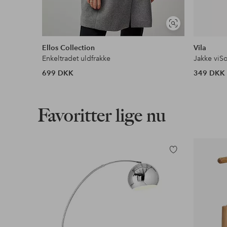
Se
lignende
Ellos Collection
Vila
Enkeltradet uldfrakke
Jakke viSo
699 DKK
349 DKK
Favoritter lige nu
Tilføj
til
favoritter