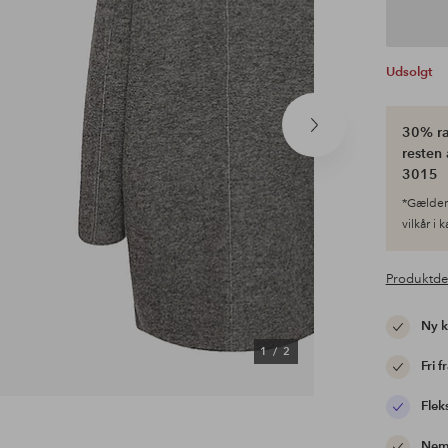
Udsolgt
30% ra
Næste
produkt
resten 
3015
*Gælder 
vilkår i 
Produktde
Ny 
1
/
2
Fri f
Flek
Nem 