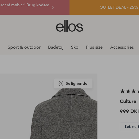
sser af møbler!
Brug koden:
OUTLET DEAL -
25% e
Ellos
logo
-
gå
j
Sport & outdoor
Badetøj
Sko
Plus size
Accessories
til
forsiden
Se lignende
Culture
999 DK
Køb nu, 