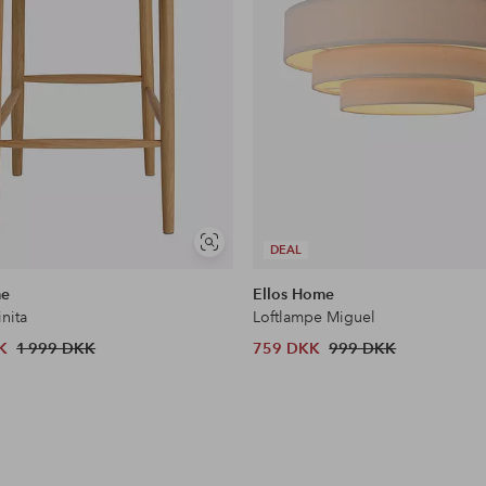
Se
DEAL
lignende
me
Ellos Home
inita
Loftlampe Miguel
K
1 999 DKK
759 DKK
999 DKK