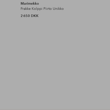
Marimekko
Ellos Col
Frakke Kolppi Piirto Unikko
Håndlavet
2 650 DKK
2 499 D