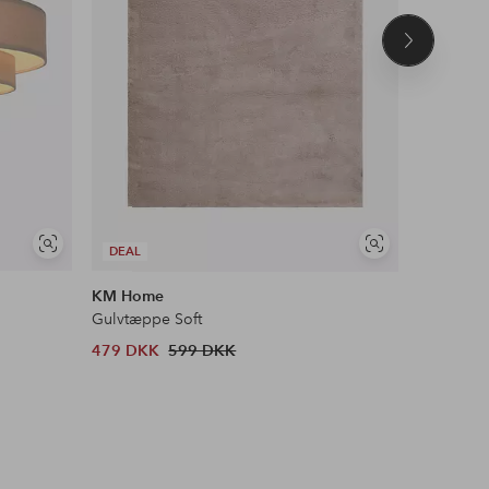
Næste
produkt
Se
Se
DEAL
DEAL
lignende
lignende
KM Home
&Home
Gulvtæppe Soft
Ryatæppe
479 DKK
599 DKK
303 DKK