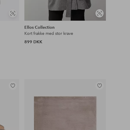
Se
Se
lignende
lignende
Ellos Collection
Zizzi
Kort frakke med stor krave
Frakke Cac
899 DKK
599 DKK
Tilføj
Tilføj
til
til
favoritter
favoritter