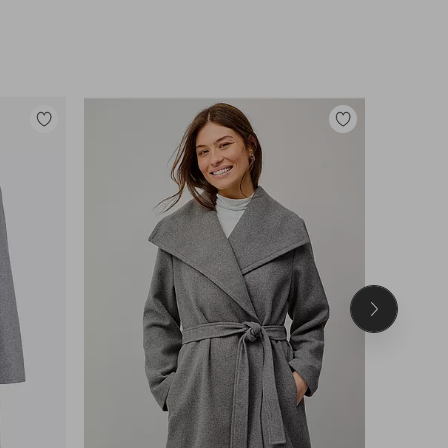
Tilføj
Tilføj
til
til
favoritter
favoritter
Næste
produkt