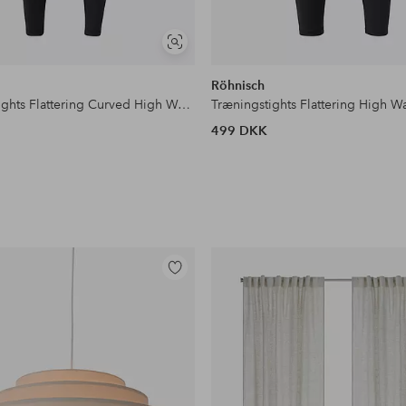
Se
lignende
Röhnisch
Træningstights Flattering Curved High Waist Tights
499 DKK
Tilføj
til
favoritter