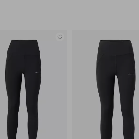
Tilføj
til
favoritter