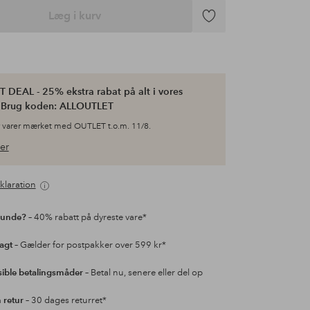
Læg i kurv
Tilføj
til
favoritter
 DEAL - 25% ekstra rabat på alt i vores
. Brug koden: ALLOUTLET
 varer mærket med OUTLET t.o.m. 11/8.
er
klaration
kunde?
– 40% rabatt på dyreste vare*
ragt
– Gælder for postpakker over 599 kr*
sible betalingsmåder
– Betal nu, senere eller del op
retur
– 30 dages returret*