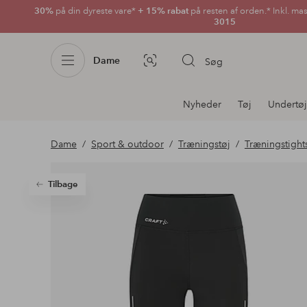
30%
på din dyreste vare*
+ 15% rabat
på resten af orden.* Inkl. ma
3015
Dame
Søg
Billedsøgning
Afdelningsnavigation
Nyheder
Tøj
Undertøj
Dame
Sport & outdoor
Træningstøj
Træningstight
Tilbage