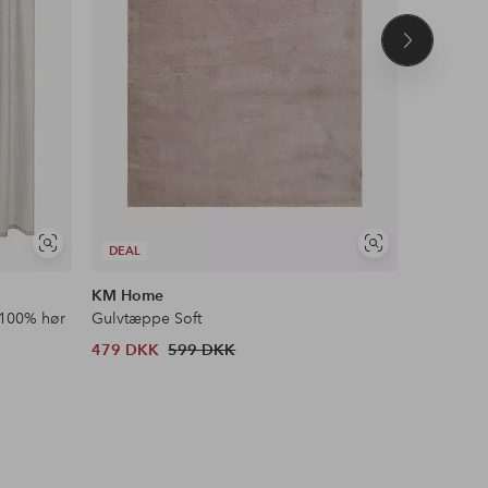
Næste
produkt
Se
Se
DEAL
DEAL
lignende
lignende
KM Home
&Home
 100% hør
Gulvtæppe Soft
Ryatæppe
479 DKK
599 DKK
303 DKK