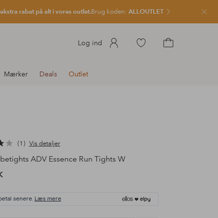
kstra rabat på alt i vores outlet.
Brug koden:
ALLOUTLET
Luk
Gå
Log ind
til
Gå
favoritmarkerede
til
Mærker
Deals
Outlet
produkter
indkøbskurven
1
Vis detaljer
betights ADV Essence Run Tights W
K
betal senere.
Læs mere