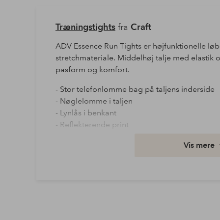
Træningstights
fra
Craft
ADV Essence Run Tights er højfunktionelle løbe
stretchmateriale. Middelhøj talje med elastik
pasform og komfort.
- Stor telefonlomme bag på taljens inderside
- Nøglelomme i taljen
- Lynlås i benkant
- Reflekterende print
Produktet indeholder genindvundet materiale
Vis mere
mængden af affald samtidigt med at der ikke 
Kvalitet: Jersey
Materiale: 77% Polyester, 23% Elastan
Vask: Maskinvask 40°