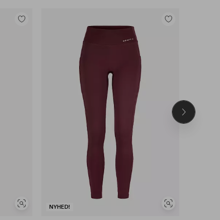
Tilføj
Tilføj
til
til
favoritter
favoritter
Næste
produkt
Se
Se
NYHED!
NYHED!
lignende
lignende