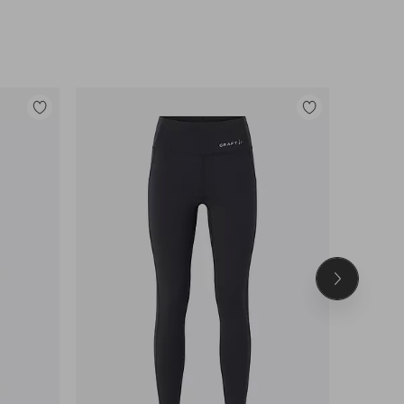
Tilføj
Tilføj
til
til
favoritter
favoritter
Næste
produkt