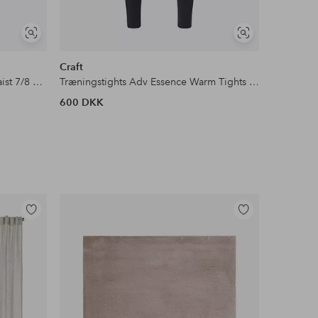
Se
Se
lignende
lignende
Craft
Craft
Træningstights Flattering High Waist 7/8 Tights
Træningstights Adv Essence Warm Tights 3 W
Træningst
600 DKK
550 DKK
Tilføj
Tilføj
til
til
favoritter
favoritter