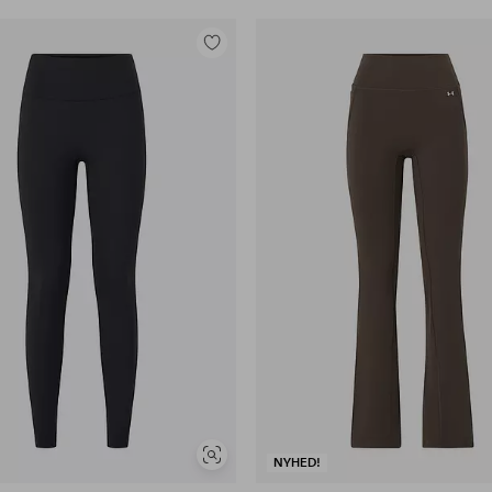
Tilføj
til
favoritter
Se
NYHED!
lignende