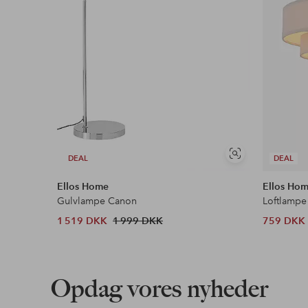
Se
DEAL
DEAL
lignende
Ellos Home
Ellos Ho
Gulvlampe Canon
Loftlampe
1 519 DKK
1 999 DKK
759 DKK
Opdag vores nyheder