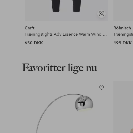
Se
lignende
Craft
Röhnisch
Træningstights Adv Essence Warm Wind Tights 2 W
650 DKK
499 DKK
Favoritter lige nu
Tilføj
til
favoritter