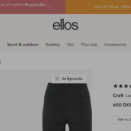
sser af møbler!
Brug koden:
OUTLET DEAL -
25% e
Ellos
logo
-
gå
Sport & outdoor
Badetøj
Sko
Plus size
Accessories
til
forsiden
s
Se lignende
Craft
Lø
600 DK
Køb nu, 