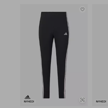
Tilføj
til
favoritter
Se
NYHED!
NYHED!
lignende