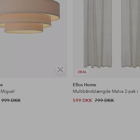
Se
DEAL
lignende
me
Ellos Home
 Miguel
Multibåndslængde Malva 2-pak i
999 DKK
599 DKK
799 DKK