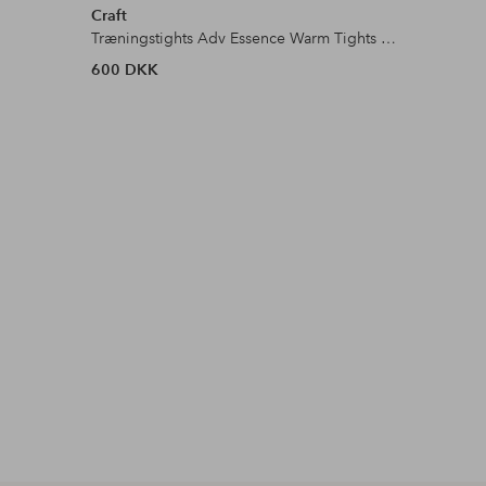
Craft
Röhnisch
Træningstights Adv Essence Warm Tights 3 W
Træningst
600 DKK
349 DKK