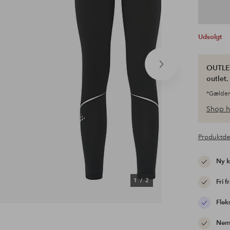
Udsolgt
OUTLET
Næste
produkt
outlet
*Gælder
Shop h
Produktde
Ny 
1
/
2
Fri f
Flek
Nem 