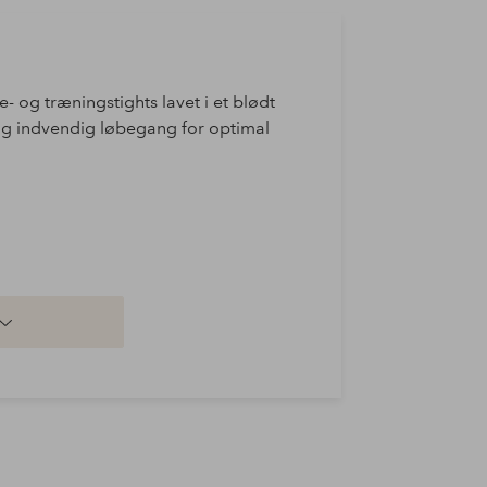
- og træningstights lavet i et blødt
 og indvendig løbegang for optimal
, som genbruges for at reducere
anvendes nye ressourcer.