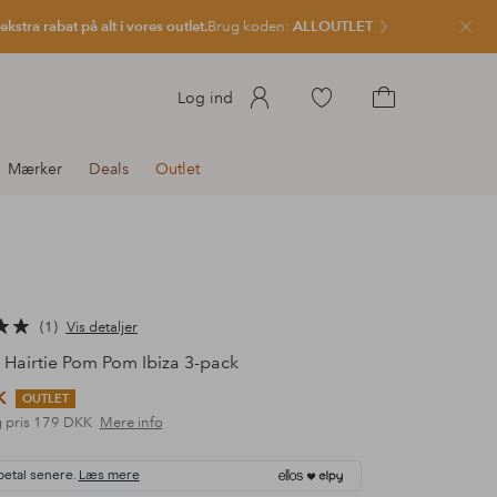
kstra rabat på alt i vores outlet.
Brug koden:
ALLOUTLET
Luk
Gå
Log ind
til
Gå
favoritmarkerede
til
Mærker
Deals
Outlet
produkter
indkøbskurven
1
Vis detaljer
Hairtie Pom Pom Ibiza 3-pack
K
OUTLET
 pris
179 DKK
Mere info
betal senere.
Læs mere