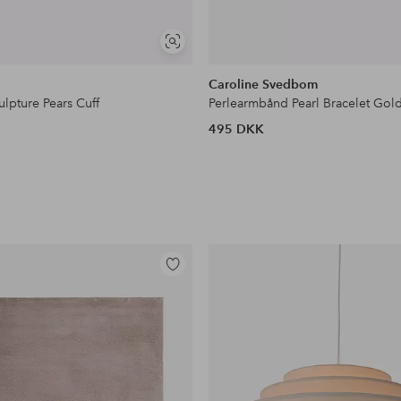
Se
lignende
Caroline Svedbom
lpture Pears Cuff
Perlearmbånd Pearl Bracelet Gol
495 DKK
Tilføj
til
favoritter