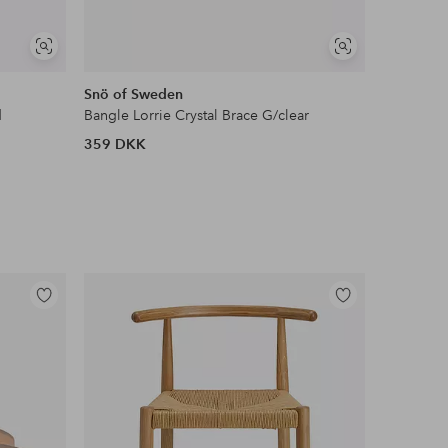
Se
Se
lignende
lignende
Snö of Sweden
Snö of S
d
Bangle Lorrie Crystal Brace G/clear
Armbånd P
359 DKK
239 DKK
Tilføj
Tilføj
til
til
favoritter
favoritter