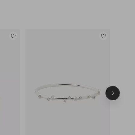
Tilføj
Tilføj
til
til
favoritter
favoritter
Næste
produkt