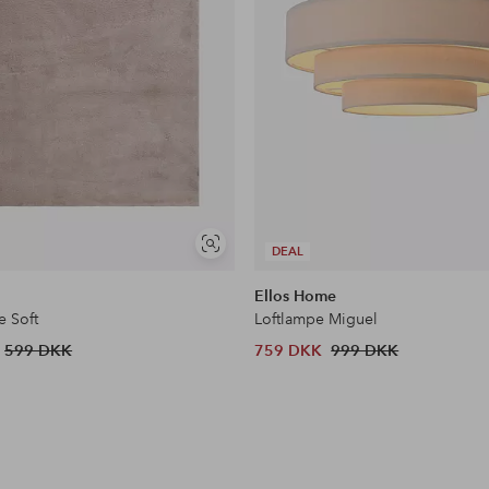
Se
DEAL
lignende
e
Ellos Home
 Soft
Loftlampe Miguel
599 DKK
759 DKK
999 DKK