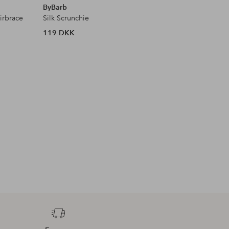
ByBarb
ByBarb
irbrace
Silk Scrunchie
French Ba
119 DKK
209 DKK