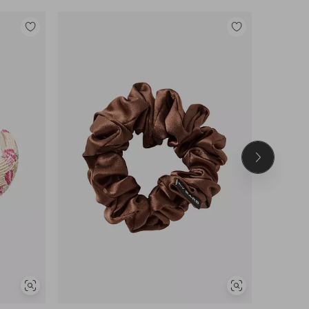
Tilføj
Tilføj
til
til
favoritter
favoritter
Næste
produkt
Se
Se
lignende
lignende