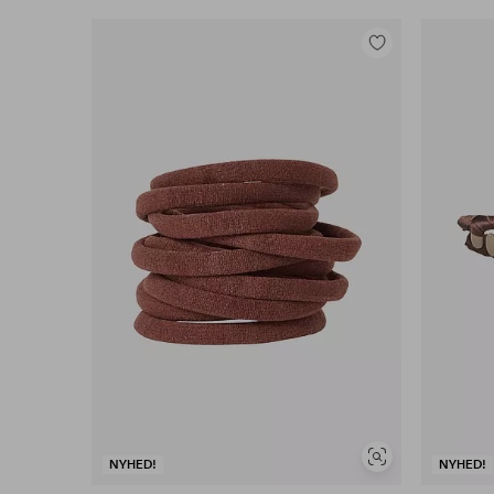
Tilføj
til
favoritter
Se
NYHED!
NYHED!
lignende