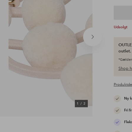
Udsolgt
Næste
produkt
OUTLET
outlet
*Gælder
Shop h
Produktde
Ny 
1
/
2
Fri f
Flek