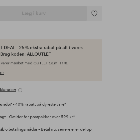
Læg i kurv
Tilføj
til
favoritter
 DEAL - 25% ekstra rabat på alt i vores
. Brug koden: ALLOUTLET
 varer mærket med OUTLET t.o.m. 11/8.
er
klaration
kunde?
– 40% rabatt på dyreste vare*
ragt
– Gælder for postpakker over 599 kr*
sible betalingsmåder
– Betal nu, senere eller del op