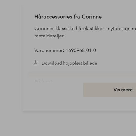
Håraccessories
fra
Corinne
Corinnes klassiske hårelastikker i nyt desig
metaldetaljer.
Varenummer: 1690968-01-0
Download højopløst billede
Fri fragt
Vis mere
Gælder for postpakker over 599 kr
Læs mere
Faktura & Konto