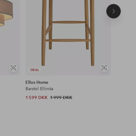
Næste
produkt
Se
Se
DEAL
DEAL
lignende
lignende
Ellos Home
&Home
Barstol Ellinita
Ryatæppe
1 599 DKK
1 999 DKK
303 DKK