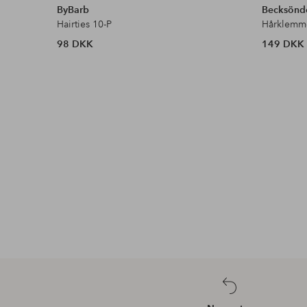
ByBarb
Becksönd
Hairties 10-P
Hårklemme
98 DKK
149 DKK