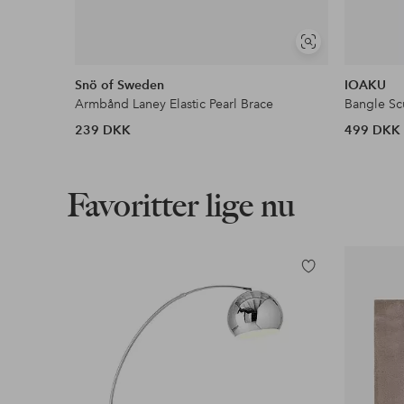
Se
lignende
Snö of Sweden
IOAKU
Armbånd Laney Elastic Pearl Brace
Bangle Scu
239 DKK
499 DKK
Favoritter lige nu
Tilføj
til
favoritter