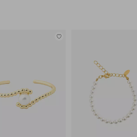
Tilføj
til
favoritter