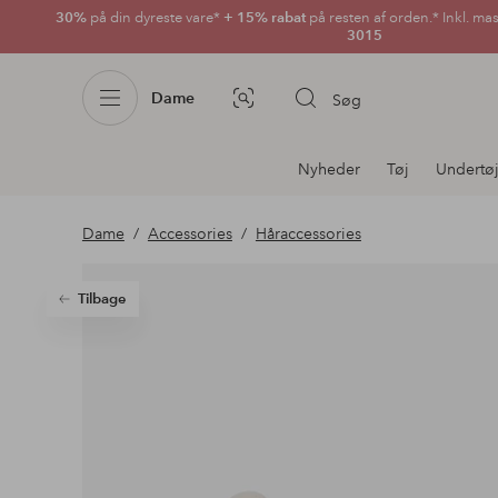
30%
på din dyreste vare*
+ 15% rabat
på resten af orden.* Inkl. ma
3015
Dame
Søg
Billedsøgning
Afdelningsnavigation
Nyheder
Tøj
Undertø
Dame
Accessories
Håraccessories
Tilbage