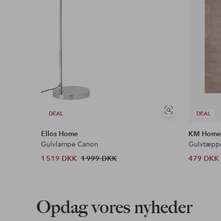
Se
DEAL
DEAL
lignende
Ellos Home
KM Hom
Gulvlampe Canon
Gulvtæppe
1 519 DKK
1 999 DKK
479 DKK
Opdag vores nyheder