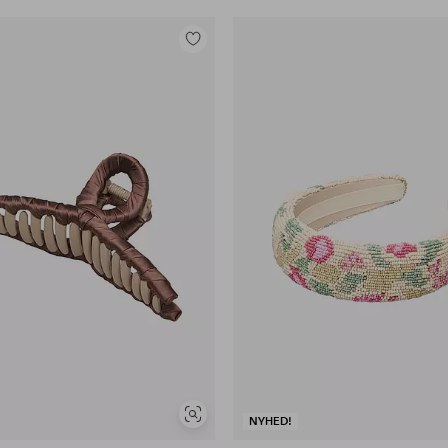
Tilføj
til
favoritter
Se
NYHED!
lignende