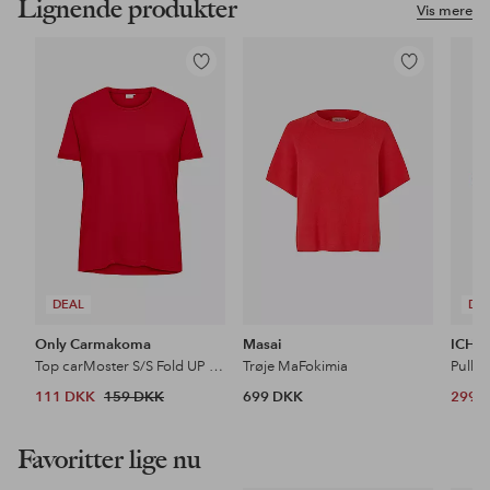
Lignende produkter
Vis mere
Tilføj
Tilføj
til
til
favoritter
favoritter
DEAL
DE
Only Carmakoma
Masai
ICHI
Top carMoster S/S Fold UP Top Jrs
Trøje MaFokimia
Pullo
111 DKK
159 DKK
699 DKK
299 
Favoritter lige nu