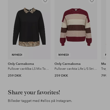
Tilføj
Tilføj
til
til
favoritter
favoritter
NYHED!
NYHED!
NY
Only Carmakoma
Only Carmakoma
Masai
Pullover carAlba LS Mix Top Jrs
Pullover carAtia Life L/S Stripe Pullov Knt
Trøje
259 DKK
259 DKK
799 
Share your favorites!
Billeder tagget med
#ellos
på Instagram.
Opslag
sandrashem
Opslag
noareijnen_
Ops
alex