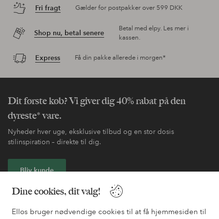
Fri fragt
Gælder for postpakker over 599 DKK
Betal med elpy. Les mer i
Shop nu, betal senere
kassen.
Express
Få din pakke allerede i morgen*
Dit første køb? Vi giver dig 40% rabat på den
dyreste* vare.
Nyheder hver uge, eksklusive tilbud og en stor dosis
stilinspiration – direkte til dig.
Bliv kunde
Dine cookies, dit valg!
* Se tilbudsbetingelser ved registrering
Ellos bruger nødvendige cookies til at få hjemmesiden til