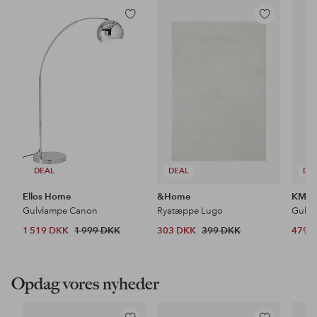
Tilføj
Tilføj
til
til
favoritter
favoritter
DEAL
DEAL
DE
Ellos Home
&Home
KM H
Gulvlampe Canon
Ryatæppe Lugo
Gulvt
1 519 DKK
1 999 DKK
303 DKK
399 DKK
479 
Opdag vores nyheder