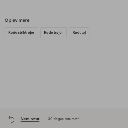
offentliggjort
offentliggjort
offe
af
af
af
Oplev mere
Røde striktrøjer
Røde trøjer
Rødt tøj
Nem retur
30 dages returret*