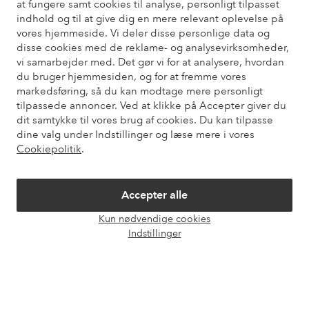
at fungere samt cookies til analyse, personligt tilpasset
Har du brug for hjælp?
indhold og til at give dig en mere relevant oplevelse på
vores hjemmeside. Vi deler disse personlige data og
Du kan finde svar på de oftest stillede spørgsmål i vores FAQ.
disse cookies med de reklame- og analysevirksomheder,
Du kan også finde oplysninger om, hvordan du kontakter os.
vi samarbejder med. Det gør vi for at analysere, hvordan
du bruger hjemmesiden, og for at fremme vores
Kundeservice
Bestilling
Betalingsmåde
Le
markedsføring, så du kan modtage mere personligt
tilpassede annoncer. Ved at klikke på Accepter giver du
dit samtykke til vores brug af cookies. Du kan tilpasse
dine valg under Indstillinger og læse mere i vores
Mine sider
Cookiepolitik
.
Om Ellos
Accepter alle
Kun nødvendige cookies
Vores tjenester
Åbn
Indstillinger
chat
Vilkår
Venner