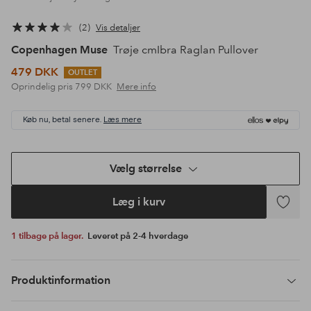
2
Vis detaljer
Copenhagen Muse
Trøje cmIbra Raglan Pullover
479 DKK
OUTLET
Oprindelig pris
799 DKK
Mere info
Køb nu, betal senere.
Læs mere
Vælg størrelse
Læg i kurv
Tilføj
til
1 tilbage på lager.
Leveret på 2-4 hverdage
favoritte
Produktinformation