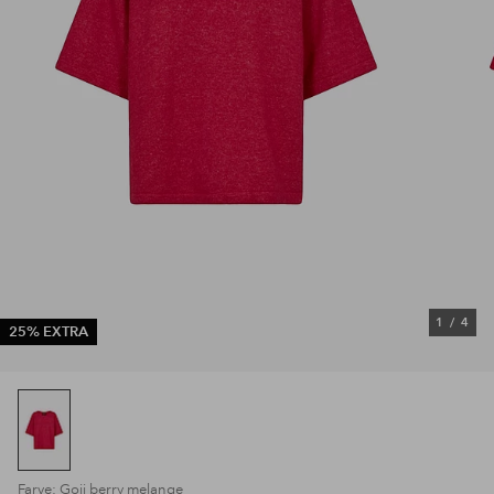
1
/
4
25% EXTRA
Farve: Goji berry melange