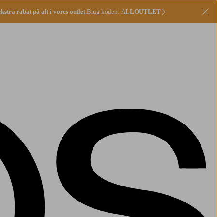
stra rabat på alt i vores outlet.
Brug koden:
ALLOUTLET
Lu