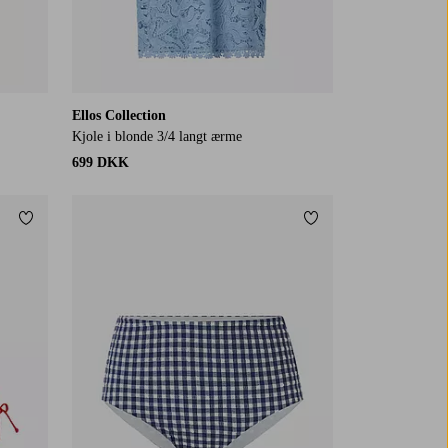
Ellos Collection
Kjole i blonde 3/4 langt ærme
699 DKK
Tilføj til favoritter
Tilføj til favoritter
XS
S
M
L
XL