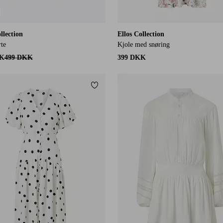
llection
Ellos Collection
te
Kjole med snøring
KK
499 DKK
399 DKK
itter
Tilføj til favoritter
XS
S
M
L
XL