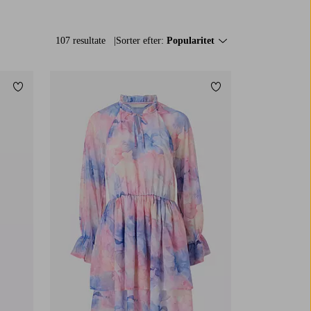
107 resultate
Sorter efter:
Popularitet
Tilføj til favoritter
Tilføj til favoritter
XS
S
M
L
XL