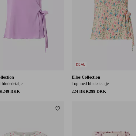
DEAL
llection
Ellos Collection
 bindedetalje
Top med bindedetalje
KK
249 DKK
224 DKK
299 DKK
itter
Tilføj til favoritter
L
XS
S
M
L
XL