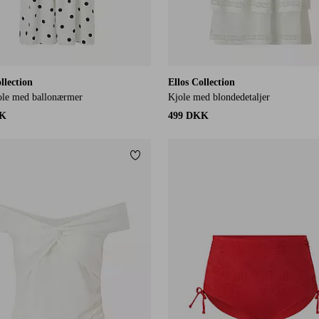
llection
Ellos Collection
ole med ballonærmer
Kjole med blondedetaljer
KK
499 DKK
itter
Tilføj til favoritter
L
L
XL
2XL