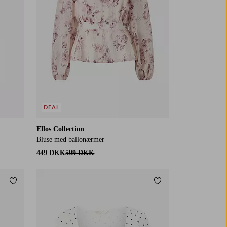
DEAL
Ellos Collection
Bluse med ballonærmer
449 DKK
599 DKK
Tilføj til favoritter
Tilføj til favoritter
XS
S
M
L
XL