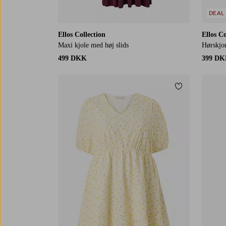
DEAL
Ellos Collection
Ellos Co
Maxi kjole med høj slids
Hørskjor
499 DKK
399 D
Tilføj til favor
L
XL
2XL
3XL
4XL