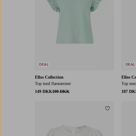
DEAL
DEAL
Ellos Collection
Ellos Co
Top med flæseærmer
Top med
149 DKK
199 DKK
187 D
Tilføj til favor
XS
S
M
L
XL
XS
S
M
L
X