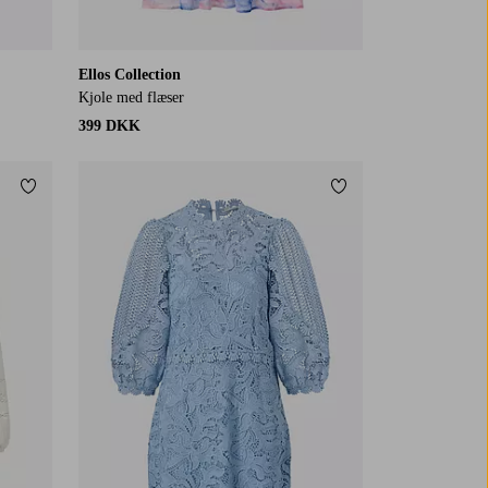
Ellos Collection
Kjole med flæser
399 DKK
Tilføj til favoritter
Tilføj til favoritter
XS
S
M
L
XL