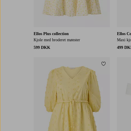
Ellos Plus collection
Ellos Co
Kjole med broderet mønster
Maxi kj
599 DKK
499 D
Tilføj til favor
L
XL
2XL
3XL
4XL
XS
S
M
L
X