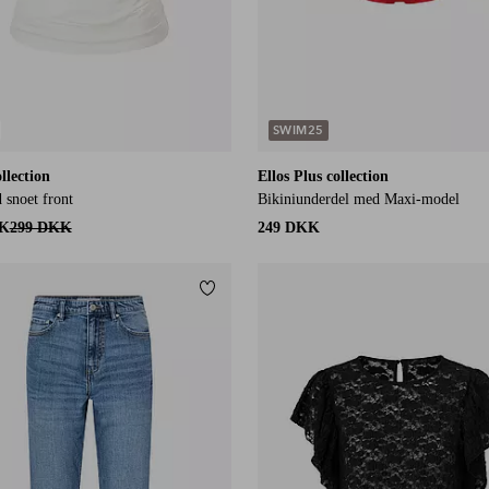
SWIM25
llection
Ellos Plus collection
 snoet front
Bikiniunderdel med Maxi-model
KK
299 DKK
249 DKK
itter
Tilføj til favoritter
XS
S
M
L
XL