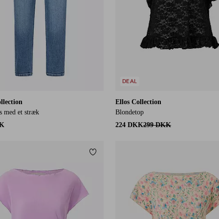
DEAL
llection
Ellos Collection
s med et stræk
Blondetop
KK
224 DKK
299 DKK
itter
Tilføj til favoritter
L
XS
S
M
L
XL