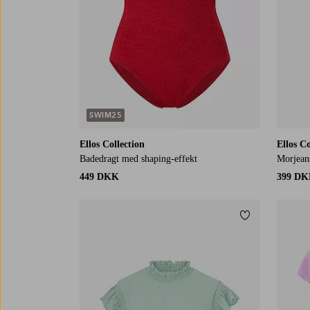
SWIM25
Ellos Collection
Ellos Co
Badedragt med shaping-effekt
Morjean
449 DKK
399 D
Tilføj til favor
XS
S
M
L
XL
XS
S
M
L
X