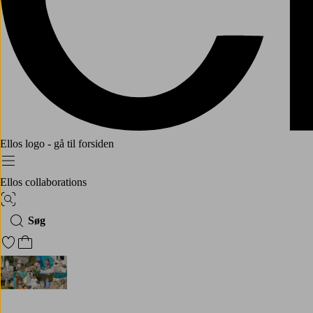
Ellos logo - gå til forsiden
Menu
Ellos collaborations
Billedsøgning
Søg
Gå til favoritmarkerede produkter
Gå til indkøbskurven
Linda-Mar