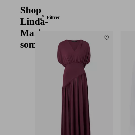
Shop
Filtrer
Linda-
Maries
Tilføj til favor
sommerfavoritter
XS
S
M
L
XL