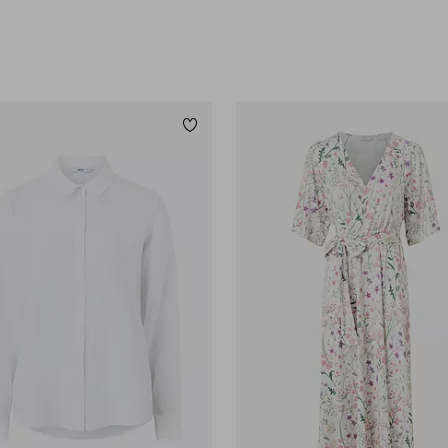
itter
Tilføj til favoritter
XS
S
M
L
XL