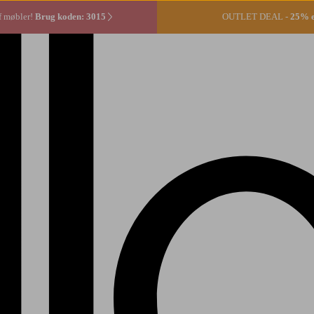
f møbler!
Brug koden: 3015
OUTLET DEAL -
25% ek