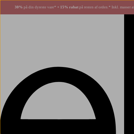
30%
på din dyreste vare*
+ 15% rabat
på resten af orden.* Inkl. masser a