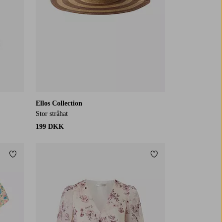
Ellos Collection
Stor stråhat
199 DKK
Tilføj til favoritter
Tilføj til favoritter
XS
S
M
L
XL