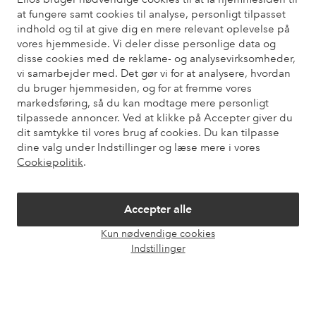
Har du brug for hjælp?
at fungere samt cookies til analyse, personligt tilpasset
indhold og til at give dig en mere relevant oplevelse på
Du kan finde svar på de oftest stillede spørgsmål i vores FAQ.
vores hjemmeside. Vi deler disse personlige data og
Du kan også finde oplysninger om, hvordan du kontakter os.
disse cookies med de reklame- og analysevirksomheder,
vi samarbejder med. Det gør vi for at analysere, hvordan
Kundeservice
Bestilling
Betalingsmåde
Le
du bruger hjemmesiden, og for at fremme vores
markedsføring, så du kan modtage mere personligt
tilpassede annoncer. Ved at klikke på Accepter giver du
dit samtykke til vores brug af cookies. Du kan tilpasse
Mine sider
dine valg under Indstillinger og læse mere i vores
Cookiepolitik
.
Om Ellos
Accepter alle
Vores tjenester
Kun nødvendige cookies
Åbn
Indstillinger
chat
Vilkår
Venner