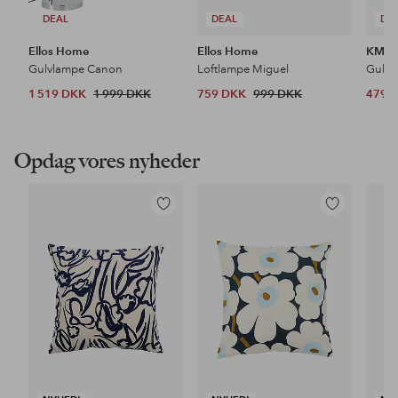
DEAL
DEAL
DE
Ellos Home
Ellos Home
KM H
Gulvlampe Canon
Loftlampe Miguel
Gulvt
1 519 DKK
1 999 DKK
759 DKK
999 DKK
479 
Opdag vores nyheder
Tilføj
Tilføj
til
til
favoritter
favoritter