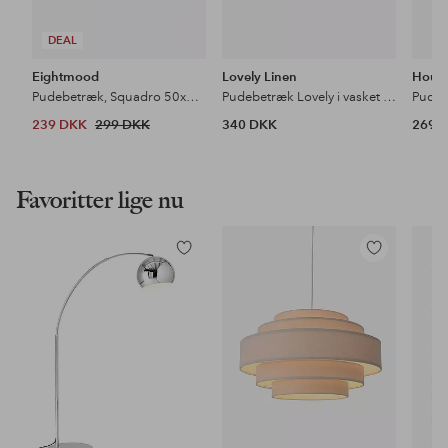
DEAL
Eightmood
Lovely Linen
House
Pudebetræk, Squadro 50x50 cm
Pudebetræk Lovely i vasket hør
Pude 
239 DKK
299 DKK
340 DKK
269 
Favoritter lige nu
Tilføj
Tilføj
til
til
favoritter
favoritter