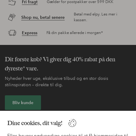
Fri fragt
Gælder for postpakker over 599 DKK
Betal med elpy. Les mer i
Shop nu, betal senere
kassen.
Express
Få din pakke allerede i morgen*
Dit første køb? Vi giver dig 40% rabat på den
dyreste* vare.
Nyheder hver uge, eksklusive tilbud og en stor dosis
stilinspiration – direkte til dig.
Bliv kunde
* Se tilbudsbetingelser ved registrering
Dine cookies, dit valg!
Ellos bruger nødvendige cookies til at få hjemmesiden til