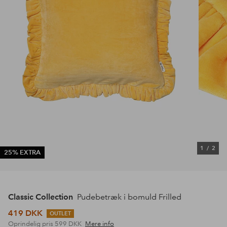
1
/
2
25% EXTRA
Classic Collection
Pudebetræk i bomuld Frilled
419 DKK
OUTLET
Oprindelig pris
599 DKK
Mere info