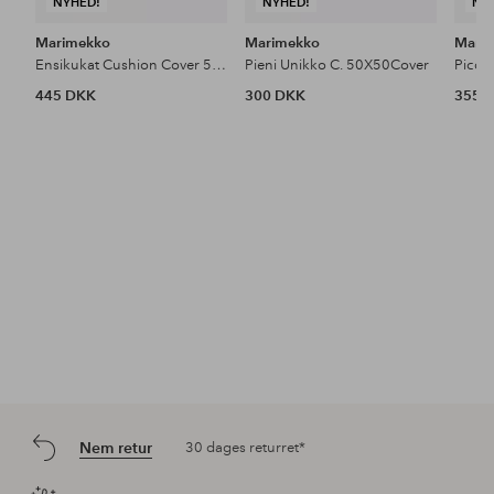
NYHED!
NYHED!
NY
Marimekko
Marimekko
Mari
Ensikukat Cushion Cover 50×50
Pieni Unikko C. 50X50Cover
445 DKK
300 DKK
355 
Nem retur
30 dages returret*