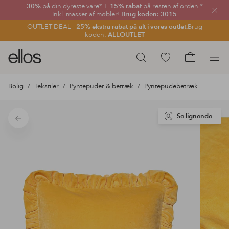
30%
på din dyreste vare*
+ 15% rabat
på resten af orden.*
Luk
Inkl. masser af møbler!
Brug koden: 3015
OUTLET DEAL -
25% ekstra rabat på alt i vores outlet.
Brug
koden:
ALLOUTLET
Ellos
Gå
Søg
logo
til
Gå
-
favoritmarkerede
til
Bolig
Tekstiler
Pyntepuder & betræk
Pyntepudebetræk
gå
produkter
indkøbskur
til
forsiden
Se lignende
Tilbage