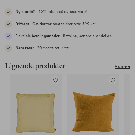
Ny kunde?
– 40% rabatt på dyreste vare*
Fri fragt
– Gælder for postpakker over 599 kr*
Fleksible betalingsmåder
– Betal nu, senere eller del op
Nem retur
– 30 dages returret*
Lignende produkter
Vis mere
Tilføj
Tilføj
til
til
favoritter
favoritter