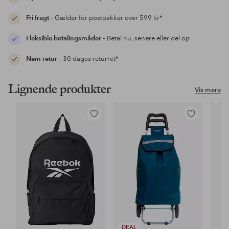
Fri fragt
– Gælder for postpakker over 599 kr*
Fleksible betalingsmåder
– Betal nu, senere eller del op
Nem retur
– 30 dages returret*
Lignende produkter
Vis mere
Tilføj
Tilføj
til
til
favoritter
favoritter
DEAL