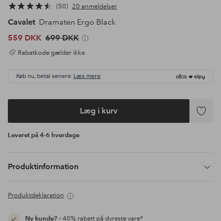
50
20 anmeldelser
Cavalet
Dramaten Ergo Black
559 DKK
699 DKK
Rabatkode gælder ikke
Køb nu, betal senere.
Læs mere
Læg i kurv
Tilføj
til
Leveret på 4-6 hverdage
favoritte
Produktinformation
Produktdeklaration
Ny kunde?
– 40% rabatt på dyreste vare*