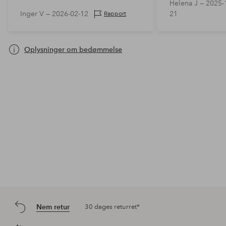
Helena J —
2025-
Inger V —
2026-02-12
21
Rapport
Oplysninger om bedømmelse
Nem retur
30 dages returret*