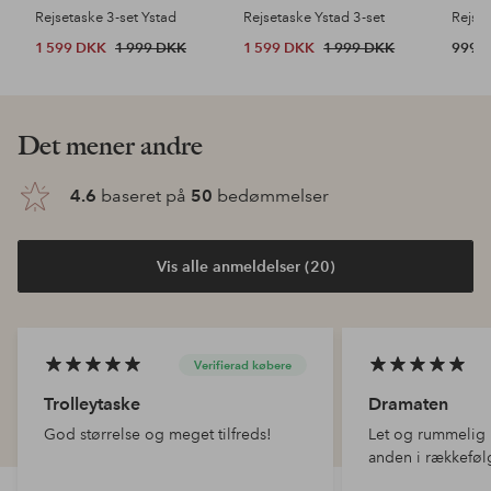
Rejsetaske 3-set Ystad
Rejsetaske Ystad 3-set
Rejse
1 599 DKK
1 999 DKK
1 599 DKK
1 999 DKK
999 
Det mener andre
4.6
baseret på
50
bedømmelser
Vis alle anmeldelser (20)
Verifierad købere
Trolleytaske
Dramaten
God størrelse og meget tilfreds!
Let og rummelig
anden i rækkeføl