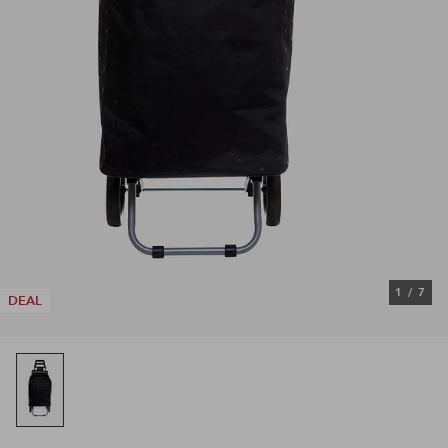
1
/
7
DEAL