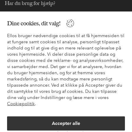
Har du brug for hjælp?
Du kan finde svar på de oftest stillede spørgsmål i vores FAQ.
Du kan også finde oplysninger om, hvordan du kontakter os.
Dine cookies, dit valg!
Ellos bruger nødvendige cookies til at få hjemmesiden til
Kundeservice
Bestilling
Betalingsmåde
Le
at fungere samt cookies til analyse, personligt tilpasset
indhold og til at give dig en mere relevant oplevelse på
vores hjemmeside. Vi deler disse personlige data og
Mine sider
disse cookies med de reklame- og analysevirksomheder,
vi samarbejder med. Det gør vi for at analysere, hvordan
du bruger hjemmesiden, og for at fremme vores
Om Ellos
markedsføring, så du kan modtage mere personligt
tilpassede annoncer. Ved at klikke på Accepter giver du
dit samtykke til vores brug af cookies. Du kan tilpasse
Vores tjenester
dine valg under Indstillinger og læse mere i vores
Cookiepolitik
.
Vilkår
Accepter alle
Venner