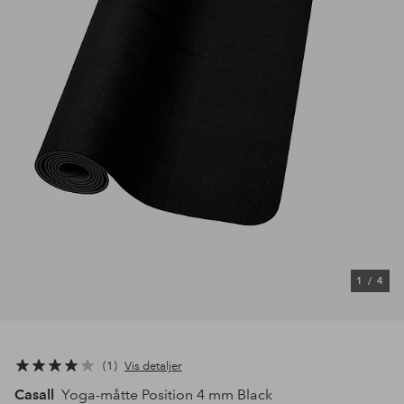
1
/
4
1
Vis detaljer
Casall
Yoga-måtte Position 4 mm Black