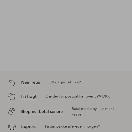
Nem retur
30 dages returret*
Fri fragt
Gælder for postpakker over 599 DKK
Betal med elpy. Les mer i
Shop nu, betal senere
kassen.
Express
Få din pakke allerede i morgen*