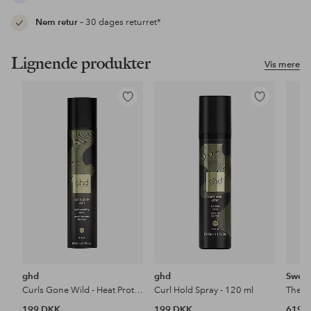
Nem retur
– 30 dages returret*
Lignende produkter
Vis mere
Tilføj
Tilføj
til
til
favoritter
favoritter
ghd
ghd
Swee
Curls Gone Wild - Heat Protect Texturing Spray 200Ml
Curl Hold Spray - 120 ml
The H
199 DKK
199 DKK
619 