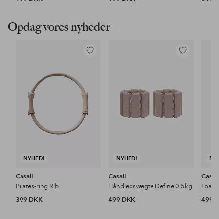
Opdag vores nyheder
Tilføj
Tilføj
til
til
favoritter
favoritter
NYHED!
NYHED!
NY
Casall
Casall
Casall
Pilates-ring Rib
Håndledsvægte Define 0,5kg
Foam 
399 DKK
499 DKK
499 