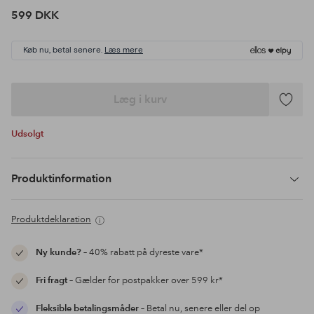
599 DKK
Køb nu, betal senere.
Læs mere
Læg i kurv
Tilføj
til
Udsolgt
favoritte
Produktinformation
Produktdeklaration
Ny kunde?
– 40% rabatt på dyreste vare*
Fri fragt
– Gælder for postpakker over 599 kr*
Fleksible betalingsmåder
– Betal nu, senere eller del op