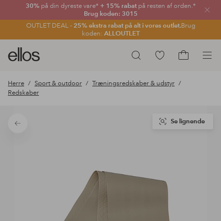
30%
på din dyreste vare*
+ 15% rabat
på resten af orden.*
Luk
Brug koden: 3015
OUTLET DEAL -
25% ekstra rabat på alt i vores outlet.
Brug
koden:
ALLOUTLET
Ellos
Gå
Søg
logo
til
Gå
-
favoritmarkerede
til
Herre
Sport & outdoor
Træningsredskaber & udstyr
gå
produkter
indkøbskur
Redskaber
til
forsiden
Se lignende
Tilbage