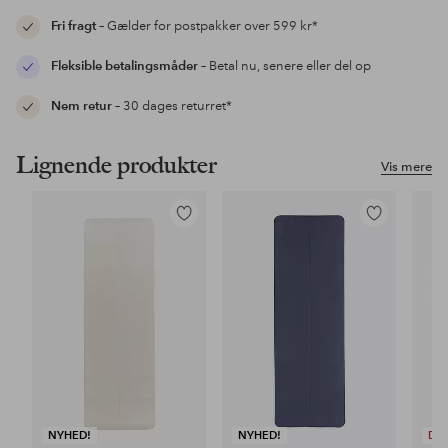
Fri fragt
– Gælder for postpakker over 599 kr*
Fleksible betalingsmåder
– Betal nu, senere eller del op
Nem retur
– 30 dages returret*
Lignende produkter
Vis mere
Tilføj
Tilføj
til
til
favoritter
favoritter
NYHED!
NYHED!
DE