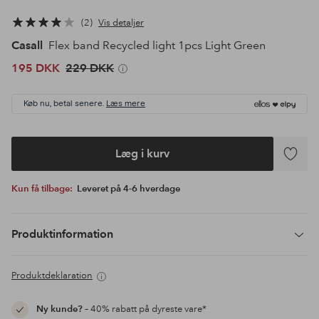
2
Vis detaljer
Casall
Flex band Recycled light 1pcs Light Green
195 DKK
229 DKK
Køb nu, betal senere.
Læs mere
Læg i kurv
Tilføj
til
Kun få tilbage:
Leveret på 4-6 hverdage
favoritte
Produktinformation
Produktdeklaration
Ny kunde?
– 40% rabatt på dyreste vare*