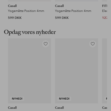
Casall
Casall
FITP
Yogamåtte Position 4mm
Yogamåtte Position 4mm
Elasti
599 DKK
599 DKK
127 
Opdag vores nyheder
Tilføj
Tilføj
til
til
favoritter
favoritter
NYHED!
NYHED!
NY
Casall
Casall
Casall