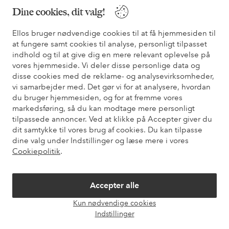
Du kan også finde oplysninger om, hvordan du kontakter os.
Dine cookies, dit valg!
Ellos bruger nødvendige cookies til at få hjemmesiden til
Kundeservice
Bestilling
Betalingsmåde
Le
at fungere samt cookies til analyse, personligt tilpasset
indhold og til at give dig en mere relevant oplevelse på
vores hjemmeside. Vi deler disse personlige data og
Mine sider
disse cookies med de reklame- og analysevirksomheder,
vi samarbejder med. Det gør vi for at analysere, hvordan
du bruger hjemmesiden, og for at fremme vores
Om Ellos
markedsføring, så du kan modtage mere personligt
tilpassede annoncer. Ved at klikke på Accepter giver du
dit samtykke til vores brug af cookies. Du kan tilpasse
Vores tjenester
dine valg under Indstillinger og læse mere i vores
Cookiepolitik
.
Vilkår
Accepter alle
Venner
Kun nødvendige cookies
Åbn
Indstillinger
chat