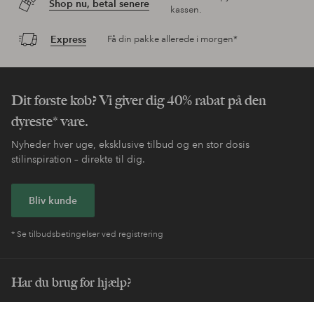
Shop nu, betal senere
kassen.
Express
Få din pakke allerede i morgen*
Dit første køb? Vi giver dig 40% rabat på den
dyreste* vare.
Nyheder hver uge, eksklusive tilbud og en stor dosis
stilinspiration – direkte til dig.
Bliv kunde
* Se tilbudsbetingelser ved registrering
Har du brug for hjælp?
Du kan finde svar på de oftest stillede spørgsmål i vores FAQ.