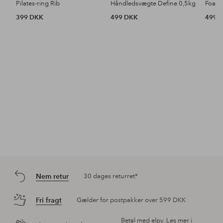
Pilates-ring Rib
Håndledsvægte Define 0,5kg
Foam 
399 DKK
499 DKK
499 
Nem retur
30 dages returret*
Fri fragt
Gælder for postpakker over 599 DKK
Betal med elpy. Les mer i