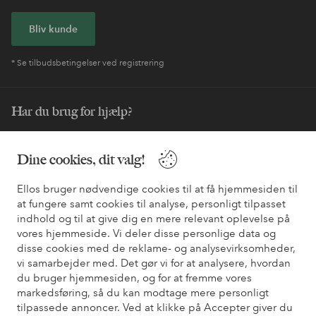
Bliv kunde
* Se tilbudsbetingelser ved registrering
Har du brug for hjælp?
Du kan finde svar på de oftest stillede spørgsmål i vores FAQ.
Du kan også finde oplysninger om, hvordan du kontakter os.
Dine cookies, dit valg!
Ellos bruger nødvendige cookies til at få hjemmesiden til
Kundeservice
Bestilling
Betalingsmåde
Le
at fungere samt cookies til analyse, personligt tilpasset
indhold og til at give dig en mere relevant oplevelse på
vores hjemmeside. Vi deler disse personlige data og
Mine sider
disse cookies med de reklame- og analysevirksomheder,
vi samarbejder med. Det gør vi for at analysere, hvordan
du bruger hjemmesiden, og for at fremme vores
Om Ellos
markedsføring, så du kan modtage mere personligt
tilpassede annoncer. Ved at klikke på Accepter giver du