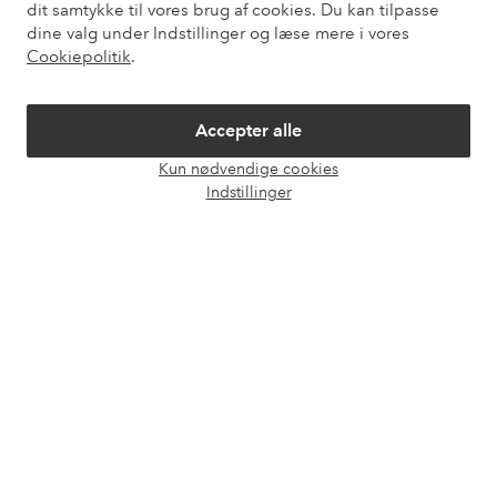
dit samtykke til vores brug af cookies. Du kan tilpasse
Vores tjenester
dine valg under Indstillinger og læse mere i vores
Cookiepolitik
.
Vilkår
Accepter alle
Venner
Kun nødvendige cookies
Åbn
Indstillinger
chat
Sikre betalinger - betal nu eller del op
Vil du vide mere om
vores betalingsmuligheder
?
elpy
elpy
Danmark - Vælg land
Facebook
Instagram
Pinterest
Youtube