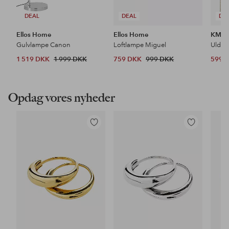
DEAL
DEAL
DE
Ellos Home
Ellos Home
KM H
Gulvlampe Canon
Loftlampe Miguel
Uldtæ
1 519 DKK
1 999 DKK
759 DKK
999 DKK
599 
Opdag vores nyheder
Tilføj
Tilføj
til
til
favoritter
favoritter