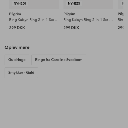
NYHED!
NYHED!
NY
Pilgrim
Pilgrim
Pilgr
Ring Kaisyn Ring 2-in-1 Set Gold-plated
Ring Kaisyn Ring 2-in-1 Set Silver-plated
Ring 
299 DKK
299 DKK
299 
Oplev mere
Guldringe
Ringe fra Caroline Svedbom
Smykker - Guld