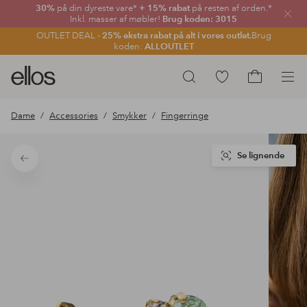
30%
på din dyreste vare*
+ 15% rabat
på resten af orden.*
Luk
Inkl. masser af møbler!
Brug koden: 3015
OUTLET DEAL -
25% ekstra rabat på alt i vores outlet.
Brug
koden:
ALLOUTLET
Ellos
Gå
Søg
logo
til
Gå
-
favoritmarkerede
til
Dame
Accessories
Smykker
Fingerringe
gå
produkter
indkøbskur
til
forsiden
Se lignende
Tilbage