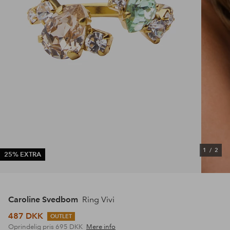
1
/
2
25% EXTRA
Caroline Svedbom
Ring Vivi
487 DKK
OUTLET
Oprindelig pris
695 DKK
Mere info