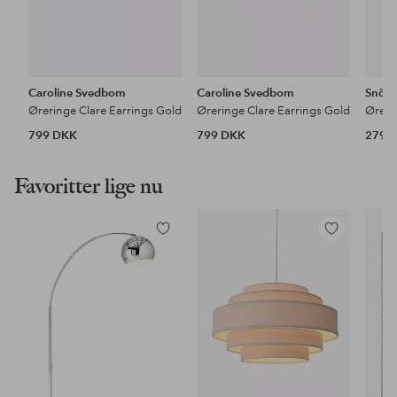
Caroline Svedbom
Caroline Svedbom
Snö o
Øreringe Clare Earrings Gold
Øreringe Clare Earrings Gold
799 DKK
799 DKK
279 
Favoritter lige nu
Tilføj
Tilføj
til
til
favoritter
favoritter