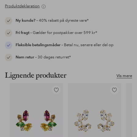
Produktdeklaration
Ny kunde?
– 40% rabatt på dyreste vare*
Fri fragt
– Gælder for postpakker over 599 kr*
Fleksible betalingsmåder
– Betal nu, senere eller del op
Nem retur
– 30 dages returret*
Lignende produkter
Vis mere
Tilføj
Tilføj
til
til
favoritter
favoritter