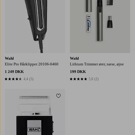
Wahl
Wahl
Elite Pro Hårklipper 20106-0460
Lithium Trimmer ører, næse, øjne
1 249 DKK
199 DKK
4,4
(5)
5,0
(2)
4,4 baseret på 5 bedømmelser
5,0 baseret på 2 bedømmelser
Tilføj til favoritter