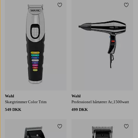
Tilføj til favoritter
Tilføj
Wahl
Wahl
Skægtrimmer Color Trim
Professionel hårtørrer Ac,1500watt
549 DKK
499 DKK
Tilføj til favoritter
Tilføj