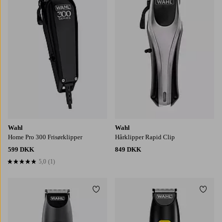
Wahl
Wahl
Home Pro 300 Frisørklipper
Hårklipper Rapid Clip
599 DKK
849 DKK
5,0
(1)
5,0 baseret på 1 bedømmelser
Tilføj til favoritter
Tilføj