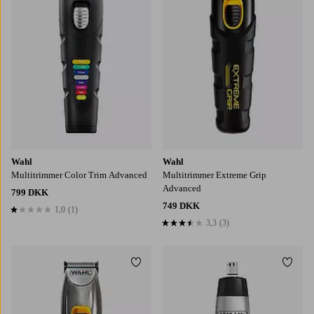
Wahl
Wahl
Multitrimmer Color Trim Advanced
Multitrimmer Extreme Grip
Advanced
799 DKK
749 DKK
1,0
(1)
1,0 baseret på 1 bedømmelser
3,3
(3)
3,3 baseret på 3 bedømmelser
Tilføj til favoritter
Tilføj