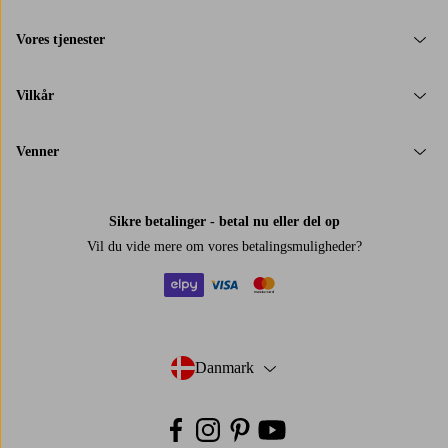
Vores tjenester
Vilkår
Venner
Sikre betalinger - betal nu eller del op
Vil du vide mere om
vores betalingsmuligheder
?
elpy
visa
mastercard
Danmark
- Vælg land