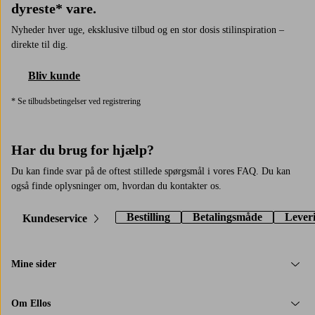
dyreste* vare.
Nyheder hver uge, eksklusive tilbud og en stor dosis stilinspiration –
direkte til dig.
Bliv kunde
* Se tilbudsbetingelser ved registrering
Har du brug for hjælp?
Du kan finde svar på de oftest stillede spørgsmål i vores FAQ. Du kan
også finde oplysninger om, hvordan du kontakter os.
Bestilling
Betalingsmåde
Lever
Kundeservice
Mine sider
Om Ellos