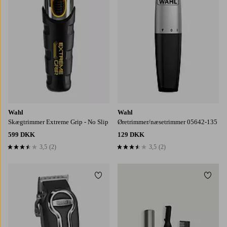
Wahl
Wahl
Skægtrimmer Extreme Grip - No Slip
Øretrimmer/næsetrimmer 05642-135
599 DKK
129 DKK
3,5
(2)
3,5
(2)
3,5 baseret på 2 bedømmelser
3,5 baseret på 2 bedømmelser
Tilføj til favoritter
Tilføj