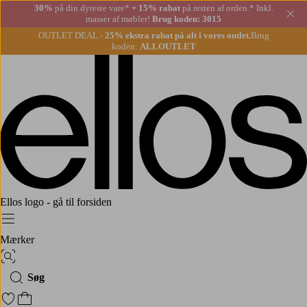
30%
på din dyreste vare*
+ 15% rabat
på resten af orden.* Inkl.
Lu
masser af møbler!
Brug koden: 3015
OUTLET DEAL -
25% ekstra rabat på alt i vores outlet.
Brug
koden:
ALLOUTLET
Ellos logo - gå til forsiden
Menu
Mærker
Billedsøgning
Søg
Gå til favoritmarkerede produkter
Gå til indkøbskurven