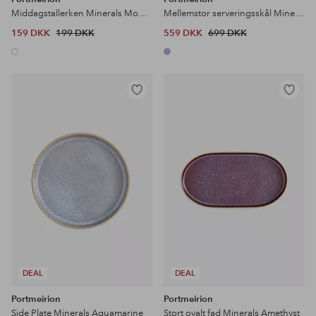
Middagstallerken Minerals Moonstone
Mellemstor serveringsskål Minerals Amethyst
159 DKK
199 DKK
559 DKK
699 DKK
Tilføj
Tilføj
til
til
favoritter
favoritter
DEAL
DEAL
Portmeirion
Portmeirion
Side Plate Minerals Aquamarine
Stort ovalt fad Minerals Amethyst