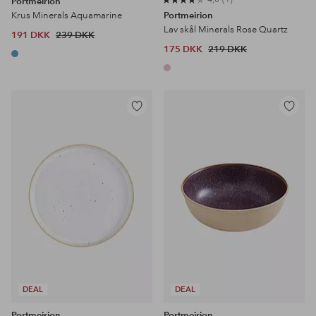
Portmeirion
Krus Minerals Aquamarine
Portmeirion
Lav skål Minerals Rose Quartz
191 DKK
239 DKK
175 DKK
219 DKK
Tilføj
Tilføj
til
til
favoritter
favoritter
DEAL
DEAL
Portmeirion
Portmeirion