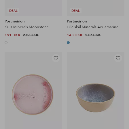
DEAL
DEAL
Portmeirion
Portmeirion
Krus Minerals Moonstone
Lille skål Minerals Aquamarine
191 DKK
239 DKK
143 DKK
179 DKK
Tilføj
Tilføj
til
til
favoritter
favoritter