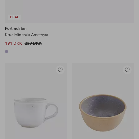
DEAL
Portmeirion
Krus Minerals Amethyst
191 DKK
239 DKK
Tilføj
Tilføj
til
til
favoritter
favoritter