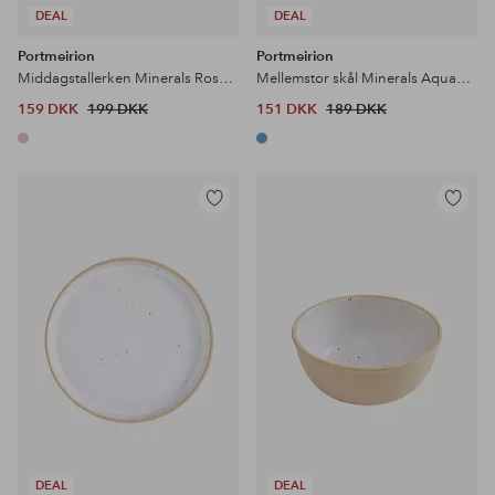
DEAL
DEAL
Portmeirion
Portmeirion
Middagstallerken Minerals Rose Quartz
Mellemstor skål Minerals Aquamarine
159 DKK
199 DKK
151 DKK
189 DKK
Tilføj
Tilføj
til
til
favoritter
favoritter
DEAL
DEAL