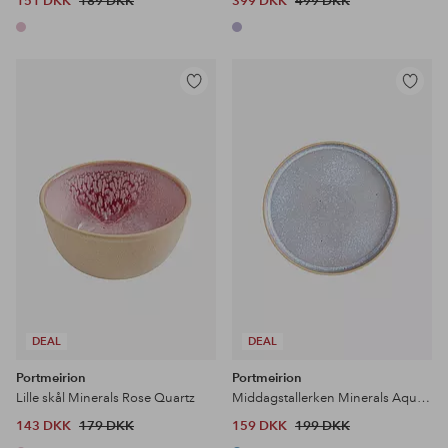
151 DKK
189 DKK
399 DKK
499 DKK
Tilføj
Tilføj
til
til
favoritter
favoritter
DEAL
DEAL
Portmeirion
Portmeirion
Lille skål Minerals Rose Quartz
Middagstallerken Minerals Aquamarine
143 DKK
179 DKK
159 DKK
199 DKK