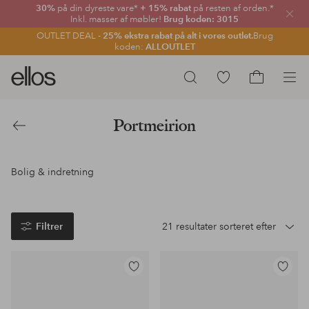
30%
på din dyreste vare*
+ 15% rabat
på resten af orden.*
Luk
Inkl. masser af møbler!
Brug koden: 3015
OUTLET DEAL -
25% ekstra rabat på alt i vores outlet.
Brug
koden:
ALLOUTLET
Ellos
Gå
Søg
logo
til
Gå
-
favoritmarkerede
til
Portmeirion
gå
produkter
indkøbskur
Tilbage
til
forsiden
Bolig & indretning
Filtrer
21 resultater sorteret efter
Tilføj
Tilføj
til
til
favoritter
favoritter