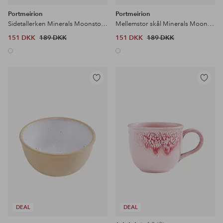
Portmeirion
Portmeirion
Sidetallerken Minerals Moonstone
Mellemstor skål Minerals Moonstone
151 DKK
189 DKK
151 DKK
189 DKK
Tilføj
Tilføj
til
til
favoritter
favoritter
DEAL
DEAL