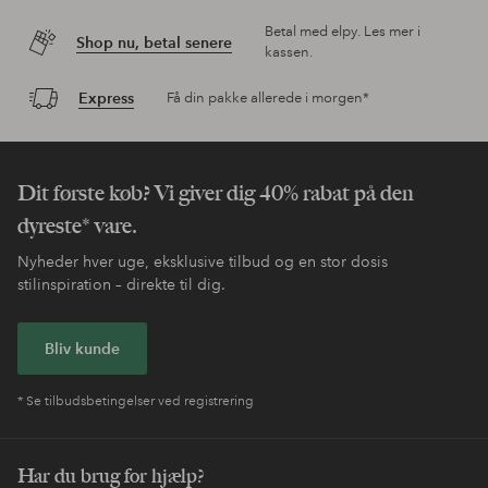
Betal med elpy. Les mer i
Shop nu, betal senere
kassen.
Express
Få din pakke allerede i morgen*
Dit første køb? Vi giver dig 40% rabat på den
dyreste* vare.
Nyheder hver uge, eksklusive tilbud og en stor dosis
stilinspiration – direkte til dig.
Bliv kunde
* Se tilbudsbetingelser ved registrering
Har du brug for hjælp?