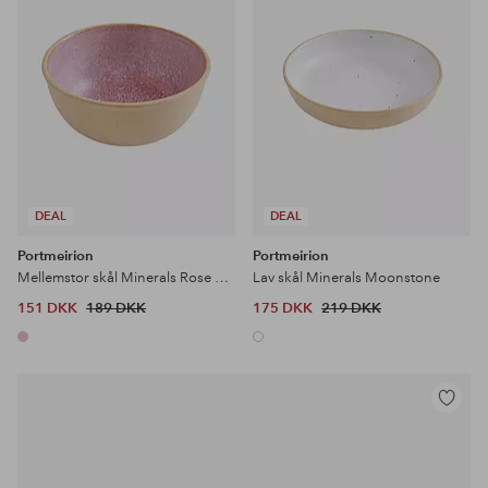
DEAL
DEAL
Portmeirion
Portmeirion
Mellemstor skål Minerals Rose Quartz
Lav skål Minerals Moonstone
151 DKK
189 DKK
175 DKK
219 DKK
Tilføj
til
favoritter