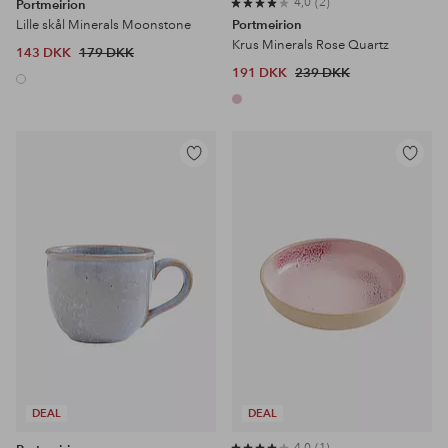
4,0
2
Portmeirion
Lille skål Minerals Moonstone
Portmeirion
Krus Minerals Rose Quartz
143 DKK
179 DKK
191 DKK
239 DKK
Tilføj
Tilføj
til
til
favoritter
favoritter
DEAL
DEAL
4,0
1