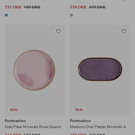
151 DKK
189 DKK
559 DKK
699 DKK
Tilføj
Tilføj
til
til
favoritter
favoritter
DEAL
DEAL
Portmeirion
Portmeirion
Side Plate Minerals Rose Quartz
Medium Oval Platter Minerals Amethyst