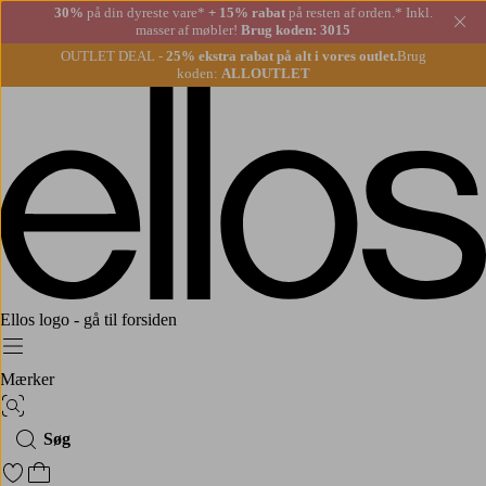
30%
på din dyreste vare*
+ 15% rabat
på resten af orden.* Inkl.
Lu
masser af møbler!
Brug koden: 3015
OUTLET DEAL -
25% ekstra rabat på alt i vores outlet.
Brug
koden:
ALLOUTLET
Ellos logo - gå til forsiden
Menu
Mærker
Billedsøgning
Søg
Gå til favoritmarkerede produkter
Gå til indkøbskurven