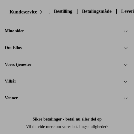
Bestilling
Betalingsmåde
Lever
Kundeservice
Mine sider
Om Ellos
Vores tjenester
Vilkår
Venner
Sikre betalinger - betal nu eller del op
Vil du vide mere om
vores betalingsmuligheder
?