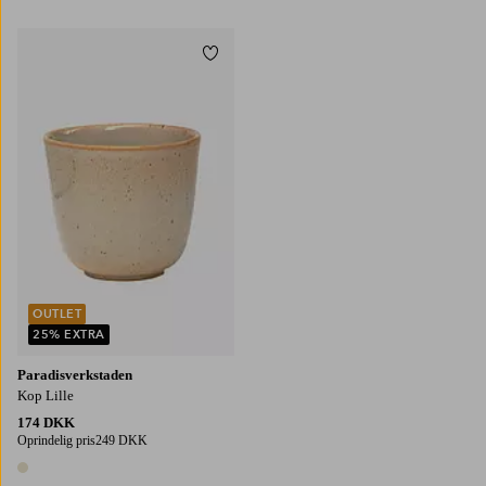
1 farve
1 farve
Tilføj til favoritter
OUTLET
25% EXTRA
Paradisverkstaden
Kop Lille
174 DKK
Oprindelig pris
249 DKK
1 farve