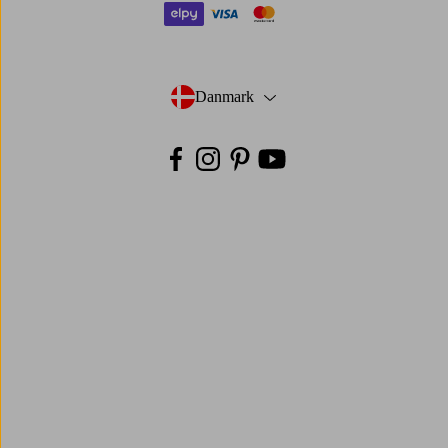
elpy
visa
mastercard
Danmark
- Vælg land
Facebook
Instagram
Pinterest
Youtube