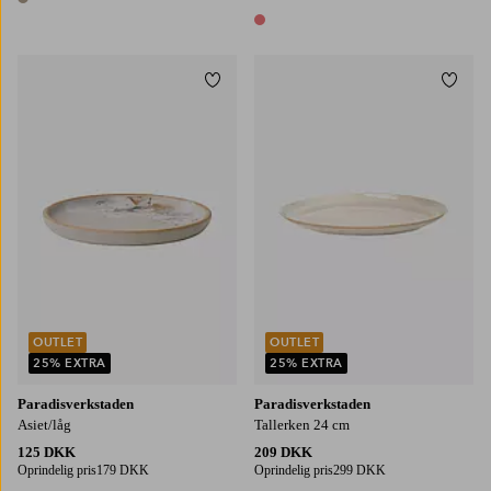
1 farve
1 farve
Tilføj til favoritter
Tilføj
OUTLET
OUTLET
25% EXTRA
25% EXTRA
Paradisverkstaden
Paradisverkstaden
Asiet/låg
Tallerken 24 cm
125 DKK
209 DKK
Oprindelig pris
179 DKK
Oprindelig pris
299 DKK