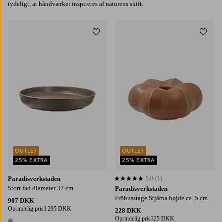
tydeligt, at håndværket inspireres af naturens skift.
Tilføj til favoritter
Tilføj
OUTLET
OUTLET
25% EXTRA
25% EXTRA
Paradisverkstaden
5,0
(1)
5,0 baseret på 1 bedømmelser
Stort fad diameter 32 cm
Paradisverkstaden
Fröhusstage Stjärna højde ca. 5 cm
907 DKK
Oprindelig pris
1 295 DKK
228 DKK
Oprindelig pris
325 DKK