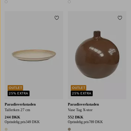
1 farve
1 farve
Tilføj til favoritter
Tilføj
OUTLET
OUTLET
25% EXTRA
25% EXTRA
Paradisverkstaden
Paradisverkstaden
Tallerken 27 cm
Vase Tag X-stor
244 DKK
552 DKK
Oprindelig pris
349 DKK
Oprindelig pris
789 DKK