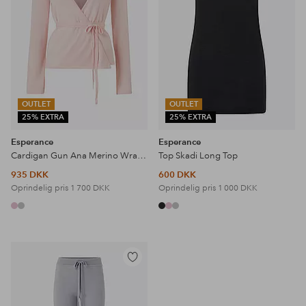
OUTLET
OUTLET
25% EXTRA
25% EXTRA
Esperance
Esperance
Cardigan Gun Ana Merino Wrap Waist
Top Skadi Long Top
935 DKK
600 DKK
Oprindelig pris
1 700 DKK
Oprindelig pris
1 000 DKK
Tilføj
til
favoritter