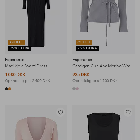
OUTLET
OUTLET
25% EXTRA
25% EXTRA
Esperance
Esperance
Maxi kjole Shakti Dress
Cardigan Gun Ana Merino Wrap Waist
1 080 DKK
935 DKK
Oprindelig pris
2 400 DKK
Oprindelig pris
1 700 DKK
Tilføj
Tilføj
til
til
favoritter
favoritter