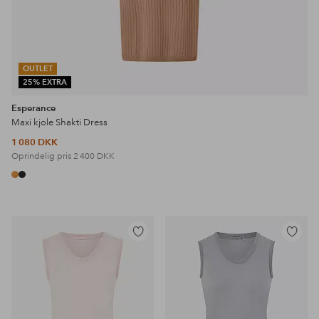
OUTLET
25% EXTRA
Esperance
Maxi kjole Shakti Dress
1 080 DKK
Oprindelig pris
2 400 DKK
Tilføj
Tilføj
til
til
favoritter
favoritter