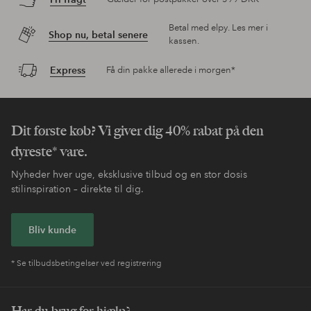
Betal med elpy. Les mer i
Shop nu, betal senere
kassen.
Express
Få din pakke allerede i morgen*
Dit første køb? Vi giver dig 40% rabat på den
dyreste* vare.
Nyheder hver uge, eksklusive tilbud og en stor dosis
stilinspiration – direkte til dig.
Bliv kunde
* Se tilbudsbetingelser ved registrering