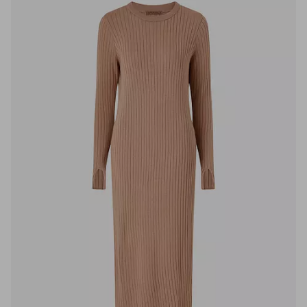
til
favoritter