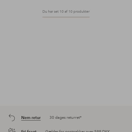
Du har set 10 af 10 produkter
Nem retur
30 dages returret*
Fri fragt
Gælder for postpakker over 599 DKK