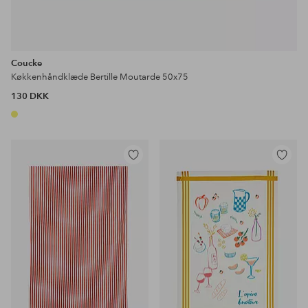
Coucke
Køkkenhåndklæde Bertille Moutarde 50x75
130 DKK
Tilføj
Tilføj
til
til
favoritter
favoritter