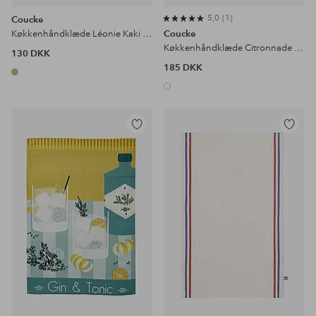
5,0
1
Coucke
Køkkenhåndklæde Léonie Kaki 50x75
Coucke
Køkkenhåndklæde Citronnade 50x75 cm
130 DKK
185 DKK
Tilføj
Tilføj
til
til
favoritter
favoritter