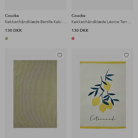
Coucke
Coucke
Køkkenhåndklæde Bertille Kaki 50x75
Køkkenhåndklæde Léonie Terracotta 50x75
130 DKK
130 DKK
Tilføj
Tilføj
til
til
favoritter
favoritter