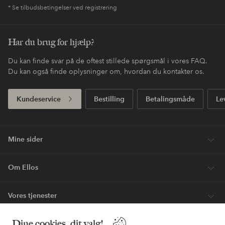
* Se tilbudsbetingelser ved registrering
Har du brug for hjælp?
Du kan finde svar på de oftest stillede spørgsmål i vores FAQ.
Du kan også finde oplysninger om, hvordan du kontakter os.
Kundeservice
Bestilling
Betalingsmåde
Le
Mine sider
Om Ellos
Vores tjenester
Dine cookies, dit valg!
Vilkår