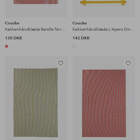
Coucke
Coucke
Køkkenhåndklæde Bertille Terracotta 50x75
Køkkenhåndklæde L'Apero Dinatoire 50x75
130 DKK
142 DKK
Tilføj
Tilføj
til
til
favoritter
favoritter