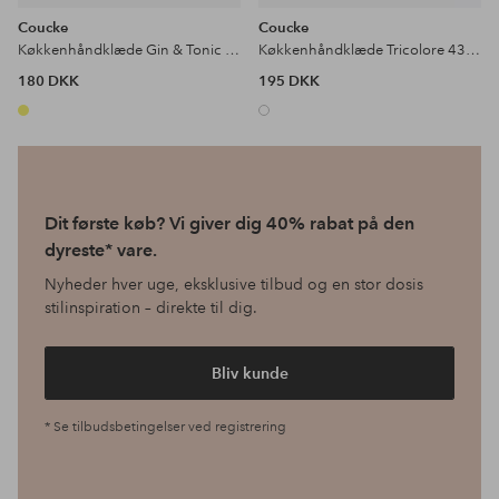
Coucke
Coucke
Køkkenhåndklæde Gin & Tonic 50x75 cm
Køkkenhåndklæde Tricolore 43x65 cm
180 DKK
195 DKK
Dit første køb? Vi giver dig 40% rabat på den
dyreste* vare.
Nyheder hver uge, eksklusive tilbud og en stor dosis
stilinspiration – direkte til dig.
Bliv kunde
* Se tilbudsbetingelser ved registrering