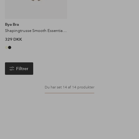
Bye Bra
Shapingtrusse Smooth Essentials High Waist Brief - light support
329 DKK
Filtrer
Du har set 14 af 14 produkter