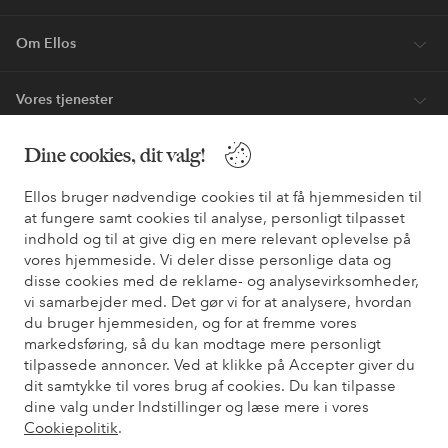
Om Ellos
Vores tjenester
Dine cookies, dit valg!
Vilkår
Ellos bruger nødvendige cookies til at få hjemmesiden til
Venner
at fungere samt cookies til analyse, personligt tilpasset
indhold og til at give dig en mere relevant oplevelse på
vores hjemmeside. Vi deler disse personlige data og
disse cookies med de reklame- og analysevirksomheder,
Sikre betalinger - betal nu eller del op
vi samarbejder med. Det gør vi for at analysere, hvordan
du bruger hjemmesiden, og for at fremme vores
Vil du vide mere om
vores betalingsmuligheder
?
markedsføring, så du kan modtage mere personligt
elpy
elpy
tilpassede annoncer. Ved at klikke på Accepter giver du
dit samtykke til vores brug af cookies. Du kan tilpasse
dine valg under Indstillinger og læse mere i vores
Cookiepolitik
.