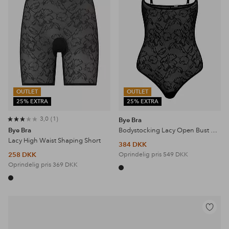
OUTLET
OUTLET
25% EXTRA
25% EXTRA
3,0
1
Bye Bra
Bye Bra
Bodystocking Lacy Open Bust Bodysuit - medium support
Lacy High Waist Shaping Short
384 DKK
258 DKK
Oprindelig pris
549 DKK
Oprindelig pris
369 DKK
Tilføj
til