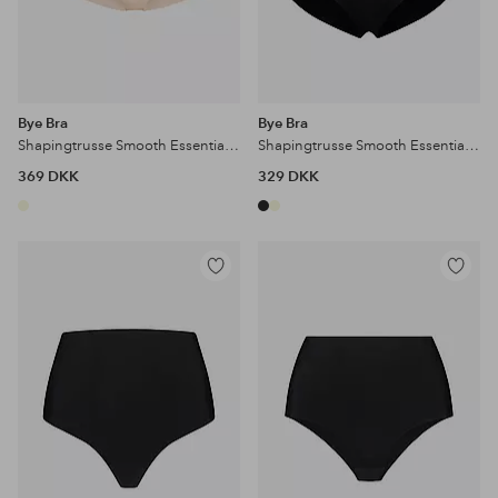
Bye Bra
Bye Bra
Shapingtrusse Smooth Essentials Mid Waist Brief - light support 2-pak
Shapingtrusse Smooth Essentials High Waist Brief - light support
369 DKK
329 DKK
Tilføj
Tilføj
til
til
favoritter
favoritter