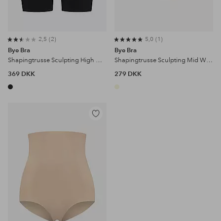
2,5
2
5,0
1
Bye Bra
Bye Bra
Shapingtrusse Sculpting High Waist Short - firm support
Shapingtrusse Sculpting Mid Waist Brief - firm support
369 DKK
279 DKK
Tilføj
til
favoritter