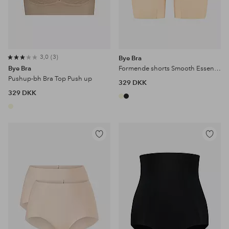
3,0
3
Bye Bra
Bye Bra
Formende shorts Smooth Essentials Mid Waist Short - light support
Pushup-bh Bra Top Push up
329 DKK
329 DKK
Tilføj
Tilføj
til
til
favoritter
favoritter