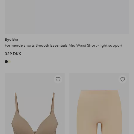
Bye Bra
Formende shorts Smooth Essentials Mid Waist Short - light support
329 DKK
Tilføj
Tilføj
til
til
favoritter
favoritter