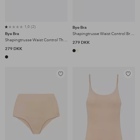
1,0
2
Bye Bra
Bye Bra
Shapingtrusse Waist Control Brief - firm support
Shapingtrusse Waist Control Thong | Beige - firm support
279 DKK
279 DKK
Tilføj
Tilføj
til
til
favoritter
favoritter