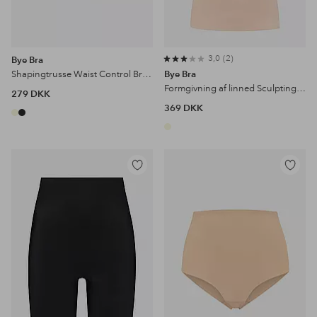
3,0
2
Bye Bra
Shapingtrusse Waist Control Brief - firm support
Bye Bra
Formgivning af linned Sculpting Singlet - firm support
279 DKK
369 DKK
Tilføj
Tilføj
til
til
favoritter
favoritter