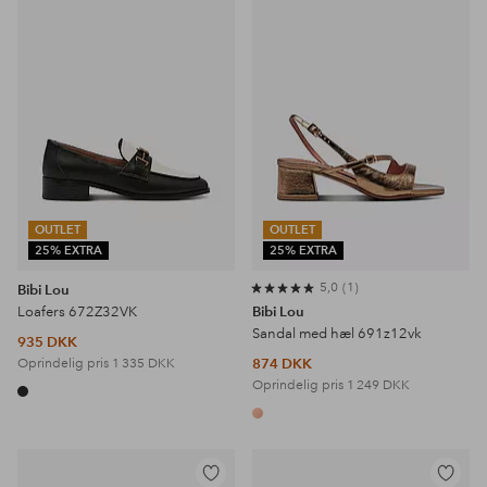
favoritter
favoritter
OUTLET
OUTLET
25% EXTRA
25% EXTRA
5,0
1
Bibi Lou
Loafers 672Z32VK
Bibi Lou
Sandal med hæl 691z12vk
935 DKK
Oprindelig pris
1 335 DKK
874 DKK
Oprindelig pris
1 249 DKK
Tilføj
Tilføj