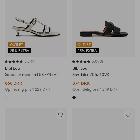
OUTLET
OUTLET
25% EXTRA
25% EXTRA
5,0
1
5,0
3
Bibi Lou
Bibi Lou
Sandaler med hæl 587Z45VK
Sandaler 705Z10VK
860 DKK
874 DKK
Oprindelig pris
1 229 DKK
Oprindelig pris
1 249 DKK
Tilføj
Tilføj
til
til
favoritter
favoritter