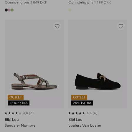
Oprindelig pris
1 049 DKK
Oprindelig pris
1 199 DKK
Tilføj
Tilføj
til
til
favoritter
favoritter
OUTLET
OUTLET
25% EXTRA
25% EXTRA
3,8
6
4,5
6
Bibi Lou
Bibi Lou
Sandaler Nombre
Loafers Vela Loafer