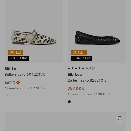
OUTLET
OUTLET
25% EXTRA
25% EXTRA
5,0
3
Bibi Lou
Ballerinasko 604Z28VK
Bibi Lou
Ballerinasko 820z10fs
860 DKK
Oprindelig pris
1 229 DKK
757 DKK
Oprindelig pris
1 130 DKK
Tilføj
til