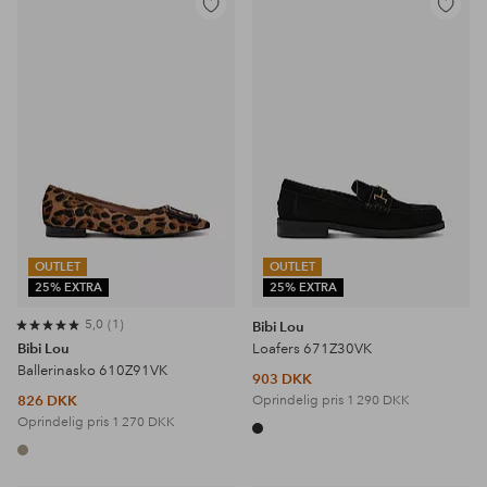
Tilføj
Tilføj
til
til
favoritter
favoritter
OUTLET
OUTLET
25% EXTRA
25% EXTRA
5,0
1
Bibi Lou
Bibi Lou
Loafers 671Z30VK
Ballerinasko 610Z91VK
903 DKK
826 DKK
Oprindelig pris
1 290 DKK
Oprindelig pris
1 270 DKK