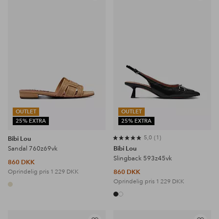
til
til
favoritter
favoritter
OUTLET
OUTLET
25% EXTRA
25% EXTRA
5,0
1
Bibi Lou
Sandal 760z69vk
Bibi Lou
Slingback 593z45vk
860 DKK
Oprindelig pris
1 229 DKK
860 DKK
Oprindelig pris
1 229 DKK