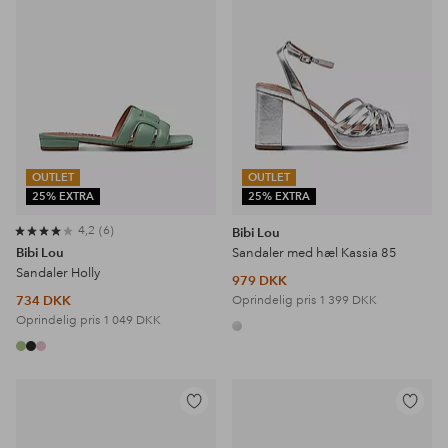
OUTLET
OUTLET
25% EXTRA
25% EXTRA
4,2
6
Bibi Lou
Bibi Lou
Sandaler med hæl Kassia 85
Sandaler Holly
979 DKK
734 DKK
Oprindelig pris
1 399 DKK
Oprindelig pris
1 049 DKK
Tilføj
Tilføj
til
til
favoritter
favoritter