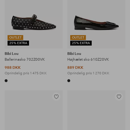
OUTLET
OUTLET
25% EXTRA
25% EXTRA
Bibi Lou
Bibi Lou
Ballerinasko 702Z00VK
Højhælet sko 610Z20VK
988 DKK
889 DKK
Oprindelig pris
1 475 DKK
Oprindelig pris
1 270 DKK
Tilføj
Tilføj
til
til
favoritter
favoritter