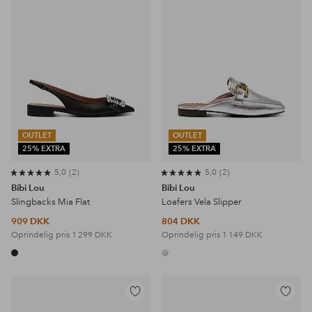
OUTLET
OUTLET
25% EXTRA
25% EXTRA
5,0
2
5,0
2
Bibi Lou
Bibi Lou
Slingbacks Mia Flat
Loafers Vela Slipper
909 DKK
804 DKK
Oprindelig pris
1 299 DKK
Oprindelig pris
1 149 DKK
Tilføj
Tilføj
til
til