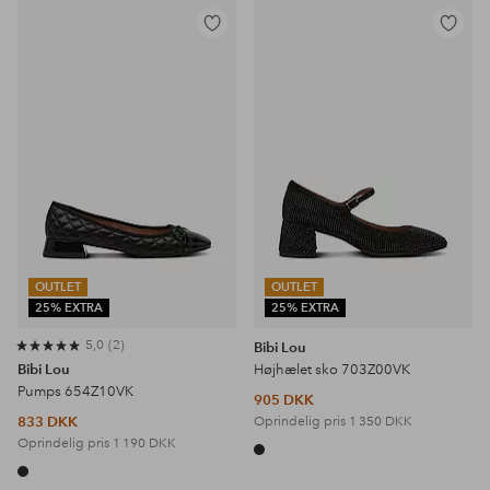
Tilføj
Tilføj
til
til
favoritter
favoritter
OUTLET
OUTLET
25% EXTRA
25% EXTRA
5,0
2
Bibi Lou
Bibi Lou
Højhælet sko 703Z00VK
Pumps 654Z10VK
905 DKK
833 DKK
Oprindelig pris
1 350 DKK
Oprindelig pris
1 190 DKK