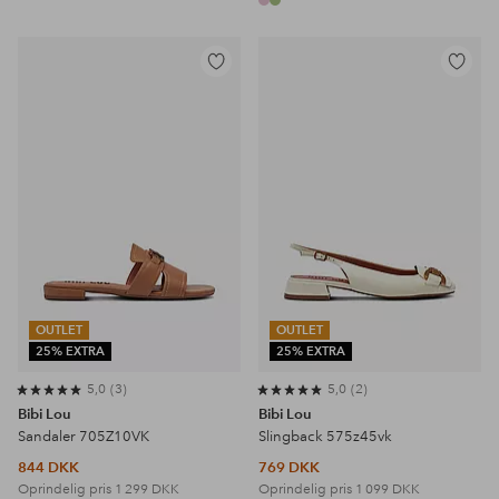
Tilføj
Tilføj
til
til
favoritter
favoritter
OUTLET
OUTLET
25% EXTRA
25% EXTRA
5,0
3
5,0
2
Bibi Lou
Bibi Lou
Sandaler 705Z10VK
Slingback 575z45vk
844 DKK
769 DKK
Oprindelig pris
1 299 DKK
Oprindelig pris
1 099 DKK