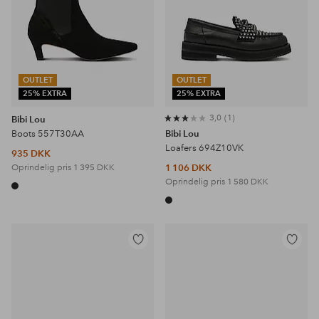
OUTLET
OUTLET
25% EXTRA
25% EXTRA
3,0
1
Bibi Lou
Boots 557T30AA
Bibi Lou
Loafers 694Z10VK
935 DKK
Oprindelig pris
1 395 DKK
1 106 DKK
Oprindelig pris
1 580 DKK
Tilføj
Tilføj
til
til
favoritter
favoritter