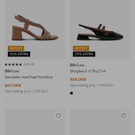
OUTLET
OUTLET
25% EXTRA
25% EXTRA
4,8
4
Bibi Lou
Bibi Lou
Slingback 678z21vk
Sandaler med hæl Nombre
804 DKK
860 DKK
Oprindelig pris
1 149 DKK
Oprindelig pris
1 229 DKK
Tilføj
Tilføj
til
til
favoritter
favoritter