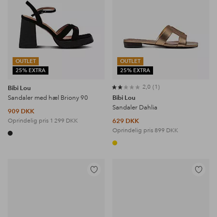
OUTLET
OUTLET
25% EXTRA
25% EXTRA
2,0
1
Bibi Lou
Sandaler med hæl Briony 90
Bibi Lou
Sandaler Dahlia
909 DKK
Oprindelig pris
1 299 DKK
629 DKK
Oprindelig pris
899 DKK
Tilføj
Tilføj
til
til
favoritter
favoritter