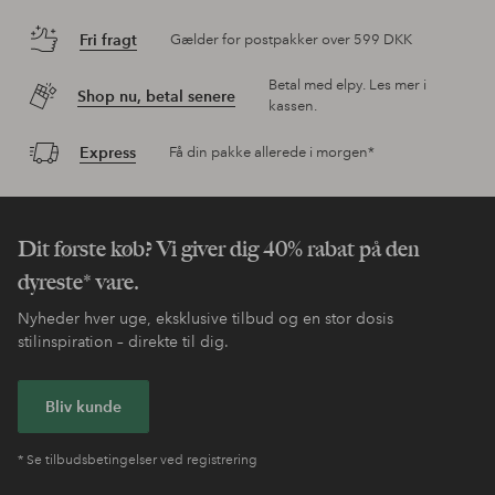
Fri fragt
Gælder for postpakker over 599 DKK
Betal med elpy. Les mer i
Shop nu, betal senere
kassen.
Express
Få din pakke allerede i morgen*
Dit første køb? Vi giver dig 40% rabat på den
dyreste* vare.
Nyheder hver uge, eksklusive tilbud og en stor dosis
stilinspiration – direkte til dig.
Bliv kunde
* Se tilbudsbetingelser ved registrering