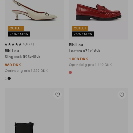
OUTLET
OUTLET
25% EXTRA
25% EXTRA
5,0
1
Bibi Lou
Bibi Lou
Loafers 671z16vk
Slingback 593z45vk
1 008 DKK
860 DKK
Oprindelig pris
1 440 DKK
Oprindelig pris
1 229 DKK
Tilføj
Tilføj
til
til
favoritter
favoritter