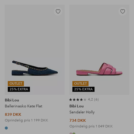
Tilføj
Tilføj
til
til
favoritter
favoritter
OUTLET
OUTLET
25% EXTRA
25% EXTRA
4,2
6
Bibi Lou
Ballerinasko Kate Flat
Bibi Lou
Sandaler Holly
839 DKK
Oprindelig pris
1 199 DKK
734 DKK
Oprindelig pris
1 049 DKK