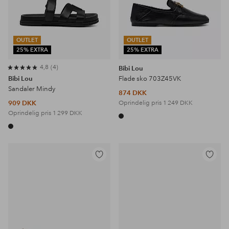
OUTLET
OUTLET
25% EXTRA
25% EXTRA
4,8
4
Bibi Lou
Bibi Lou
Flade sko 703Z45VK
Sandaler Mindy
874 DKK
909 DKK
Oprindelig pris
1 249 DKK
Oprindelig pris
1 299 DKK
Tilføj
Tilføj
til
til
favoritter
favoritter