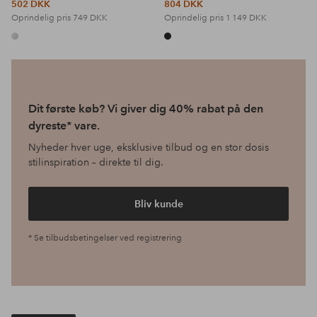
502 DKK
804 DKK
Oprindelig pris
749 DKK
Oprindelig pris
1 149 DKK
Dit første køb? Vi giver dig 40% rabat på den
dyreste* vare.
Nyheder hver uge, eksklusive tilbud og en stor dosis
stilinspiration – direkte til dig.
Bliv kunde
* Se tilbudsbetingelser ved registrering