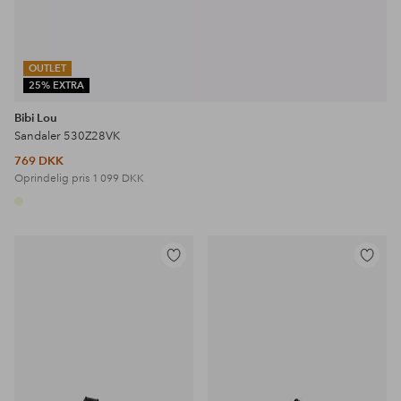
OUTLET
25% EXTRA
Bibi Lou
Sandaler 530Z28VK
769 DKK
Oprindelig pris
1 099 DKK
Tilføj
Tilføj
til
til
favoritter
favoritter