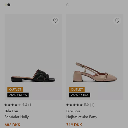
Tilføj
Tilføj
til
til
favoritter
favoritter
OUTLET
OUTLET
25% EXTRA
25% EXTRA
4,2
6
5,0
1
Bibi Lou
Bibi Lou
Sandaler Holly
Højhælet sko Patty
682 DKK
719 DKK