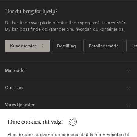
Har du brug for hjælp?
Du kan finde svar på de oftest stillede spørgsmål i vores FAQ.
Du kan også finde oplysninger om, hvordan du kontakter os.
Kundeservice
Bestilling
Betalingsmåde
Le
Mine sider
Om Ellos
Vores tjenester
Dine cookies, dit valg!
Vilkår
Ellos bruger nødvendige cookies til at få hjemmesiden til