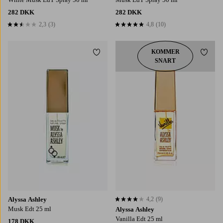
282 DKK
282 DKK
2,3
(3)
4,8
(10)
2,3 baseret på 3 bedømmelser
4,8 baseret på 10 bedømmelser
KOMMER
Tilføj til favoritter
Tilføj
SNART
Alyssa Ashley
4,2
(9)
4,2 baseret på 9 bedømmelser
Musk Edt 25 ml
Alyssa Ashley
Vanilla Edt 25 ml
178 DKK