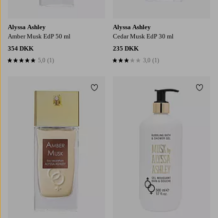
Alyssa Ashley
Alyssa Ashley
Amber Musk EdP 50 ml
Cedar Musk EdP 30 ml
354 DKK
235 DKK
5,0
(1)
3,0
(1)
5,0 baseret på 1 bedømmelser
3,0 baseret på 1 bedømmelser
Tilføj til favoritter
Tilføj