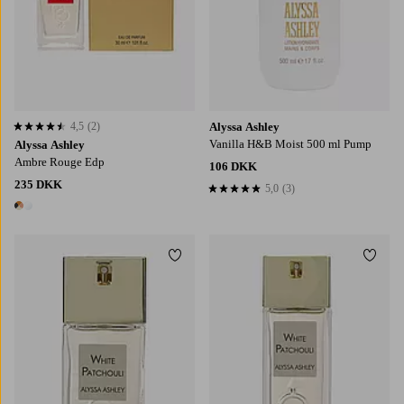
4,5
(2)
Alyssa Ashley
4,5 baseret på 2 bedømmelser
Vanilla H&B Moist 500 ml Pump
Alyssa Ashley
Ambre Rouge Edp
106 DKK
235 DKK
5,0
(3)
5,0 baseret på 3 bedømmelser
2 farver
Tilføj til favoritter
Tilføj