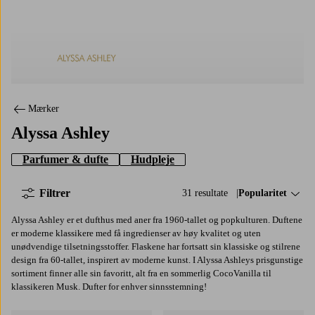
Alyssa Ashley
Mærker
Alyssa Ashley
Parfumer & dufte
Hudpleje
Filtrer
31 resultate
Sorter efter:
Popularitet
Alyssa Ashley er et dufthus med aner fra 1960-tallet og popkulturen. Duftene
er moderne klassikere med få ingredienser av høy kvalitet og uten
unødvendige tilsetningsstoffer. Flaskene har fortsatt sin klassiske og stilrene
design fra 60-tallet, inspirert av moderne kunst. I Alyssa Ashleys prisgunstige
sortiment finner alle sin favoritt, alt fra en sommerlig CocoVanilla til
klassikeren Musk. Dufter for enhver sinnsstemning!