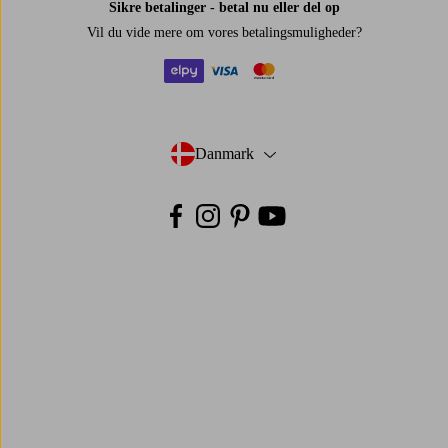
Sikre betalinger - betal nu eller del op
Vil du vide mere om
vores betalingsmuligheder
?
elpy
visa
mastercard
Danmark
- Vælg land
Facebook
Instagram
Pinterest
Youtube