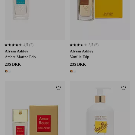
4,5
(2)
3,5
(6)
4,5 baseret på 2 bedømmelser
3,5 baseret på 6 bedømmelser
Alyssa Ashley
Alyssa Ashley
Ambre Marine Edp
Vanilla Edp
235 DKK
235 DKK
2 farver
2 farver
Tilføj til favoritter
Tilføj