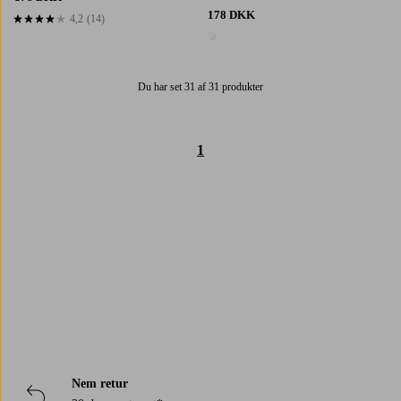
178 DKK
4,2
(14)
4,2 baseret på 14 bedømmelser
1 farve
Du har set 31 af 31 produkter
1
Trustpilot
Nem retur