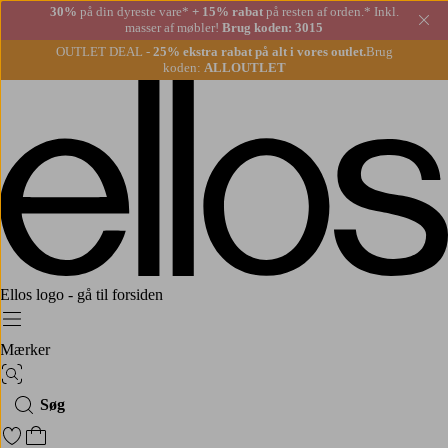
30%
på din dyreste vare*
+ 15% rabat
på resten af orden.* Inkl.
Lu
masser af møbler!
Brug koden: 3015
OUTLET DEAL -
25% ekstra rabat på alt i vores outlet.
Brug
koden:
ALLOUTLET
Ellos logo - gå til forsiden
Menu
Mærker
Billedsøgning
Søg
Gå til favoritmarkerede produkter
Gå til indkøbskurven