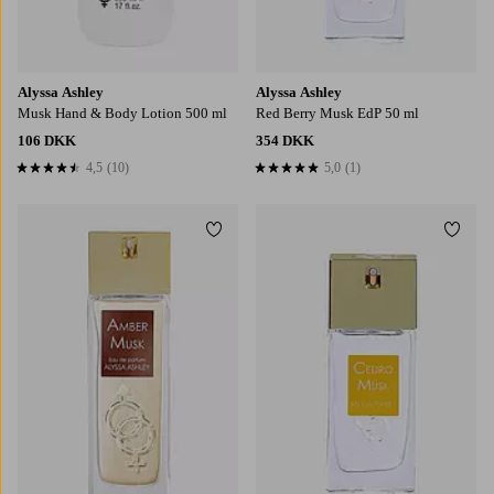
Alyssa Ashley
Alyssa Ashley
Musk Hand & Body Lotion 500 ml
Red Berry Musk EdP 50 ml
106 DKK
354 DKK
4,5
(10)
5,0
(1)
4,5 baseret på 10 bedømmelser
5,0 baseret på 1 bedømmelser
Tilføj til favoritter
Tilføj