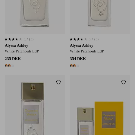
3,7
(3)
3,7
(3)
3,7 baseret på 3 bedømmelser
3,7 baseret på 3 bedømmelser
Alyssa Ashley
Alyssa Ashley
White Patchouli EdP
White Patchouli EdP
235 DKK
354 DKK
3 farver
3 farver
Tilføj til favoritter
Tilføj