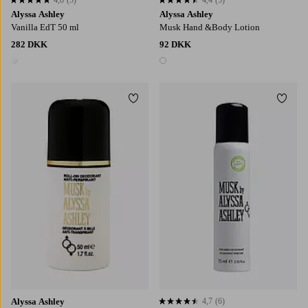
4,8 baseret på 5 bedømmelser
4,4 baseret på 5 bedømmelser
Alyssa Ashley
Alyssa Ashley
Vanilla EdT 50 ml
Musk Hand &Body Lotion
282 DKK
92 DKK
1 farve
1 farve
Tilføj til favoritter
Tilføj
Alyssa Ashley
4,7
(6)
4,7 baseret på 6 bedømmelser