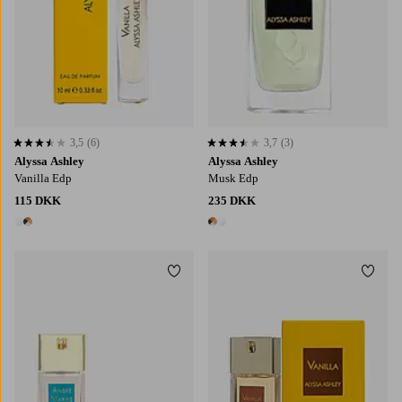
3,5
(6)
3,7
(3)
3,5 baseret på 6 bedømmelser
3,7 baseret på 3 bedømmelser
Alyssa Ashley
Alyssa Ashley
Vanilla Edp
Musk Edp
115 DKK
235 DKK
2 farver
2 farver
Tilføj til favoritter
Tilføj