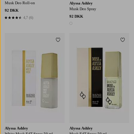
Musk Deo Roll-on
Alyssa Ashley
Musk Deo Spray
92 DKK
92 DKK
4,7
(6)
4,7 baseret på 6 bedømmelser
1 farve
Tilføj til favoritter
Tilføj
Alyssa Ashley
Alyssa Ashley
White Musk EdT Spray 50 ml
Musk EdT Spray 50 ml