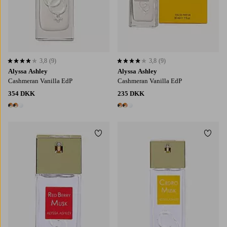
3,8
(9)
3,8
(9)
3,8 baseret på 9 bedømmelser
3,8 baseret på 9 bedømmelser
Alyssa Ashley
Alyssa Ashley
Cashmeran Vanilla EdP
Cashmeran Vanilla EdP
354 DKK
235 DKK
3 farver
3 farver
Tilføj til favoritter
Tilføj