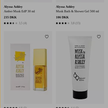
Alyssa Ashley
Alyssa Ashley
Amber Musk EdP 30 ml
Musk Bath & Shower Gel 500 ml
235 DKK
106 DKK
3,5
(4)
3,8
(15)
3,5 baseret på 4 bedømmelser
3,8 baseret på 15 bedømmelser
Tilføj til favoritter
Tilføj
4,8
(5)
4,4
(5)