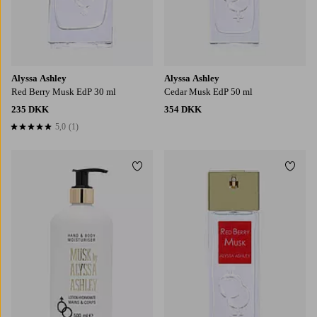
Alyssa Ashley
Alyssa Ashley
Red Berry Musk EdP 30 ml
Cedar Musk EdP 50 ml
235 DKK
354 DKK
5,0
(1)
5,0 baseret på 1 bedømmelser
Tilføj til favoritter
Tilføj