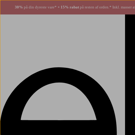
30%
på din dyreste vare*
+ 15% rabat
på resten af orden.* Inkl. masser a