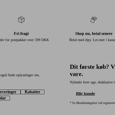
Fri fragt
Shop nu, betal senere
der for postpakker over 599 DKK
Betal med elpy. Les mer i kass
Dit første køb? 
vare.
 også finde oplysninger om,
Nyheder hver uge, eksklusive til
everinger
Rabatter
Bliv kunde
ular
* Se tilbudsbetingelser ved registreri