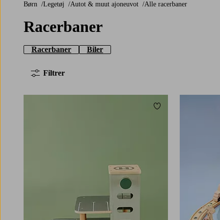
Børn
Legetøj
Autot & muut ajoneuvot
Alle racerbaner
Racerbaner
Racerbaner
Biler
Filtrer
Tilføj til favoritter