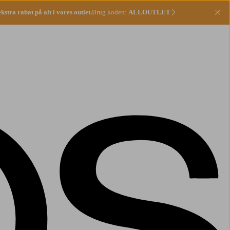
stra rabat på alt i vores outlet.
Brug koden:
ALLOUTLET
Lu