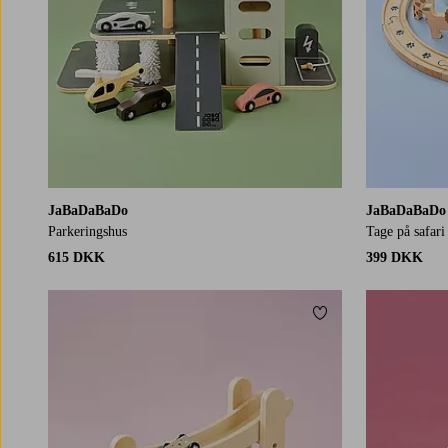
JaBaDaBaDo
JaBaDaBaDo
Parkeringshus
Tage på safari
615 DKK
399 DKK
Tilføj til favoritter