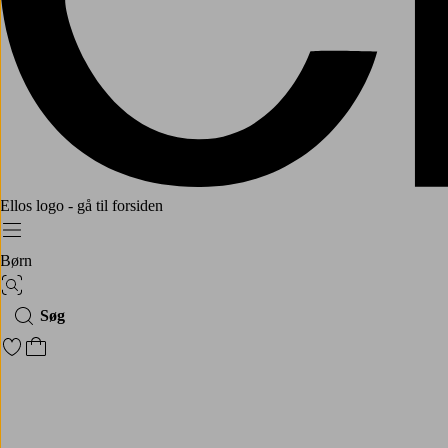
Ellos logo - gå til forsiden
Menu
Børn
Billedsøgning
Søg
Gå til favoritmarkerede produkter
Gå til indkøbskurven