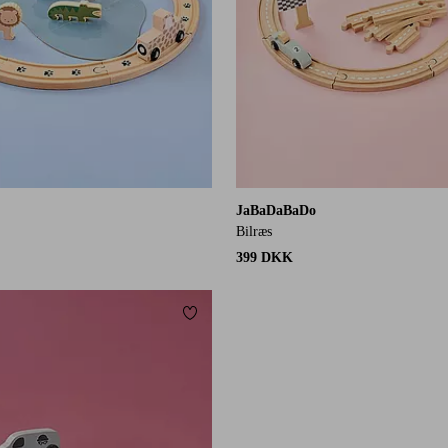
JaBaDaBaDo
Bilræs
399 DKK
Tilføj til favoritter