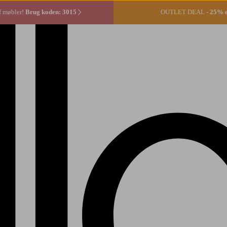
f møbler!
Brug koden: 3015
OUTLET DEAL -
25% ek