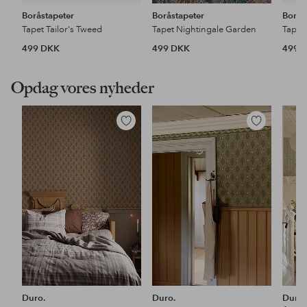
Boråstapeter
Boråstapeter
Borås
Tapet Tailor's Tweed
Tapet Nightingale Garden
Tapet
499 DKK
499 DKK
499 
Opdag vores nyheder
Tilføj
Tilføj
til
til
favoritter
favoritter
Duro.
Duro.
Duro.