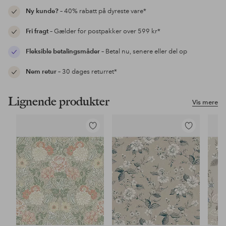
Ny kunde?
– 40% rabatt på dyreste vare*
Fri fragt
– Gælder for postpakker over 599 kr*
Fleksible betalingsmåder
– Betal nu, senere eller del op
Nem retur
– 30 dages returret*
Lignende produkter
Vis mere
Tilføj
Tilføj
til
til
favoritter
favoritter