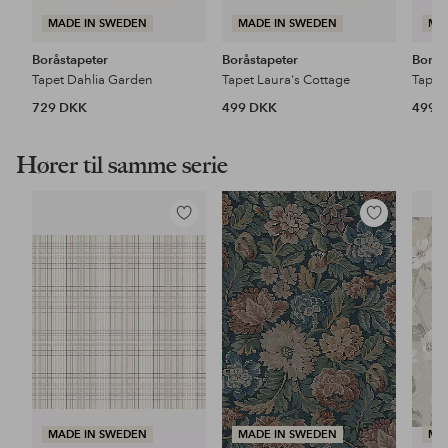
MADE IN SWEDEN
MADE IN SWEDEN
MA
Boråstapeter
Boråstapeter
Borås
Tapet Dahlia Garden
Tapet Laura's Cottage
Tapet 
729 DKK
499 DKK
499 
Hører til samme serie
Tilføj
Tilføj
til
til
favoritter
favoritter
MADE IN SWEDEN
MADE IN SWEDEN
MA