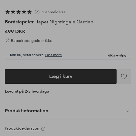
2
1 anmeldelse
Boråstapeter
Tapet Nightingale Garden
499 DKK
Rabatkode gælder ikke
Køb nu, betal senere.
Læs mere
Læg i kurv
Tilføj
til
Leveret på 2-3 hverdage
favoritte
Produktinformation
Produktdeklaration