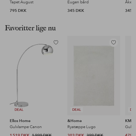
Tapet August
Eugen bård
Åkers
795 DKK
345 DKK
345 
Favoritter lige nu
Tilføj
Tilføj
til
til
favoritter
favoritter
DEAL
DEAL
DE
Ellos Home
&Home
KM H
Gulvlampe Canon
Ryatæppe Lugo
Gulvt
1 519 DKK
1 999 DKK
303 DKK
399 DKK
479 