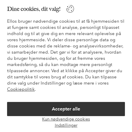
Dine cookies, dit valg!
* Se tilbudsbetingelser ved registrering
Ellos bruger nødvendige cookies til at få hjemmesiden til
at fungere samt cookies til analyse, personligt tilpasset
Har du brug for hjælp?
indhold og til at give dig en mere relevant oplevelse på
vores hjemmeside. Vi deler disse personlige data og
Du kan finde svar på de oftest stillede spørgsmål i vores FAQ.
disse cookies med de reklame- og analysevirksomheder,
Du kan også finde oplysninger om, hvordan du kontakter os.
vi samarbejder med. Det gør vi for at analysere, hvordan
du bruger hjemmesiden, og for at fremme vores
Kundeservice
Bestilling
Betalingsmåde
Le
markedsføring, så du kan modtage mere personligt
tilpassede annoncer. Ved at klikke på Accepter giver du
dit samtykke til vores brug af cookies. Du kan tilpasse
dine valg under Indstillinger og læse mere i vores
Mine sider
Cookiepolitik
.
Om Ellos
Accepter alle
Kun nødvendige cookies
Vores tjenester
Åbn
Indstillinger
chat