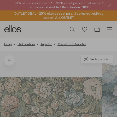
30%
på din dyreste vare*
+ 15% rabat
på resten af orden.*
Luk
Inkl. masser af møbler!
Brug koden: 3015
OUTLET DEAL -
25% ekstra rabat på alt i vores outlet.
Brug
koden:
ALLOUTLET
Ellos
Gå
Søg
logo
til
Gå
-
favoritmarkerede
til
Bolig
Dekoration
Tapeter
Mønstrede tapeter
gå
produkter
indkøbskur
til
forsiden
Se lignende
Tilbage