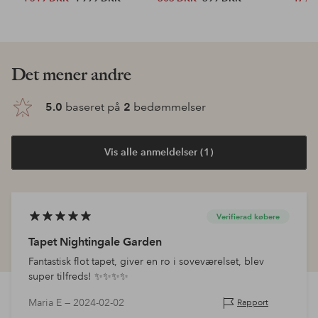
Det mener andre
5.0
baseret på
2
bedømmelser
Vis alle anmeldelser (1)
Verifierad købere
Tapet Nightingale Garden
Fantastisk flot tapet, giver en ro i soveværelset, blev
super tilfreds! ✨️✨️✨️✨️
Maria E —
2024-02-02
Rapport