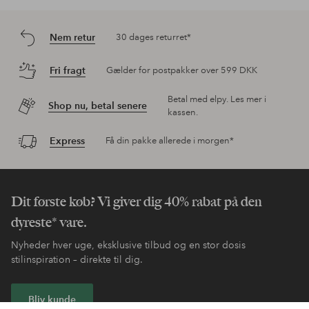
Nem retur
30 dages returret*
Fri fragt
Gælder for postpakker over 599 DKK
Betal med elpy. Les mer i
Shop nu, betal senere
kassen.
Express
Få din pakke allerede i morgen*
Dit første køb? Vi giver dig 40% rabat på den
dyreste* vare.
Nyheder hver uge, eksklusive tilbud og en stor dosis
stilinspiration – direkte til dig.
Bliv kunde