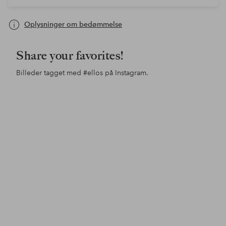
Oplysninger om bedømmelse
Share your favorites!
Billeder tagget med
#ellos
på Instagram.
Opslag
60_luvun_talon_remontti
Opslag
interior.hj
Ops
sod
offentliggjort
offentliggjort
offe
af
af
af