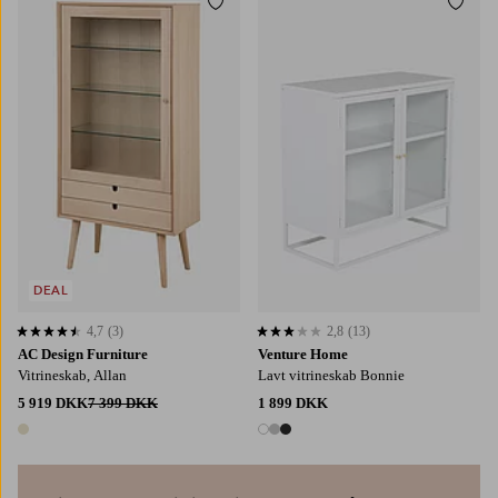
Tilføj til favoritter
Tilføj
DEAL
4,7
(3)
2,8
(13)
4,7 baseret på 3 bedømmelser
2,8 baseret på 13 bedømmelser
AC Design Furniture
Venture Home
Vitrineskab, Allan
Lavt vitrineskab Bonnie
5 919 DKK
7 399 DKK
1 899 DKK
1 farve
3 farver