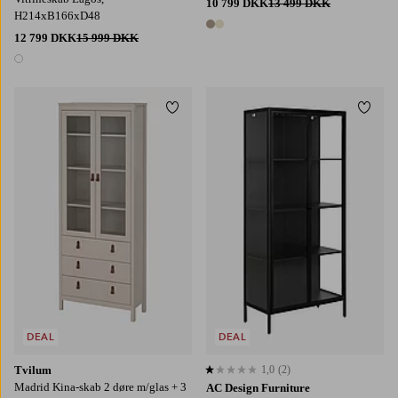
10 799 DKK
13 499 DKK
H214xB166xD48
2 farver
12 799 DKK
15 999 DKK
1 farve
Tilføj til favoritter
Tilføj
DEAL
DEAL
Tvilum
1,0
(2)
1,0 baseret på 2 bedømmelser
Madrid Kina-skab 2 døre m/glas + 3
AC Design Furniture