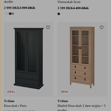
skuffer
Vitrineskab Scott
2 999 DKK
3 999 DKK
3 599 DKK
4 499 DKK
4 farver
1 farve
Tilføj til favoritter
Tilføj
DEAL
DEAL
Tvilum
Tvilum
Kina-skab i Paris
Madrid Kina-skab 2 døre m/glas + 3
skuffer