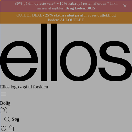
30%
på din dyreste vare*
+ 15% rabat
på resten af orden.* Inkl.
Lu
masser af møbler!
Brug koden: 3015
OUTLET DEAL -
25% ekstra rabat på alt i vores outlet.
Brug
koden:
ALLOUTLET
Ellos logo - gå til forsiden
Menu
Bolig
Billedsøgning
Søg
Gå til favoritmarkerede produkter
Gå til indkøbskurven