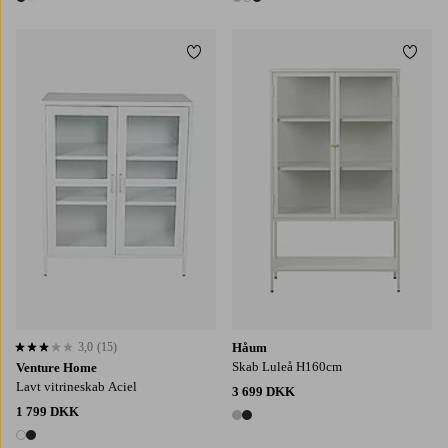
2 farver
3 farver
Tilføj til favoritter
Tilføj
3,0
(15)
Håum
3,0 baseret på 15 bedømmelser
Skab Luleå H160cm
Venture Home
Lavt vitrineskab Aciel
3 699 DKK
1 799 DKK
2 farver
2 farver