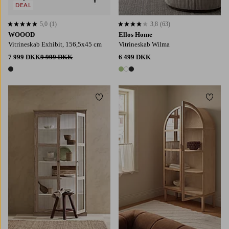
DEAL
5,0
(1)
3,8
(63)
5,0 baseret på 1 bedømmelser
3,8 baseret på 63 bedømmelser
WOOOD
Ellos Home
Vitrineskab Exhibit, 156,5x45 cm
Vitrineskab Wilma
7 999 DKK
9 999 DKK
6 499 DKK
1 farve
3 farver
Tilføj til favoritter
Tilføj