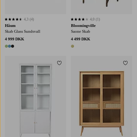
4,3
(4)
4,0
(1)
4,3 baseret på 4 bedømmelser
4,0 baseret på 1 bedømmelser
Håum
Bloomingville
Skab Glass Sundsvall
Saone Skab
4 999 DKK
4 499 DKK
3 farver
1 farve
Tilføj til favoritter
Tilføj