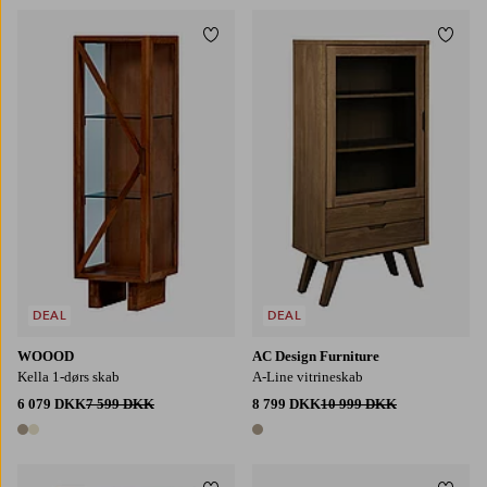
Tilføj til favoritter
Tilføj
DEAL
DEAL
WOOOD
AC Design Furniture
Kella 1-dørs skab
A-Line vitrineskab
6 079 DKK
7 599 DKK
8 799 DKK
10 999 DKK
2 farver
1 farve