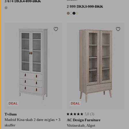
3 674 DKK
4 899 DKK
2 999 DKK
3 999 DKK
1 farve
4 farver
Tilføj til favoritter
Tilføj
DEAL
DEAL
Tvilum
5,0
(3)
5,0 baseret på 3 bedømmelser
Madrid Kina-skab 2 døre m/glas + 3
AC Design Furniture
skuffer
Vitrineskab, Algot