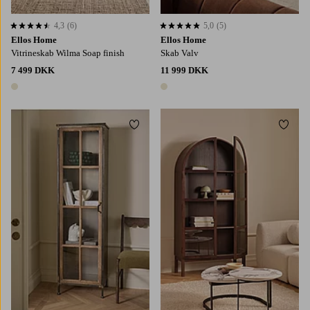
4,3
(6)
5,0
(5)
4,3 baseret på 6 bedømmelser
5,0 baseret på 5 bedømmelser
Ellos Home
Ellos Home
Vitrineskab Wilma Soap finish
Skab Valv
7 499 DKK
11 999 DKK
1 farve
1 farve
Tilføj til favoritter
Tilføj