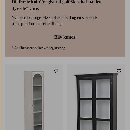
Dit første køb? Vi giver dig 40% rabat på den
dyreste* vare.
Nyheder hver uge, eksklusive tilbud og en stor dosis
stilinspiration – direkte til dig.
Bliv kunde
* Se tilbudsbetingelser ved registrering
Tilføj til favoritter
Tilføj