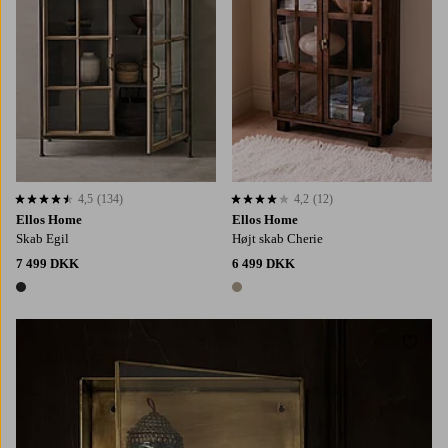
4,5
(134)
4,2
(12)
4,5 baseret på 134 bedømmelser
4,2 baseret på 12 bedømmelser
Ellos Home
Ellos Home
Skab Egil
Højt skab Cherie
7 499 DKK
6 499 DKK
1 farve
1 farve
Tilføj