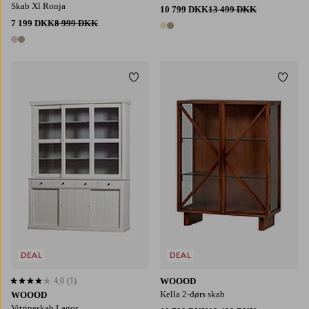
Skab Xl Ronja
10 799 DKK
13 499 DKK
7 199 DKK
8 999 DKK
2 farver
2 farver
Tilføj til favoritter
Tilføj
DEAL
DEAL
4,0
(1)
WOOOD
4,0 baseret på 1 bedømmelser
Kella 2-dørs skab
WOOOD
Vitrineskab Lagos,