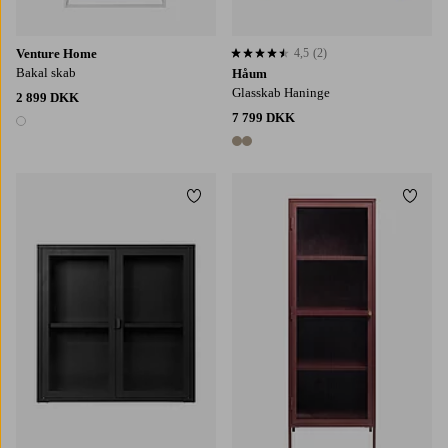
Venture Home
4,5
(2)
4,5 baseret på 2 bedømmelser
Bakal skab
Håum
Glasskab Haninge
2 899 DKK
7 799 DKK
1 farve
2 farver
Tilføj til favoritter
Tilføj