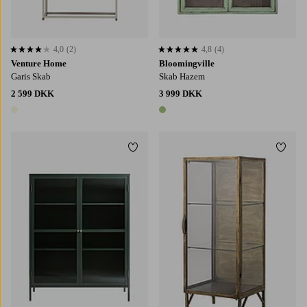
4,0
(2)
4,8
(4)
4,0 baseret på 2 bedømmelser
4,8 baseret på 4 bedømmelser
Venture Home
Bloomingville
Garis Skab
Skab Hazem
2 599 DKK
3 999 DKK
1 farve
1 farve
Tilføj til favoritter
Tilføj