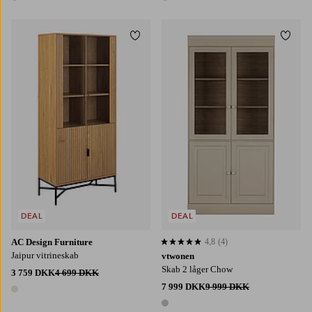
1 farve
1 farve
Tilføj til favoritter
Tilføj
DEAL
DEAL
AC Design Furniture
4,8
(4)
4,8 baseret på 4 bedømmelser
Jaipur vitrineskab
vtwonen
Skab 2 låger Chow
3 759 DKK
4 699 DKK
7 999 DKK
9 999 DKK
1 farve
1 farve