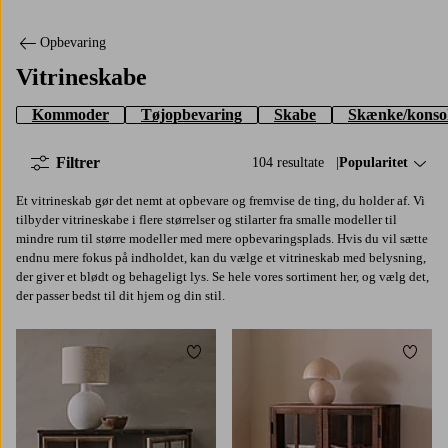
Opbevaring
Vitrineskabe
Kommoder
Tøjopbevaring
Skabe
Skænke/konso
Filtrer
104 resultate
Sorter efter:
Popularitet
Et vitrineskab gør det nemt at opbevare og fremvise de ting, du holder af. Vi
tilbyder vitrineskabe i flere størrelser og stilarter fra smalle modeller til
mindre rum til større modeller med mere opbevaringsplads. Hvis du vil sætte
endnu mere fokus på indholdet, kan du vælge et vitrineskab med belysning,
der giver et blødt og behageligt lys. Se hele vores sortiment her, og vælg det,
der passer bedst til dit hjem og din stil.
Tilføj til favoritter
Tilføj