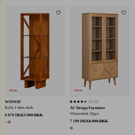
Tilføj til favoritter
Tilføj
DEAL
DEAL
WOOOD
4,5
(2)
4,5 baseret på 2 bedømmelser
Kella 1-dørs skab
AC Design Furniture
Vitrineskab Algot
6 079 DKK
7 599 DKK
7 199 DKK
8 999 DKK
2 farver
1 farve