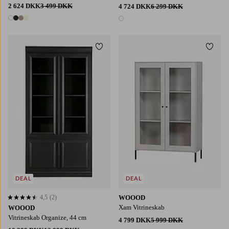
2 624 DKK
3 499 DKK
4 724 DKK
6 299 DKK
4 farver
1 farve
Tilføj til favoritter
Tilføj
DEAL
DEAL
4,5
(2)
WOOOD
4,5 baseret på 2 bedømmelser
Xam Vitrineskab
WOOOD
Vitrineskab Organize, 44 cm
4 799 DKK
5 999 DKK