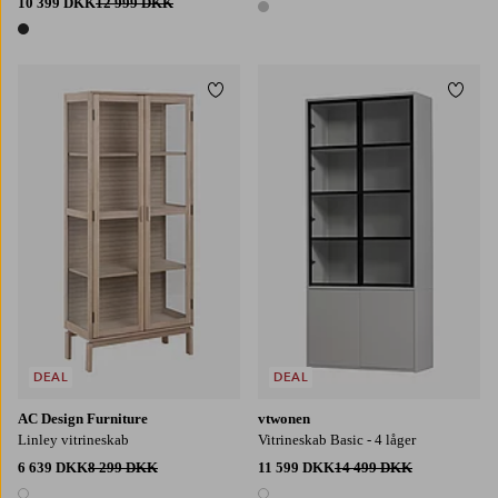
10 399 DKK
12 999 DKK
1 farve
1 farve
Tilføj til favoritter
Tilføj
DEAL
DEAL
AC Design Furniture
vtwonen
Linley vitrineskab
Vitrineskab Basic - 4 låger
6 639 DKK
8 299 DKK
11 599 DKK
14 499 DKK