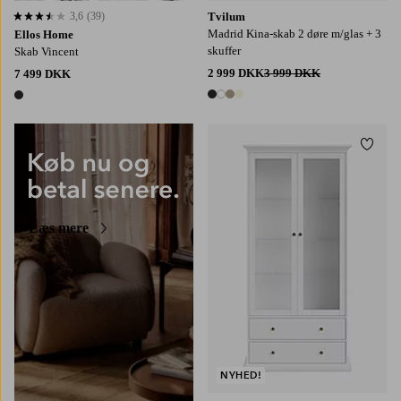
3,6
(39)
Tvilum
3,6 baseret på 39 bedømmelser
Madrid Kina-skab 2 døre m/glas + 3
Ellos Home
skuffer
Skab Vincent
2 999 DKK
3 999 DKK
7 499 DKK
4 farver
1 farve
Tilføj
Læs mere
NYHED!