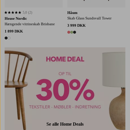
5,0
(2)
Håum
5,0 baseret på 2 bedømmelser
Skab Glass Sundsvall Tower
House Nordic
Hængende vitrineskab Brisbane
3 999 DKK
1 899 DKK
3 farver
2 farver
Se alle Home Deals