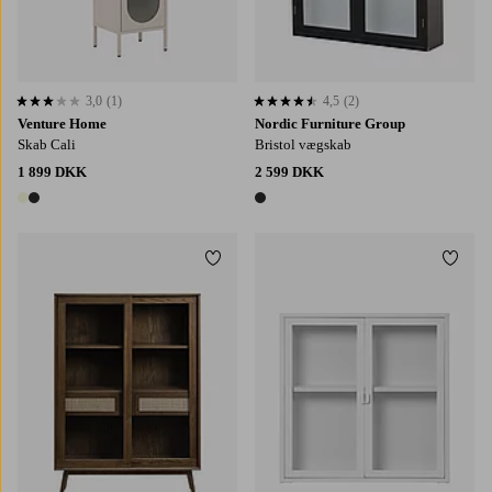
3,0
(1)
4,5
(2)
3,0 baseret på 1 bedømmelser
4,5 baseret på 2 bedømmelser
Venture Home
Nordic Furniture Group
Skab Cali
Bristol vægskab
1 899 DKK
2 599 DKK
2 farver
1 farve
Tilføj til favoritter
Tilføj