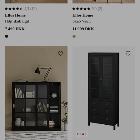
4,3
(12)
5,0
(2)
4,3 baseret på 12 bedømmelser
5,0 baseret på 2 bedømmelser
Ellos Home
Ellos Home
Højt skab Egil
Skab Vault
7 499 DKK
11 999 DKK
1 farve
1 farve
Tilføj til favoritter
Tilføj
DEAL