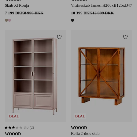
Skab Xl Ronja
Vitrineskab James, H200xB125xD47
7 199 DKK
8 999 DKK
10 399 DKK
12 999 DKK
2 farver
1 farve
Tilføj til favoritter
Tilføj
DEAL
DEAL
3,0
(2)
WOOOD
3,0 baseret på 2 bedømmelser
Kella 2-dørs skab
WOOOD