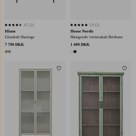
4,5
(2)
5,0
(2)
4,5 baseret på 2 bedømmelser
5,0 baseret på 2 bedømmelser
Håum
House Nordic
Glasskab Haninge
Hængende vitrineskab Brisbane
7 799 DKK
1 499 DKK
2 farver
2 farver
Tilføj til favoritter
Tilføj