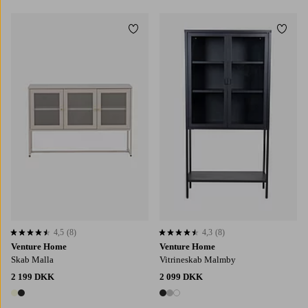
Tilføj til favoritter
Tilføj
4,5
(8)
4,3
(8)
4,5 baseret på 8 bedømmelser
4,3 baseret på 8 bedømmelser
Venture Home
Venture Home
Skab Malla
Vitrineskab Malmby
2 199 DKK
2 099 DKK
2 farver
3 farver