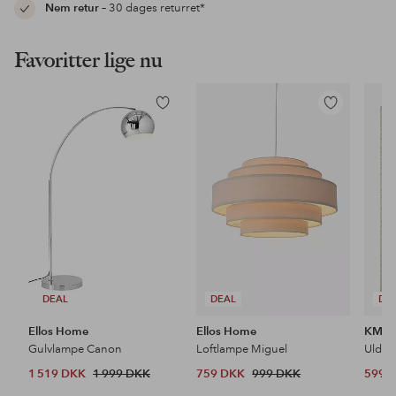
Nem retur
– 30 dages returret*
Favoritter lige nu
Tilføj
Tilføj
til
til
favoritter
favoritter
DEAL
DEAL
DE
Ellos Home
Ellos Home
KM H
Gulvlampe Canon
Loftlampe Miguel
Uldtæ
1 519 DKK
1 999 DKK
759 DKK
999 DKK
599 