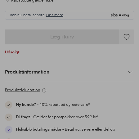
Rabatkode gælder ikke
Køb nu, betal senere.
Læs mere
Læg i kurv
Tilføj
til
Udsolgt
favoritte
Produktinformation
Produktdeklaration
Ny kunde?
– 40% rabatt på dyreste vare*
Fri fragt
– Gælder for postpakker over 599 kr*
Fleksible betalingsmåder
– Betal nu, senere eller del op