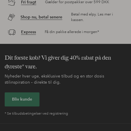
Oplev mere
BaByliss krøllejern
Nem retur
30 dages returret*
Fri fragt
Gælder for postpakker over 599 DKK