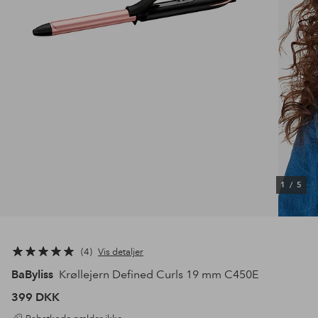
1
/
5
4
Vis detaljer
BaByliss
Krøllejern Defined Curls 19 mm C450E
399 DKK