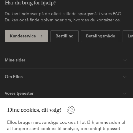
Betal med elpy. Les mer i
Shop nu, betal senere
kassen.
Express
Få din pakke allerede i morgen*
Dit første køb? Vi giver dig 40% rabat på den
dyreste* vare.
Nyheder hver uge, eksklusive tilbud og en stor dosis
stilinspiration – direkte til dig.
Bliv kunde
* Se tilbudsbetingelser ved registrering
Dine cookies, dit valg!
Ellos bruger nødvendige cookies til at få hjemmesiden til
Har du brug for hjælp?
at fungere samt cookies til analyse, personligt tilpasset