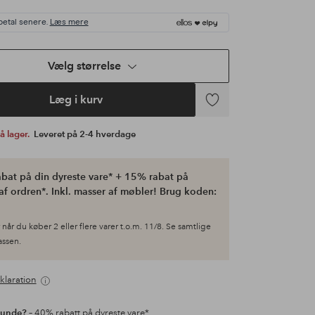
betal senere.
Læs mere
Vælg størrelse
Læg i kurv
Tilføj
til
på lager.
Leveret på 2-4 hverdage
favoritter
bat på din dyreste vare* + 15% rabat på
af ordren*. Inkl. masser af møbler! Brug koden:
når du køber 2 eller flere varer t.o.m. 11/8. Se samtlige
kassen.
klaration
kunde?
– 40% rabatt på dyreste vare*