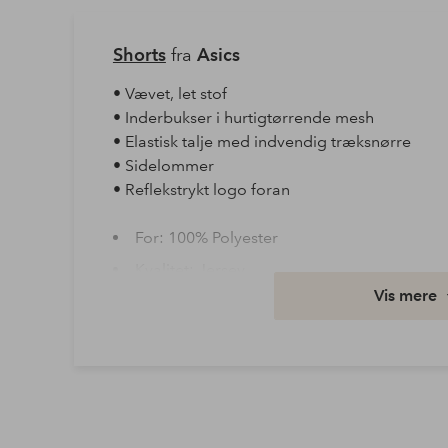
Shorts
fra
Asics
• Vævet, let stof
• Inderbukser i hurtigtørrende mesh
• Elastisk talje med indvendig træksnørre
• Sidelommer
• Reflekstrykt logo foran
For: 100% Polyester
Kvalitet: Jersey
Vis mere
Materiale: 100% Polyester
Vask: Maskinvask 40°
Varenummer: 2068850-01-S
Download højopløst billede