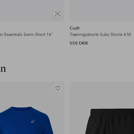
Se
lignende
Craft
r Essentials Swim Short 16"
Træningsshorts Subz Shorts 4 M
550 DKK
on
Tilføj
til
favoritter