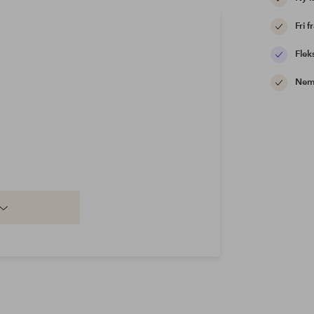
Fri f
Flek
Nem 