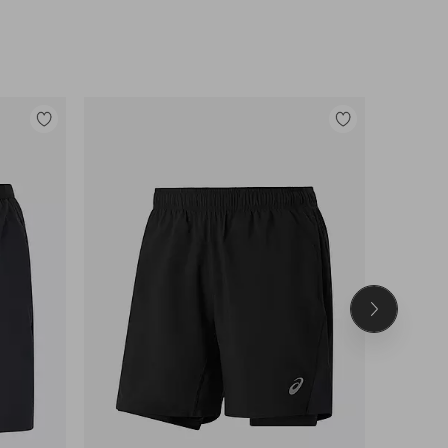
Tilføj
Tilføj
til
til
favoritter
favoritter
Næste
produkt