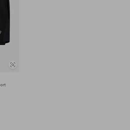
Se
lignende
ort