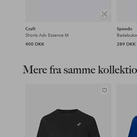
Se
lignende
Craft
Speedo
Shorts Adv Essence M
Badebukse
400 DKK
289 DKK
Mere fra samme kollekti
Tilføj
til
favoritter