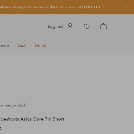
kstra rabat på alt i vores outlet.
Brug koden:
ALLOUTLET
Luk
Gå
Log ind
til
Gå
favoritmarkerede
til
rker
Deals
Outlet
produkter
indkøbskurven
formance black
beshorts Asics Core 7in Short
K