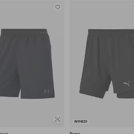
Tilføj
til
favoritter
Se
NYHED!
lignende
mour
Puma