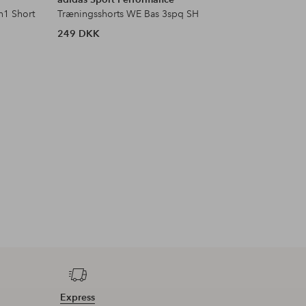
n1 Short
Træningsshorts WE Bas 3spq SH
Træningss
249 DKK
249 DKK
Express