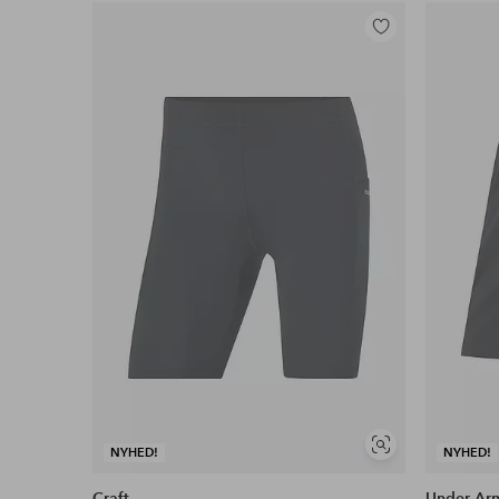
Tilføj
til
favoritter
Se
NYHED!
NYHED!
lignende
Craft
Under Ar