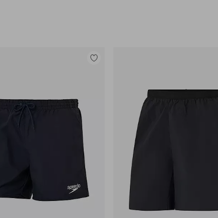
Tilføj
til
favoritter