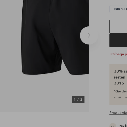
Køb nu, 
Næste
produkt
3 tilbage 
30% ra
resten 
3015
*Gælder 
vilkår i 
1
/
2
Produktde
Ny 