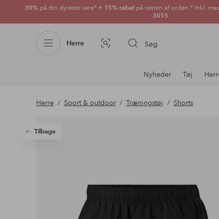
30%
på din dyreste vare*
+ 15% rabat
på resten af orden.* Inkl. ma
3015
Herre
Søg
Billedsøgning
Afdelningsnavigation
Nyheder
Tøj
Herr
Herre
Sport & outdoor
Træningstøj
Shorts
Tilbage