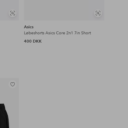
Se
Se
lignende
lignende
Asics
New Bala
Løbeshorts Asics Core 2n1 7in Short
Løbeshorts
400 DKK
320 DKK
Tilføj
til
favoritter