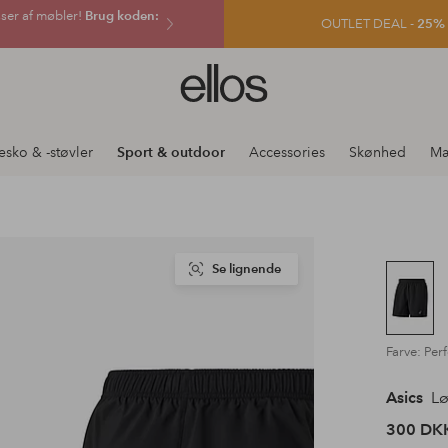
sser af møbler!
Brug koden:
OUTLET DEAL -
25% e
Ellos
logo
-
gå
esko & -støvler
Sport & outdoor
Accessories
Skønhed
Mæ
til
forsiden
Se lignende
Farve: Per
Asics
Lø
300 DK