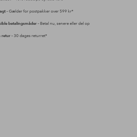
ragt
– Gælder for postpakker over 599 kr*
sible betalingsmåder
– Betal nu, senere eller del op
retur
– 30 dages returret*