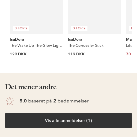
3 FOR 2
3 FOR 2
DE
IsaDora
IsaDora
Maybe
The Wake Up The Glow Lightweight Radiant Concealer
The Concealer Stick
129 DKK
119 DKK
70 D
Det mener andre
5.0
baseret på
2
bedømmelser
Vis alle anmeldelser (1)