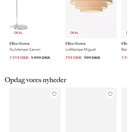
DEAL
DEAL
DE
Ellos Home
Ellos Home
Ellos
Gulvlampe Canon
Loftlampe Miguel
Barsto
1 519 DKK
1 999 DKK
759 DKK
999 DKK
1 59
Opdag vores nyheder
Tilføj
Tilføj
til
til
favoritter
favoritter