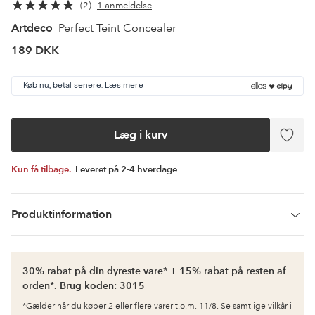
2
1 anmeldelse
Artdeco
Perfect Teint Concealer
189 DKK
Køb nu, betal senere.
Læs mere
Læg i kurv
Tilføj
til
favori
Kun få tilbage.
Leveret på 2-4 hverdage
Produktinformation
30% rabat på din dyreste vare* + 15% rabat på resten af
orden*. Brug koden: 3015
*Gælder når du køber 2 eller flere varer t.o.m. 11/8. Se samtlige vilkår i