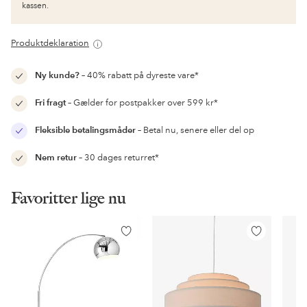
kassen.
Produktdeklaration
Ny kunde?
– 40% rabatt på dyreste vare*
Fri fragt
– Gælder for postpakker over 599 kr*
Fleksible betalingsmåder
– Betal nu, senere eller del op
Nem retur
– 30 dages returret*
Favoritter lige nu
Tilføj
Tilføj
til
til
favoritter
favoritter