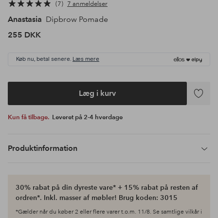
7
7 anmeldelser
Anastasia
Dipbrow Pomade
255 DKK
Køb nu, betal senere.
Læs mere
Læg i kurv
Tilføj
til
Kun få tilbage.
Leveret på 2-4 hverdage
favoritte
Produktinformation
30% rabat på din dyreste vare* + 15% rabat på resten af
ordren*. Inkl. masser af møbler! Brug koden: 3015
*Gælder når du køber 2 eller flere varer t.o.m. 11/8. Se samtlige vilkår i