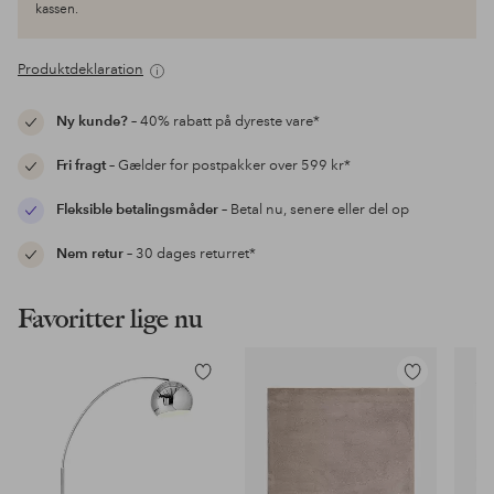
kassen.
Produktdeklaration
Ny kunde?
– 40% rabatt på dyreste vare*
Fri fragt
– Gælder for postpakker over 599 kr*
Fleksible betalingsmåder
– Betal nu, senere eller del op
Nem retur
– 30 dages returret*
Favoritter lige nu
Tilføj
Tilføj
til
til
favoritter
favoritter