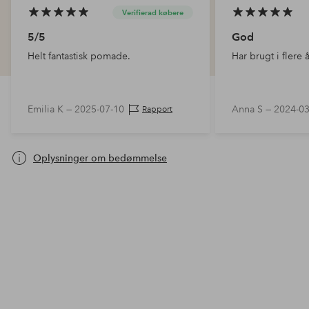
Verifierad købere
5/5
God
Helt fantastisk pomade.
Har brugt i flere 
Emilia K —
2025-07-10
Anna S —
2024-03
Rapport
Oplysninger om bedømmelse