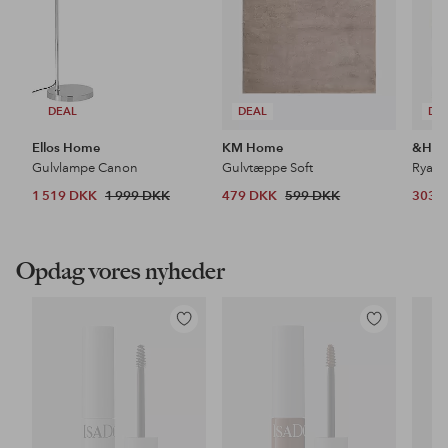
DEAL
DEAL
DE
Ellos Home
KM Home
&Ho
Gulvlampe Canon
Gulvtæppe Soft
Ryat
1 519 DKK
1 999 DKK
479 DKK
599 DKK
303 
Opdag vores nyheder
Tilføj
Tilføj
til
til
favoritter
favoritter