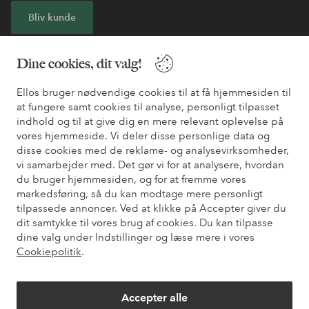
Bliv kunde
* Se tilbudsbetingelser ved registrering
Dine cookies, dit valg!
Ellos bruger nødvendige cookies til at få hjemmesiden til
Har du brug for hjælp?
at fungere samt cookies til analyse, personligt tilpasset
indhold og til at give dig en mere relevant oplevelse på
Du kan finde svar på de oftest stillede spørgsmål i vores FAQ.
vores hjemmeside. Vi deler disse personlige data og
Du kan også finde oplysninger om, hvordan du kontakter os.
disse cookies med de reklame- og analysevirksomheder,
vi samarbejder med. Det gør vi for at analysere, hvordan
Kundeservice
Bestilling
Betalingsmåde
Le
du bruger hjemmesiden, og for at fremme vores
markedsføring, så du kan modtage mere personligt
tilpassede annoncer. Ved at klikke på Accepter giver du
dit samtykke til vores brug af cookies. Du kan tilpasse
Mine sider
dine valg under Indstillinger og læse mere i vores
Cookiepolitik
.
Om Ellos
Accepter alle
Vores tjenester