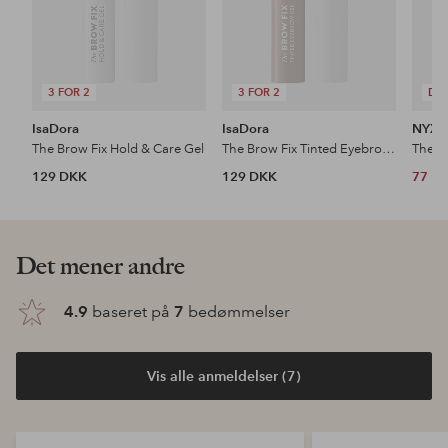
3 FOR 2
3 FOR 2
DE
IsaDora
IsaDora
NYX P
The Brow Fix Hold & Care Gel
The Brow Fix Tinted Eyebrow Gel
The B
129 DKK
129 DKK
77 D
Det mener andre
4.9
baseret på
7
bedømmelser
Vis alle anmeldelser (7)