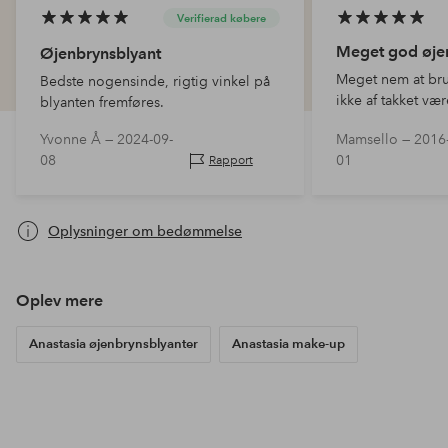
Verifierad købere
Meget god øjen
Øjenbrynsblyant
Meget nem at bru
Bedste nogensinde, rigtig vinkel på
ikke af takket væ
blyanten fremføres.
Malingen har god
Yvonne Å —
2024-09-
Mamsello —
2016
sig godt. Bedste 
08
01
Rapport
Oplysninger om bedømmelse
Oplev mere
Anastasia øjenbrynsblyanter
Anastasia make-up