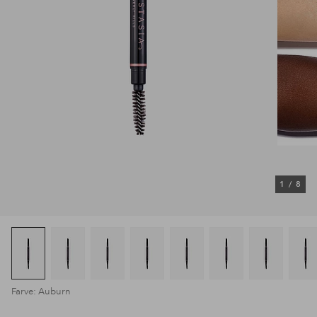
1
/
8
Farve: Auburn