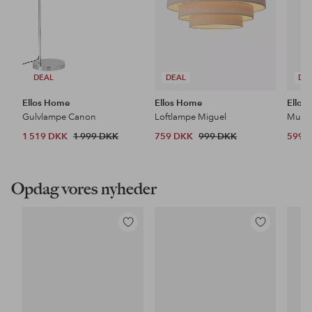
DEAL
DEAL
DE
Ellos Home
Ellos Home
Ellos
Gulvlampe Canon
Loftlampe Miguel
1 519 DKK
1 999 DKK
759 DKK
999 DKK
599 
Opdag vores nyheder
Tilføj
Tilføj
til
til
favoritter
favoritter