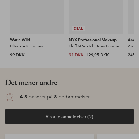
DEAL
Wet n Wild
NYX Professional Makeup
Anast
Ultimate Brow Pen
Fluff N Snatch Brow Powder Pen
Archi
99 DKK
91 DKK
129,95 DKK
245 
Det mener andre
4.3
baseret på
8
bedømmelser
Vis alle anmeldelser (2)