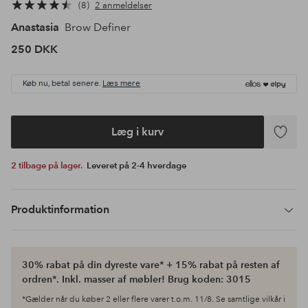
8
2 anmeldelser
Anastasia
Brow Definer
250 DKK
Køb nu, betal senere.
Læs mere
Læg i kurv
Tilføj
til
2 tilbage på lager.
Leveret på 2-4 hverdage
favoritte
Produktinformation
30% rabat på din dyreste vare* + 15% rabat på resten af
ordren*. Inkl. masser af møbler! Brug koden: 3015
*Gælder når du køber 2 eller flere varer t.o.m. 11/8. Se samtlige vilkår i