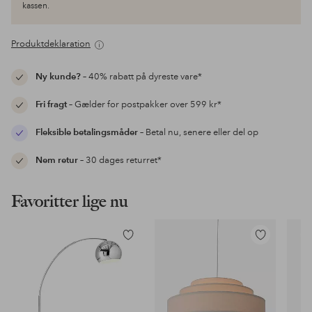
kassen.
Produktdeklaration
Ny kunde?
– 40% rabatt på dyreste vare*
Fri fragt
– Gælder for postpakker over 599 kr*
Fleksible betalingsmåder
– Betal nu, senere eller del op
Nem retur
– 30 dages returret*
Favoritter lige nu
Tilføj
Tilføj
til
til
favoritter
favoritter