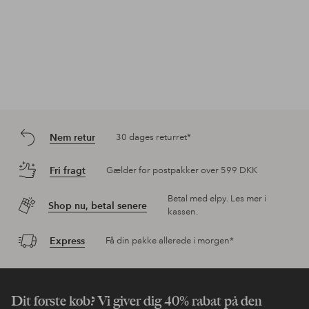
Nem retur
30 dages returret*
Fri fragt
Gælder for postpakker over 599 DKK
Betal med elpy. Les mer i
Shop nu, betal senere
kassen.
Express
Få din pakke allerede i morgen*
Dit første køb? Vi giver dig 40% rabat på den