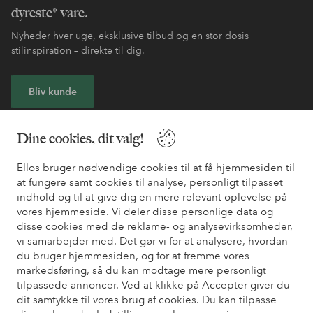
dyreste* vare.
Nyheder hver uge, eksklusive tilbud og en stor dosis
stilinspiration – direkte til dig.
Bliv kunde
* Se tilbudsbetingelser ved registrering
Dine cookies, dit valg!
Ellos bruger nødvendige cookies til at få hjemmesiden til
Har du brug for hjælp?
at fungere samt cookies til analyse, personligt tilpasset
indhold og til at give dig en mere relevant oplevelse på
Du kan finde svar på de oftest stillede spørgsmål i vores FAQ.
vores hjemmeside. Vi deler disse personlige data og
Du kan også finde oplysninger om, hvordan du kontakter os.
disse cookies med de reklame- og analysevirksomheder,
vi samarbejder med. Det gør vi for at analysere, hvordan
Kundeservice
Bestilling
Betalingsmåde
Le
du bruger hjemmesiden, og for at fremme vores
markedsføring, så du kan modtage mere personligt
tilpassede annoncer. Ved at klikke på Accepter giver du
dit samtykke til vores brug af cookies. Du kan tilpasse
Mine sider