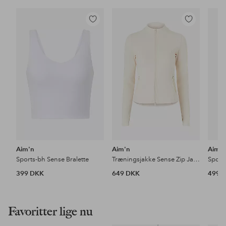
Tilføj
Tilføj
til
til
favoritter
favoritter
Aim'n
Aim'n
Aim'
Sports-bh Sense Bralette
Træningsjakke Sense Zip Jacket
Sport
399 DKK
649 DKK
499 
Favoritter lige nu