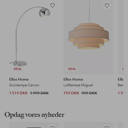
Tilføj
Tilføj
til
til
favoritter
favoritter
DEAL
DEAL
DE
Ellos Home
Ellos Home
Ellos
Gulvlampe Canon
Loftlampe Miguel
Barsto
1 519 DKK
1 999 DKK
759 DKK
999 DKK
1 59
Opdag vores nyheder