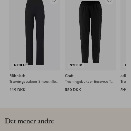
Tilføj
Tilføj
til
til
favoritter
favoritter
NYHED!
NYHED!
NY
Röhnisch
Craft
adida
Træningsbukser Smoothflex HW Pants
Træningsbukser Essence Training Pants 3 W
Træni
419 DKK
550 DKK
549 
Det mener andre