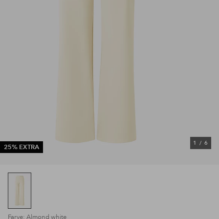
1
/
6
25% EXTRA
Farve: Almond white