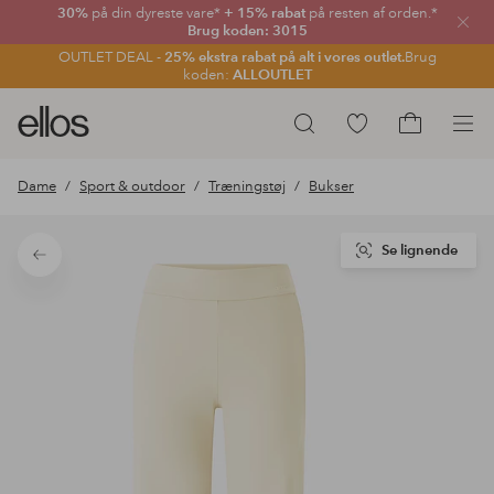
30%
på din dyreste vare*
+ 15% rabat
på resten af orden.*
Luk
Brug koden: 3015
OUTLET DEAL -
25% ekstra rabat på alt i vores outlet.
Brug
koden:
ALLOUTLET
Ellos
Gå
Søg
logo
til
Gå
-
favoritmarkerede
til
Dame
Sport & outdoor
Træningstøj
Bukser
gå
produkter
indkøbskur
til
forsiden
Se lignende
Tilbage