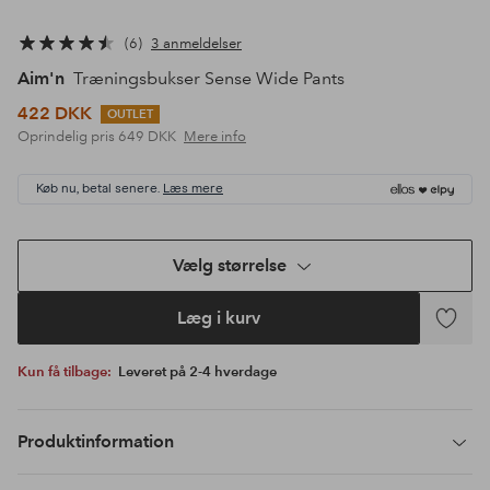
6
3 anmeldelser
Aim'n
Træningsbukser Sense Wide Pants
422 DKK
OUTLET
Oprindelig pris
649 DKK
Mere info
Køb nu, betal senere.
Læs mere
Vælg størrelse
Læg i kurv
Tilføj
til
Kun få tilbage:
Leveret på 2-4 hverdage
favoritte
Produktinformation