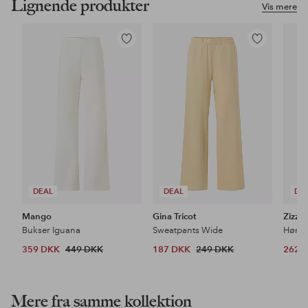
Lignende produkter
Vis mere
Tilføj
Tilføj
til
til
favoritter
favoritter
DEAL
DEAL
DE
Mango
Gina Tricot
Zizzi
Bukser Iguana
Sweatpants Wide
Hørbu
359 DKK
449 DKK
187 DKK
249 DKK
262 
Mere fra samme kollektion