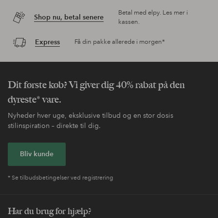
Betal med elpy. Les mer i
Shop nu, betal senere
kassen.
Express
Få din pakke allerede i morgen*
Dit første køb? Vi giver dig 40% rabat på den
dyreste* vare.
Nyheder hver uge, eksklusive tilbud og en stor dosis
stilinspiration – direkte til dig.
Bliv kunde
* Se tilbudsbetingelser ved registrering
Har du brug for hjælp?