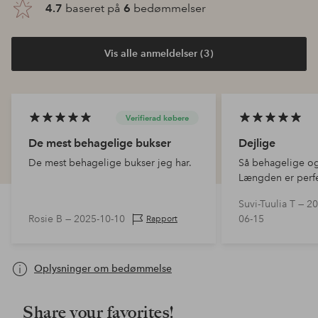
4.7
baseret på
6
bedømmelser
Vis alle anmeldelser (3)
Verifierad købere
De mest behagelige bukser
Dejlige
De mest behagelige bukser jeg har.
Så behagelige o
Længden er perfe
omkring 165 cm.
Suvi-Tuulia T —
20
Rosie B —
2025-10-10
06-15
Rapport
Oplysninger om bedømmelse
Share your favorites!