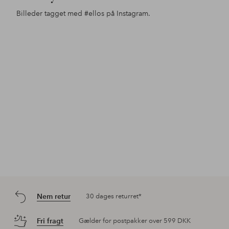
Billeder tagget med
#ellos
på Instagram.
Opslag
ellosofficial
offentliggjort
af
Nem retur
30 dages returret*
Fri fragt
Gælder for postpakker over 599 DKK