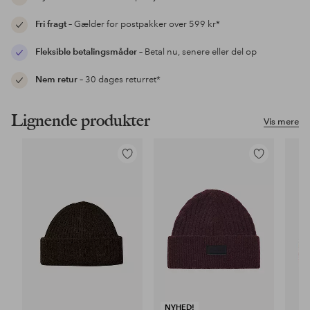
Fri fragt
– Gælder for postpakker over 599 kr*
Fleksible betalingsmåder
– Betal nu, senere eller del op
Nem retur
– 30 dages returret*
Lignende produkter
Vis mere
Tilføj
Tilføj
til
til
favoritter
favoritter
NYHED!