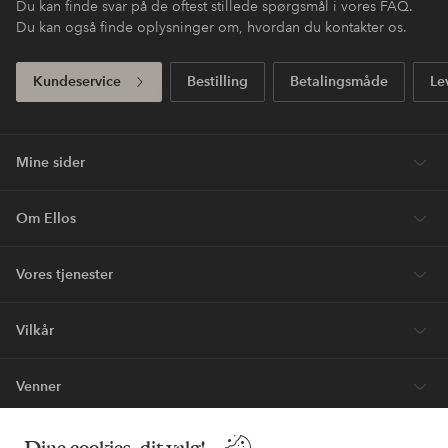
Du kan finde svar på de oftest stillede spørgsmål i vores FAQ.
Du kan også finde oplysninger om, hvordan du kontakter os.
Kundeservice
Bestilling
Betalingsmåde
Le
Mine sider
Om Ellos
Vores tjenester
Vilkår
Venner