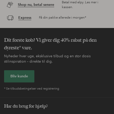
Betal med elpy. Les mer i
Shop nu, betal senere
kassen.
Express
Få din pakke allerede i morgen*
Dit første køb? Vi giver dig 40% rabat på den
dyreste* vare.
Nyheder hver uge, eksklusive tilbud og en stor dosis
stilinspiration – direkte til dig.
Bliv kunde
* Se tilbudsbetingelser ved registrering
Har du brug for hjælp?