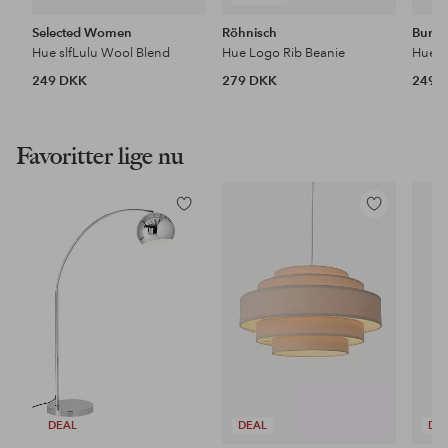
Selected Women
Röhnisch
Burto
Hue slfLulu Wool Blend
Hue Logo Rib Beanie
249 DKK
279 DKK
249 
Favoritter lige nu
Tilføj
Tilføj
til
til
favoritter
favoritter
DEAL
DEAL
DE