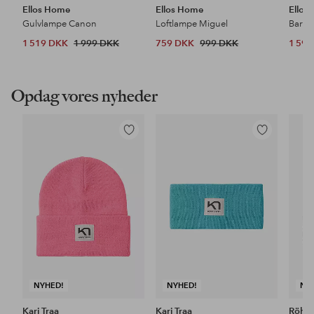
Ellos Home
Ellos Home
Ellos
Gulvlampe Canon
Loftlampe Miguel
Barsto
1 519 DKK
1 999 DKK
759 DKK
999 DKK
1 59
Opdag vores nyheder
Tilføj
Tilføj
til
til
favoritter
favoritter
NYHED!
NYHED!
NY
Kari Traa
Kari Traa
Röhni