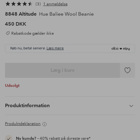
3
1 anmeldelse
8848 Altitude
Hue Baliee Wool Beanie
450 DKK
Rabatkode gælder ikke
Køb nu, betal senere.
Læs mere
Læg i kurv
Tilføj
til
Udsolgt
favoritte
Produktinformation
Produktdeklaration
Ny kunde?
– 40% rabatt på dyreste vare*