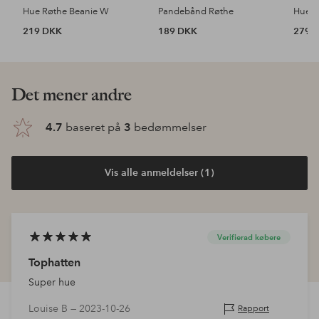
Hue Røthe Beanie W
Pandebånd Røthe
Hue L
219 DKK
189 DKK
279 
Det mener andre
4.7
baseret på
3
bedømmelser
Vis alle anmeldelser (1)
Verifierad købere
Tophatten
Super hue
Louise B —
2023-10-26
Rapport